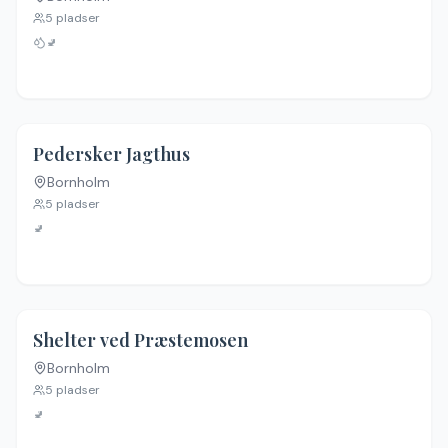
5
pladser
🚽
Pedersker Jagthus
Bornholm
5
pladser
🚽
4.7
(
28
)
Shelter ved Præstemosen
Bornholm
5
pladser
🚽