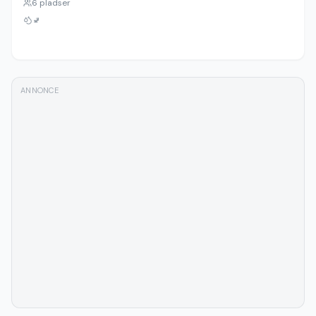
6
pladser
🚽
ANNONCE