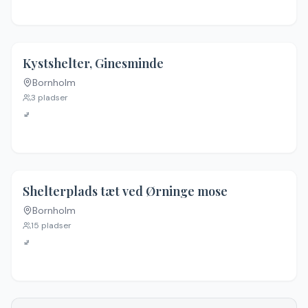
4.6
(
38
)
Kystshelter, Ginesminde
Bornholm
3
pladser
🚽
4.3
(
27
)
Shelterplads tæt ved Ørninge mose
Bornholm
15
pladser
🚽