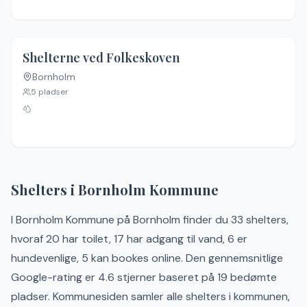
Shelterne ved Folkeskoven
Bornholm
Ingen billeder
5
pladser
Shelters i
Bornholm
Kommune
I
Bornholm
Kommune
på
Bornholm
finder du
33
shelter
s
,
hvoraf 20 har toilet, 17 har adgang til vand, 6 er
hundevenlige, 5 kan bookes online
.
Den gennemsnitlige
Google-rating er 4.6 stjerner baseret på 19 bedømte
pladser.
Kommunesiden samler alle shelters i kommunen,