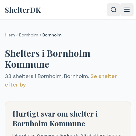
Spring til indhold
ShelterDK
Hjem
Bornholm
Bornholm
Shelters i
Bornholm
Kommune
33
shelter
s
i
Bornholm
,
Bornholm
.
Se shelter
efter by
Hurtigt svar om shelter i
Bornholm Kommune
I Bornholm Kommune finder du 33 shelters, hvoraf