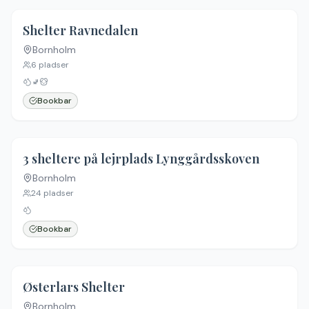
4.8
(
8
)
Shelter Ravnedalen
Bornholm
6
pladser
🚽
Bookbar
3 sheltere på lejrplads Lynggårdsskoven
Bornholm
24
pladser
Bookbar
Østerlars Shelter
Bornholm