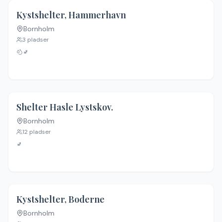
5.0
(
1
)
Kystshelter, Hammerhavn
Bornholm
3
pladser
🚽
Shelter Hasle Lystskov.
Bornholm
12
pladser
🚽
4.6
(
9
)
Kystshelter, Boderne
Bornholm