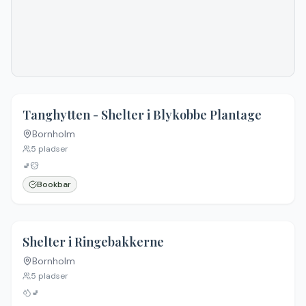
4.6
(
14
)
Tanghytten - Shelter i Blykobbe Plantage
Bornholm
5
pladser
🚽
Bookbar
4.7
(
26
)
Shelter i Ringebakkerne
Bornholm
5
pladser
🚽