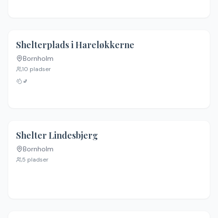
4.6
(
13
)
Shelterplads i Hareløkkerne
Bornholm
10
pladser
🚽
4.5
(
10
)
Shelter Lindesbjerg
Bornholm
5
pladser