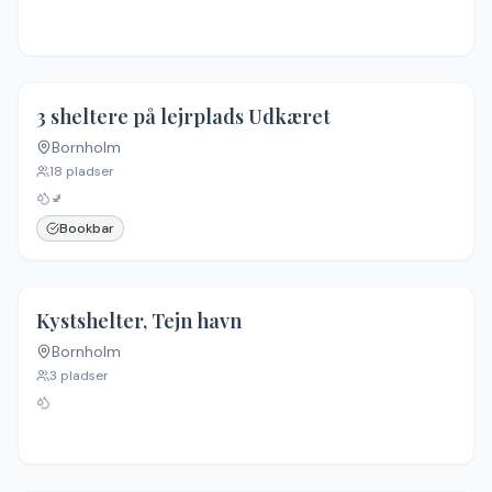
4.3
(
12
)
3 sheltere på lejrplads Udkæret
Bornholm
18
pladser
🚽
Bookbar
4.3
(
6
)
Kystshelter, Tejn havn
Bornholm
3
pladser