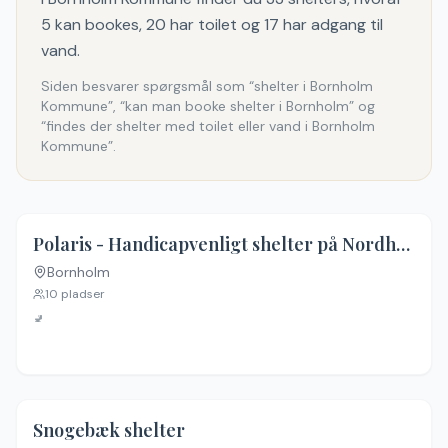
5 kan bookes, 20 har toilet og 17 har adgang til
vand.
Siden besvarer spørgsmål som “shelter i Bornholm
Kommune”, “kan man booke shelter i Bornholm” og
“findes der shelter med toilet eller vand i Bornholm
Kommune”.
4.3
(
14
)
Polaris - Handicapvenligt shelter på Nordhus shelterplads
Bornholm
10
pladser
🚽
5.0
(
5
)
Snogebæk shelter