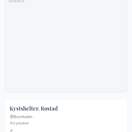
ANNONCE
4.7
(
21
)
Kystshelter, Røstad
Bornholm
3
pladser
🚽