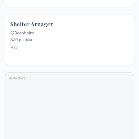
4.6
(
25
)
Shelter Arnager
Bornholm
10
pladser
🚽
ANNONCE