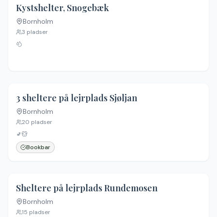
5.0
(
5
)
Kystshelter, Snogebæk
Bornholm
3
pladser
5.0
(
2
)
3 sheltere på lejrplads Sjøljan
Bornholm
20
pladser
🚽
Bookbar
3.0
(
1
)
Sheltere på lejrplads Rundemosen
Bornholm
15
pladser