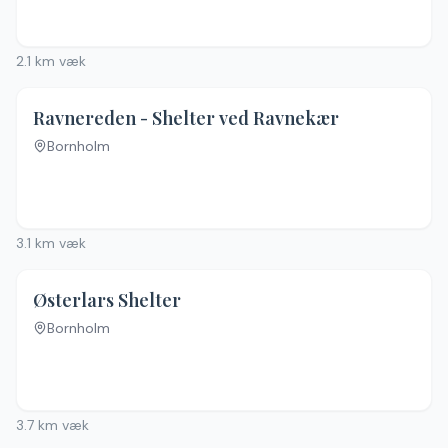
2.1
km væk
Ravnereden - Shelter ved Ravnekær
Bornholm
Ingen billeder
3.1
km væk
Østerlars Shelter
Bornholm
3.7
km væk