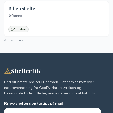
Billen shelter
Rønne
Bookbar
4.5
km væk
ShelterDK
Find dit næste shelter i Danmark – ét samlet kort over
naturovernatning fra GeoFA, Naturstyrelsen og
kommunale kilder. Billeder, anmeldelser og praktisk info.
Få nye shelters og turtips på mail