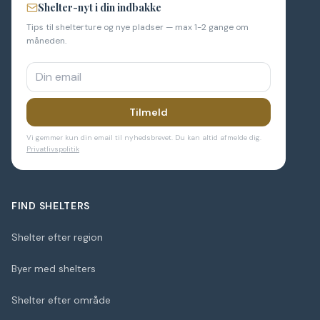
Shelter-nyt i din indbakke
Tips til shelterture og nye pladser — max 1-2 gange om
måneden.
Tilmeld
Vi gemmer kun din email til nyhedsbrevet. Du kan altid afmelde dig.
Privatlivspolitik
FIND SHELTERS
Shelter efter region
Byer med shelters
Shelter efter område