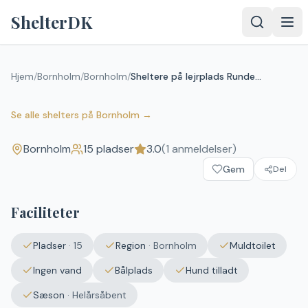
Spring til indhold
ShelterDK
Sheltere på lejrplads
Hjem
/
Bornholm
/
Bornholm
/
Sheltere på lejrplads Rundemosen
Rundemosen
3.0
(
1
anmeldelser)
Bornholm
Se alle shelters
på
Bornholm
→
Bornholm
15
pladser
3.0
(
1
anmeldelser)
Gem
Del
Faciliteter
Pladser
·
15
Region
·
Bornholm
Muldtoilet
Ingen vand
Bålplads
Hund tilladt
Sæson
·
Helårsåbent