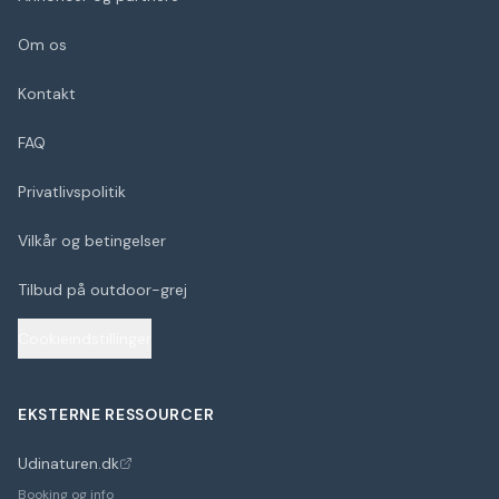
Om os
Kontakt
FAQ
Privatlivspolitik
Vilkår og betingelser
Tilbud på outdoor-grej
Cookieindstillinger
EKSTERNE RESSOURCER
Udinaturen.dk
(åbner i nyt faneblad)
Booking og info