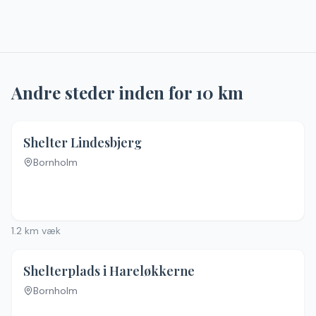
Andre steder inden for
10
km
4.5
(
10
)
Shelter Lindesbjerg
Bornholm
1.2
km væk
4.6
(
13
)
Shelterplads i Hareløkkerne
Bornholm