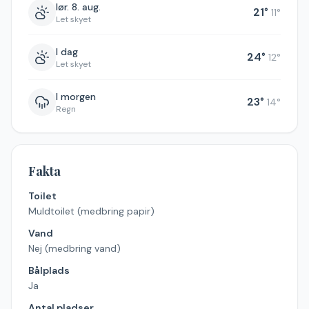
lør. 8. aug.
21
°
11
°
Let skyet
I dag
24
°
12
°
Let skyet
I morgen
23
°
14
°
Regn
Fakta
Toilet
Muldtoilet (medbring papir)
Vand
Nej (medbring vand)
Bålplads
Ja
Antal pladser