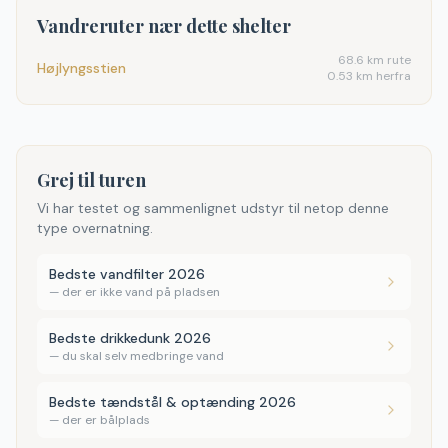
Vandreruter nær dette shelter
68.6
km rute
Højlyngsstien
0.53 km herfra
Grej til turen
Vi har testet og sammenlignet udstyr til netop denne
type overnatning.
Bedste vandfilter 2026
—
der er ikke vand på pladsen
Bedste drikkedunk 2026
—
du skal selv medbringe vand
Bedste tændstål & optænding 2026
—
der er bålplads