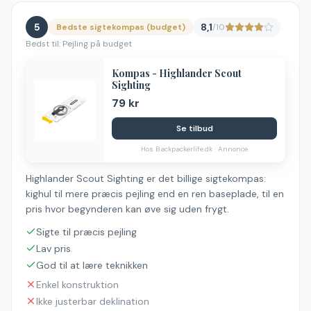
5
8,1
Bedste sigtekompas (budget)
/10
Bedst til:
Pejling på budget
Kompas - Highlander Scout
Sighting
79 kr
Se tilbud
Hos
Backpackerlife.dk
· Annonce
Highlander Scout Sighting er det billige sigtekompas:
kighul til mere præcis pejling end en ren baseplade, til en
pris hvor begynderen kan øve sig uden frygt.
Sigte til præcis pejling
Lav pris
God til at lære teknikken
Enkel konstruktion
Ikke justerbar deklination