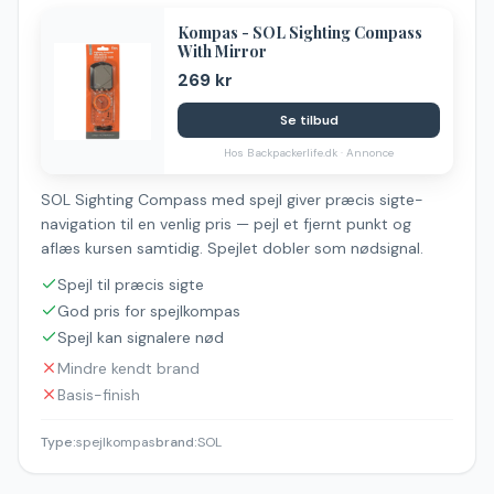
Kompas - SOL Sighting Compass
With Mirror
269 kr
Se tilbud
Hos
Backpackerlife.dk
· Annonce
SOL Sighting Compass med spejl giver præcis sigte-
navigation til en venlig pris — pejl et fjernt punkt og
aflæs kursen samtidig. Spejlet dobler som nødsignal.
Spejl til præcis sigte
God pris for spejlkompas
Spejl kan signalere nød
Mindre kendt brand
Basis-finish
Type
:
spejlkompas
brand
:
SOL