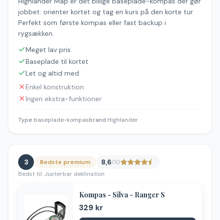
Highlander Map er det billige baseplade-kompas der gør
jobbet: orienter kortet og tag en kurs på den korte tur.
Perfekt som første kompas eller fast backup i
rygsækken.
Meget lav pris
Baseplade til kortet
Let og altid med
Enkel konstruktion
Ingen ekstra-funktioner
Type
:
baseplade-kompas
brand
:
Highlander
3
8,6
Bedste premium
/10
Bedst til:
Justerbar deklination
Kompas - Silva - Ranger S
329 kr