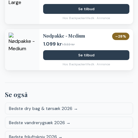
Se tilbud
Hos
Backpackerlife.dk
· Annonce
Nødpakke - Medium
–
28
%
1.099 kr
1.533 kr
Se tilbud
Hos
Backpackerlife.dk
· Annonce
Se også
Bedste dry bag & tørsæk 2026
→
Bedste vandrerygsæk 2026
→
Bedste friluftskniv 2026
→