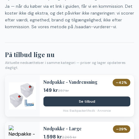
Ja — når du køber via et link i guiden, får vi en kommission. Det
koster ikke dig ekstra, og det påvirker ikke rangeringen: vi scorer
efter værdi, egnethed, brand og tilgængelighed, ikke efter
kommission. Se vores metode på /saadan-vurderer-vi.
På tilbud lige nu
Aktuelle nedsættelser i samme kategori — priser og lager opdateres
dagligt.
Nødpakke - Vandrensning
–
42
%
149 kr
257 kr
Se tilbud
Hos
Backpackerlife.dk
· Annonce
Nødpakke - Large
–
29
%
1.598 kr
2.265 kr