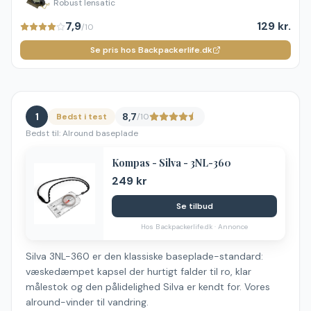
Robust lensatic
7,9
129 kr.
/10
Se pris hos Backpackerlife.dk
1
8,7
Bedst i test
/10
Bedst til:
Alround baseplade
Kompas - Silva - 3NL-360
249 kr
Se tilbud
Hos
Backpackerlife.dk
· Annonce
Silva 3NL-360 er den klassiske baseplade-standard:
væskedæmpet kapsel der hurtigt falder til ro, klar
målestok og den pålidelighed Silva er kendt for. Vores
alround-vinder til vandring.