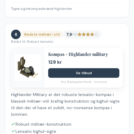
Type
:
sigtekompas
brand
:
Highlander
6
7,9
Bedste militær-stil
/10
Bedst til:
Robust lensatic
Kompas - Highlander military
129 kr
Se tilbud
Hos
Backpackerlife.dk
· Annonce
Highlander Military er det robuste lensatic-kompas i
klassisk militær-stil: kraftig konstruktion og kighul-sigte
til den der vil have et solidt, no-nonsense kompas i
lommen.
Robust militær-konstruktion
Lensatic kighul-sigte