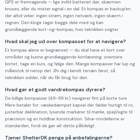
GPS er fremragende — lige indtil batteriet dør, skærmen
knuses, eller du mister signal i en dal. Et kompas er backup'en
der altid virker: ingen strøm, ingen netværk, ingen skærm i
regnen. Den kloge tager begge dele med og kan
grundlæggende kort-og-kompas, hvis teknikken svigter.
Hvad skal jeg ud over kompasset for at navigere?
Et kompas alene er begrænset — du skal have et kort over
området og kunne grundlæggende kortlæsning: orientere
kortet, tage en kurs, og følge den. Mange kompasser har lup og
målestok til netop det. Øv dig i kendt terræn først, så
teknikken sidder, når du får brug for den.
Hvad gør et godt vandrekompas dyrere?
De billige kompasser (49-99 kr) navigerer fint på korte ture.
Mere betaler for: væskedæmpet kapsel der falder hurtigt til ro,
justerbar deklination, lysende markører til mørke, spejl/sigte til
præcision og en holdbar konstruktion. Silva-modellerne er
standarden, fordi de gør alt dette pålideligt.
Tjener ShelterDK penge på anbefalingerne?