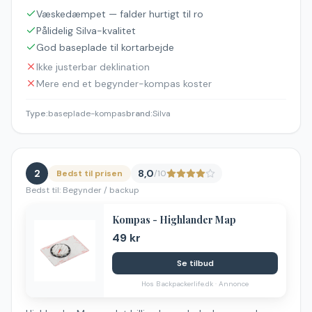
Væskedæmpet — falder hurtigt til ro
Pålidelig Silva-kvalitet
God baseplade til kortarbejde
Ikke justerbar deklination
Mere end et begynder-kompas koster
Type
:
baseplade-kompas
brand
:
Silva
2
8,0
Bedst til prisen
/10
Bedst til:
Begynder / backup
Kompas - Highlander Map
49 kr
Se tilbud
Hos
Backpackerlife.dk
· Annonce