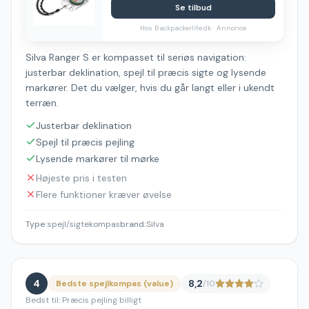
Se tilbud
Hos
Backpackerlife.dk
· Annonce
Silva Ranger S er kompasset til seriøs navigation:
justerbar deklination, spejl til præcis sigte og lysende
markører. Det du vælger, hvis du går langt eller i ukendt
terræn.
Justerbar deklination
Spejl til præcis pejling
Lysende markører til mørke
Højeste pris i testen
Flere funktioner kræver øvelse
Type
:
spejl/sigtekompas
brand
:
Silva
4
8,2
Bedste spejlkompas (value)
/10
Bedst til:
Præcis pejling billigt