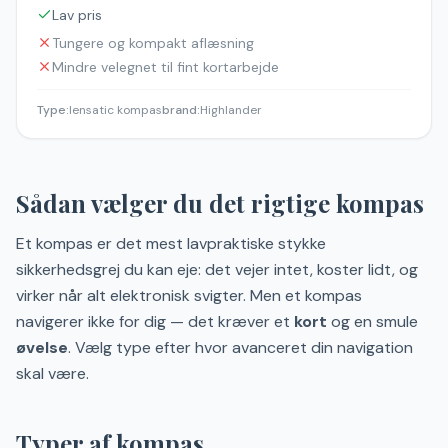
Lav pris
Tungere og kompakt aflæsning
Mindre velegnet til fint kortarbejde
Type
:
lensatic kompas
brand
:
Highlander
Sådan vælger du det rigtige kompas
Et kompas er det mest lavpraktiske stykke
sikkerhedsgrej du kan eje: det vejer intet, koster lidt, og
virker når alt elektronisk svigter. Men et kompas
navigerer ikke for dig — det kræver et
kort
og en smule
øvelse
. Vælg type efter hvor avanceret din navigation
skal være.
Typer af kompas