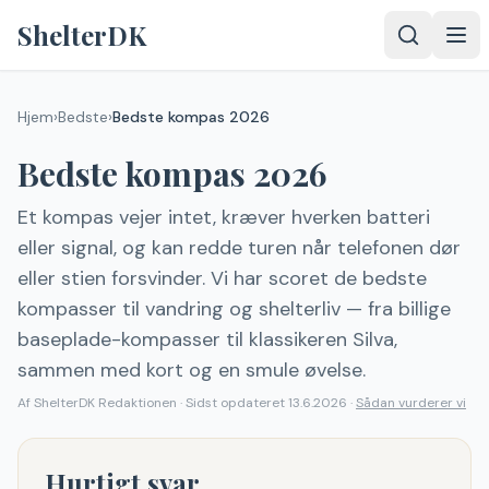
Spring til indhold
ShelterDK
Hjem
›
Bedste
›
Bedste kompas 2026
Bedste kompas 2026
Et kompas vejer intet, kræver hverken batteri
eller signal, og kan redde turen når telefonen dør
eller stien forsvinder. Vi har scoret de bedste
kompasser til vandring og shelterliv — fra billige
baseplade-kompasser til klassikeren Silva,
sammen med kort og en smule øvelse.
Af
ShelterDK Redaktionen
·
Sidst opdateret
13.6.2026
·
Sådan vurderer vi
Hurtigt svar