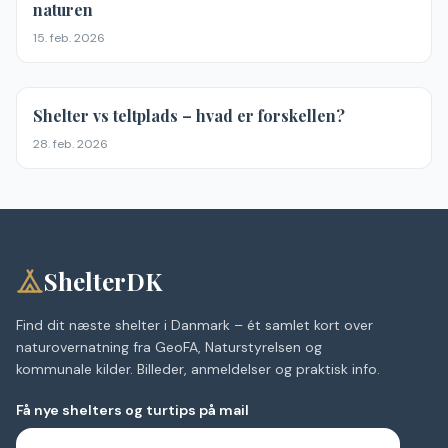
naturen
15. feb. 2026
Tips
Shelter vs teltplads – hvad er forskellen?
28. feb. 2026
ShelterDK
Find dit næste shelter i Danmark – ét samlet kort over
naturovernatning fra GeoFA, Naturstyrelsen og
kommunale kilder. Billeder, anmeldelser og praktisk info.
Få nye shelters og turtips på mail