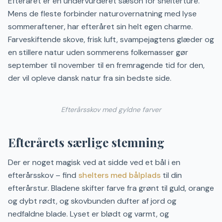
Efteråret er en undervurderet sæson for shelterture.
Mens de fleste forbinder naturovernatning med lyse
sommeraftener, har efteråret sin helt egen charme.
Farveskiftende skove, frisk luft, svampejagtens glæder og
en stillere natur uden sommerens folkemasser gør
september til november til en fremragende tid for den,
der vil opleve dansk natur fra sin bedste side.
Efterårsskov med gyldne farver
Efterårets særlige stemning
Der er noget magisk ved at sidde ved et bål i en
efterårsskov – find
shelters med bålplads
til din
efterårstur. Bladene skifter farve fra grønt til guld, orange
og dybt rødt, og skovbunden dufter af jord og
nedfaldne blade. Lyset er blødt og varmt, og