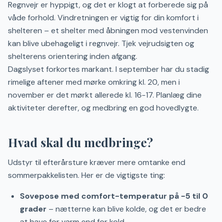
Regnvejr er hyppigt, og det er klogt at forberede sig på
våde forhold. Vindretningen er vigtig for din komfort i
shelteren – et shelter med åbningen mod vestenvinden
kan blive ubehageligt i regnvejr. Tjek vejrudsigten og
shelterens orientering inden afgang.
Dagslyset forkortes markant. I september har du stadig
rimelige aftener med mørke omkring kl. 20, men i
november er det mørkt allerede kl. 16-17. Planlæg dine
aktiviteter derefter, og medbring en god hovedlygte.
Hvad skal du medbringe?
Udstyr til efterårsture kræver mere omtanke end
sommerpakkelisten. Her er de vigtigste ting:
Sovepose med comfort-temperatur på -5 til 0
grader
– nætterne kan blive kolde, og det er bedre
at have for varm end for kold