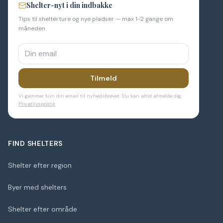
Shelter-nyt i din indbakke
Tips til shelterture og nye pladser — max 1-2 gange om
måneden.
Tilmeld
Vi gemmer kun din email til nyhedsbrevet. Du kan altid afmelde dig.
Privatlivspolitik
FIND SHELTERS
Shelter efter region
Byer med shelters
Shelter efter område