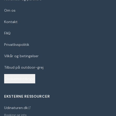
Om os
Kontakt
FAQ
Privatlivspolitik
Vilkår og betingelser
Tilbud på outdoor-grej
Cookieindstillinger
EKSTERNE RESSOURCER
Udinaturen.dk
(åbner i nyt faneblad)
Booking og info