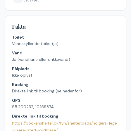
Let skyet
Fakta
Toilet
Vandskyllende toilet (ja)
Vand
Ja (vandhane eller drikkevand)
Bålplads
Ikke oplyst
Booking
Direkte link til booking (se nedenfor)
GPS
55.200232, 10.159874
Direkte link til booking
https://bookenshelter.dk/fyn/shelterplads/holgers-lege
-vaere-sted-jordloese/