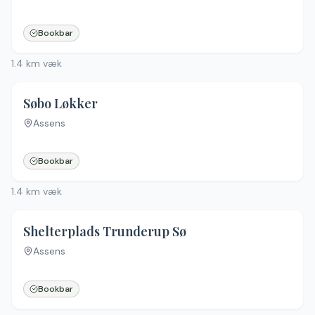
Ingen billeder
Bookbar
1.4
km væk
5.0
(
2
)
Søbo Løkker
Assens
Bookbar
1.4
km væk
Shelterplads Trunderup Sø
Assens
Bookbar