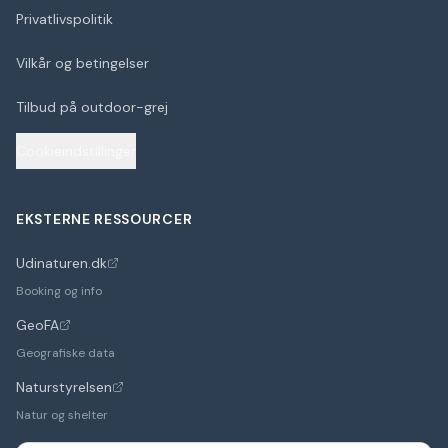
Privatlivspolitik
Vilkår og betingelser
Tilbud på outdoor-grej
Cookieindstillinger
EKSTERNE RESSOURCER
Udinaturen.dk
(åbner i nyt faneblad)
Booking og info
GeoFA
(åbner i nyt faneblad)
Geografiske data
Naturstyrelsen
(åbner i nyt faneblad)
Natur og shelter