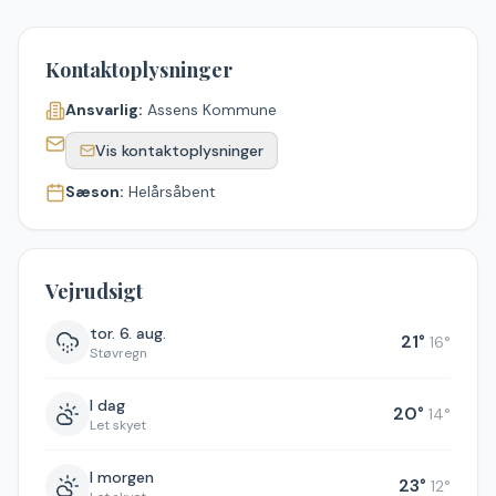
Kontaktoplysninger
Ansvarlig:
Assens Kommune
Vis kontaktoplysninger
Sæson:
Helårsåbent
Vejrudsigt
tor. 6. aug.
21
°
16
°
Støvregn
I dag
20
°
14
°
Let skyet
I morgen
23
°
12
°