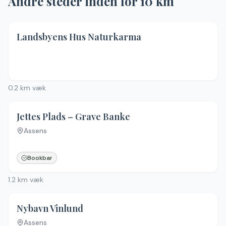
Andre steder inden for
10
km
Landsbyens Hus Naturkarma
Ingen billeder
0.2
km væk
Jettes Plads – Grave Banke
Assens
Ingen billeder
Bookbar
1.2
km væk
Nybavn Vinlund
Assens