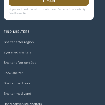
Tilmeld
Vi gemmer kun din email til nyhedsbrevet. Du kan altid afmelde dig.
Privatlivspolitik
FIND SHELTERS
Shelter efter region
Byer med shelters
Shelter efter område
Book shelter
Shelter med toilet
Shelter med vand
Handicapvenlige shelters