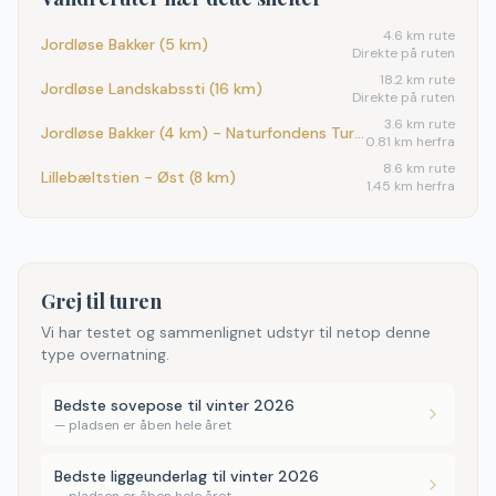
4.6
km rute
Jordløse Bakker (5 km)
Direkte på ruten
18.2
km rute
Jordløse Landskabssti (16 km)
Direkte på ruten
3.6
km rute
Jordløse Bakker (4 km) - Naturfondens Turforslag
0.81 km herfra
8.6
km rute
Lillebæltstien - Øst (8 km)
1.45 km herfra
Grej til turen
Vi har testet og sammenlignet udstyr til netop denne
type overnatning.
Bedste sovepose til vinter 2026
—
pladsen er åben hele året
Bedste liggeunderlag til vinter 2026