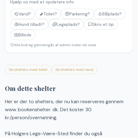
Hjælp os med at opdatere info
Vand?
🚽
Toilet?
Parkering?
Bålplads?
Hund tilladt?
Legeplads?
Skriv et tip
Billede
Alle bidrag gennemgås af admin inden de vises
Se shelters med toilet
Se shelters med vand
Om dette shelter
Her er der to shelters, der nu kan reserveres gennem
www. bookenshelter. dk. Det koster 30
kr./person/overnatning.
På Holgers Lege-Være-Sted finder du også