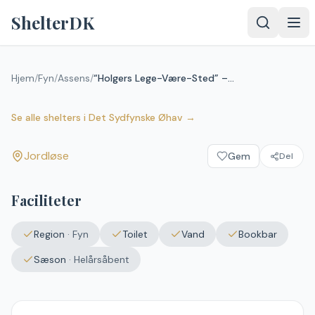
Spring til indhold
ShelterDK
“Holgers Lege-Være-Sted” –
Hjem
/
Fyn
/
Assens
/
“Holgers Lege-Være-Sted” – Jordløse
Jordløse
Jordløse
Se alle shelters
i
Det Sydfynske Øhav
→
Jordløse
Gem
Del
Faciliteter
Region
·
Fyn
Toilet
Vand
Bookbar
Sæson
·
Helårsåbent