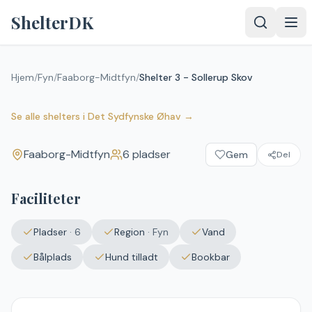
Spring til indhold
ShelterDK
Hjem
/
Fyn
/
Faaborg-Midtfyn
/
Shelter 3 - Sollerup Skov
Shelter 3 - Sollerup Skov
Faaborg-Midtfyn
Se alle shelters
i
Det Sydfynske Øhav
→
Faaborg-Midtfyn
6
pladser
Gem
Del
Faciliteter
Pladser
·
6
Region
·
Fyn
Vand
Bålplads
Hund tilladt
Bookbar