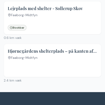
Lejrplads med shelter - Sollerup Skov
Faaborg-Midtfyn
Bookbar
0.6
km væk
Hjørnegårdens shelterplads – på kanten af Svanninge Bakker
Faaborg-Midtfyn
2.4
km væk