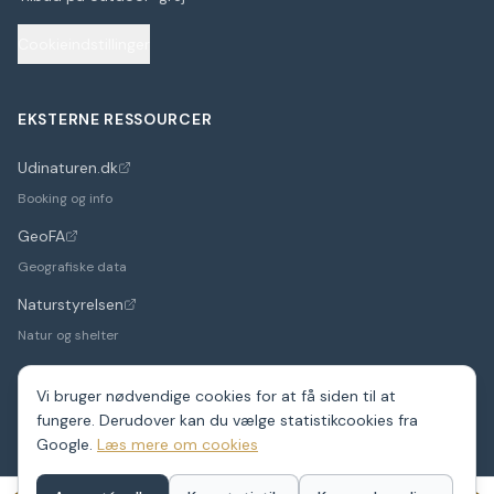
Cookieindstillinger
EKSTERNE RESSOURCER
Udinaturen.dk
(åbner i nyt faneblad)
Booking og info
GeoFA
(åbner i nyt faneblad)
Geografiske data
Naturstyrelsen
(åbner i nyt faneblad)
Natur og shelter
Vi bruger nødvendige cookies for at få siden til at
fungere. Derudover kan du vælge statistikcookies fra
©
2026
Google.
ShelterDK. Et hobbyprojekt – data fra GeoFA og andre
Læs mere om cookies
offentlige kilder.
Shelters i hele Danmark