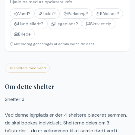
Hjælp os med at opdatere info
Vand?
🚽
Toilet?
Parkering?
Bålplads?
Hund tilladt?
Legeplads?
Skriv et tip
Billede
Alle bidrag gennemgås af admin inden de vises
Se shelters med vand
Om dette shelter
Shelter 3
Ved denne lejrplads er der 4 sheltere placeret sammen,
de skal bookes individuelt. Shelterne deles om 3
bålsteder - du er velkommen til at samle dødt ved i