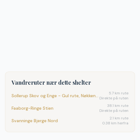
Vandreruter nær dette shelter
5.7
km rute
Sollerup Skov og Enge - Gul rute, Nøkken og Ellepigen Vandrerute
Direkte på ruten
38.1
km rute
Faaborg-Ringe Stien
Direkte på ruten
2.1
km rute
Svanninge Bjerge Nord
0.38 km herfra