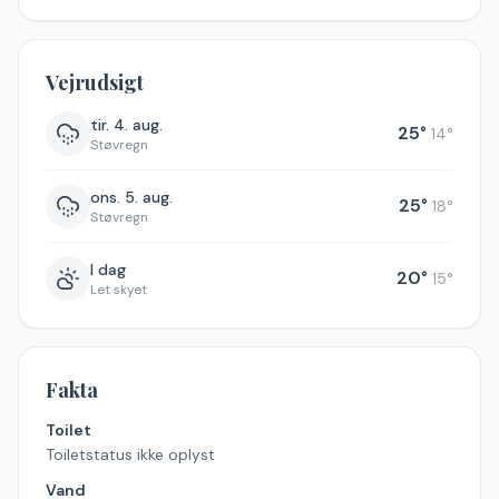
Vejrudsigt
tir. 4. aug.
25
°
14
°
Støvregn
ons. 5. aug.
25
°
18
°
Støvregn
I dag
20
°
15
°
Let skyet
Fakta
Toilet
Toiletstatus ikke oplyst
Vand