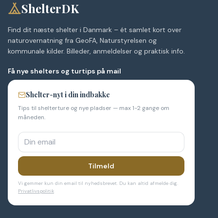
ShelterDK
Find dit næste shelter i Danmark – ét samlet kort over
naturovernatning fra GeoFA, Naturstyrelsen og
kommunale kilder. Billeder, anmeldelser og praktisk info.
Få nye shelters og turtips på mail
Shelter-nyt i din indbakke
Tips til shelterture og nye pladser — max 1-2 gange om
måneden.
Tilmeld
Vi gemmer kun din email til nyhedsbrevet. Du kan altid afmelde dig.
Privatlivspolitik