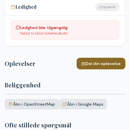
Ledighed
Opdatér
Ledighed ikke tilgængelig
Failed to fetch (shelterdk.dk)
Oplevelser
Del din oplevelse
Beliggenhed
Leaflet
|
©
OpenStreetMap
+
Åbn i OpenStreetMap
Åbn i Google Maps
−
Ofte stillede spørgsmål