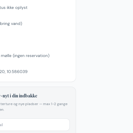
tus ikke oplyst
bring vand)
s
l mølle (ingen reservation)
20, 10.586039
-nyt i din indbakke
elterture og nye pladser — max 1-2 gange
n.