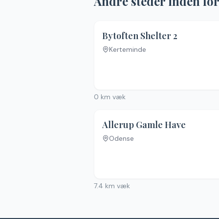
Andre steder inden fo
Bytoften Shelter 2
Kerteminde
Ingen billeder
0
km væk
Allerup Gamle Have
Odense
7.4
km væk