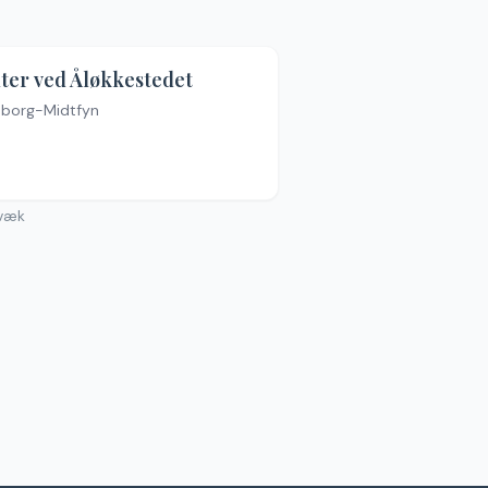
4.2
(
9
)
ter ved Åløkkestedet
aborg-Midtfyn
væk