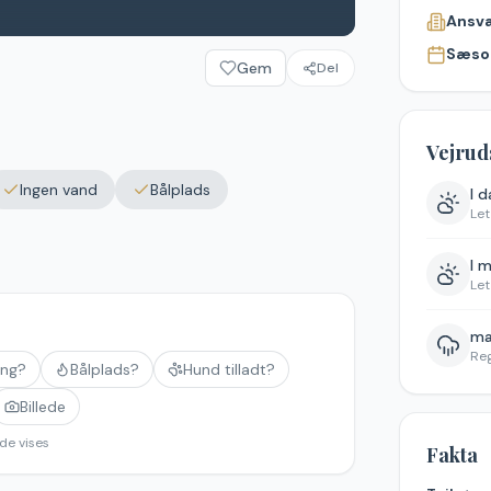
Ansva
Sæso
Gem
Del
Vejrud
Ingen vand
Bålplads
I 
Let
I 
Let
ma
Re
ing?
Bålplads?
Hund tilladt?
Billede
de vises
Fakta