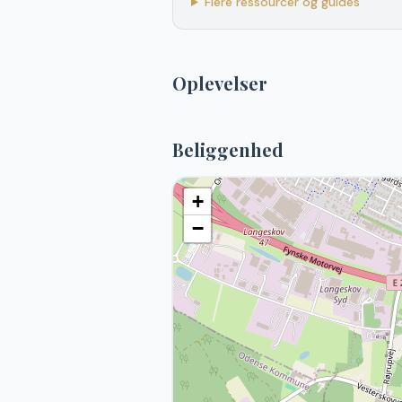
Flere ressourcer og guides
Oplevelser
Beliggenhed
+
−