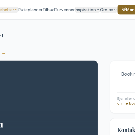
 shelter
Ruteplanner
Tilbud
Turvenner
Inspiration
Om os
💡
Mang
 1
n
→
Bookin
Ejer eller
online bo
1
Kontak