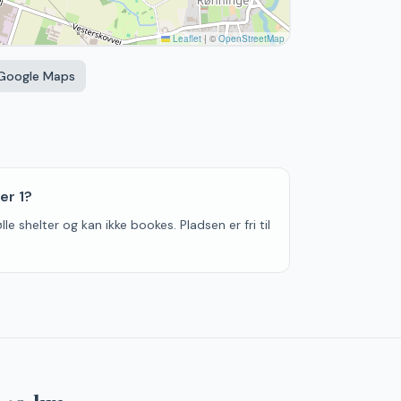
Leaflet
|
©
OpenStreetMap
 Google Maps
er 1?
le shelter og kan ikke bookes. Pladsen er fri til