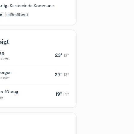
rlig:
Kerteminde Kommune
n:
Helårsåbent
sigt
dag
23
°
13
°
 skyet
morgen
27
°
13
°
 skyet
n. 10. aug.
19
°
14
°
gn