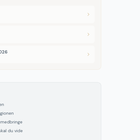
2026
yen
gionen
l medbringe
skal du vide