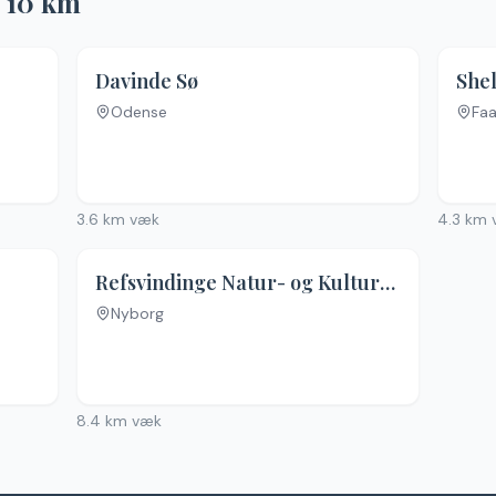
r
10
km
4.4
(
86
)
Davinde Sø
Shel
Odense
Fa
3.6
km væk
4.3
km 
Refsvindinge Natur- og Kulturcenter
Nyborg
Ingen billeder
8.4
km væk