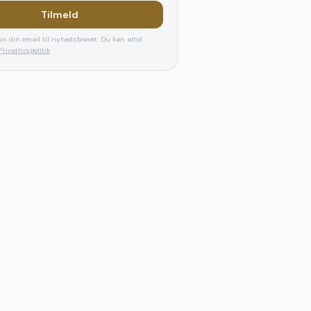
Tilmeld
n din email til nyhedsbrevet. Du kan altid
Privatlivspolitik