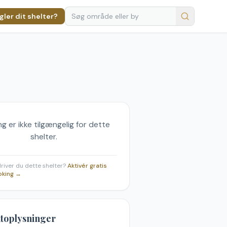
ler dit shelter?
g er ikke tilgængelig for dette
shelter.
 driver du dette shelter?
Aktivér gratis
oking →
toplysninger