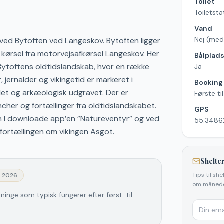
Toilet
Toiletsta
Vand
Nej (med
ved Bytoften ved Langeskov. Bytoften ligger
 kørsel fra motorvejsafkørsel Langeskov. Her
Bålplad
Bytoftens oldtidslandskab, hvor en række
Ja
 jernalder og vikingetid er markeret i
Booking
det og arkæologisk udgravet. Der er
Første ti
er og fortællinger fra oldtidslandskabet.
GPS
an I downloade app’en ”Natureventyr” og ved
55.3486
fortællingen om vikingen Asgot.
Shelter
Tips til sh
j 2026
om månede
nninge som typisk fungerer efter først-til-