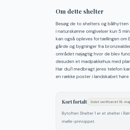
Om dette shelter
Besøg de to shelters og bålhytten 
i naturskønne omgivelser kun 5 min
kan også opleves fortællingen om 
gårde og bygninger fra bronzealder,
området nøjagtig hvor de blev fun
desuden et madpakkehus med planch
Har du/I medbragt jeres telefon k
en række poster i landskabet høre 
Kort fortalt
Sidst verificeret
16. ma
Bytoften Shelter 1 er et shelter i Rø
mølle-princippet.