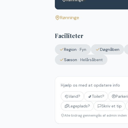
Rønninge
Faciliteter
Region
·
Fyn
Døgnåben
Sæson
·
Helårsåbent
Hjælp os med at opdatere info
Vand?
🚽
Toilet?
Parker
Legeplads?
Skriv et tip
Alle bidrag gennemgås af admin inden 