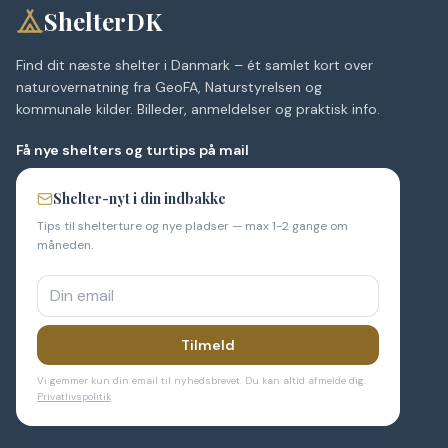
ShelterDK
Find dit næste shelter i Danmark – ét samlet kort over
naturovernatning fra GeoFA, Naturstyrelsen og
kommunale kilder. Billeder, anmeldelser og praktisk info.
Få nye shelters og turtips på mail
Shelter-nyt i din indbakke
Tips til shelterture og nye pladser — max 1-2 gange om
måneden.
Tilmeld
Vi gemmer kun din email til nyhedsbrevet. Du kan altid afmelde dig.
Privatlivspolitik