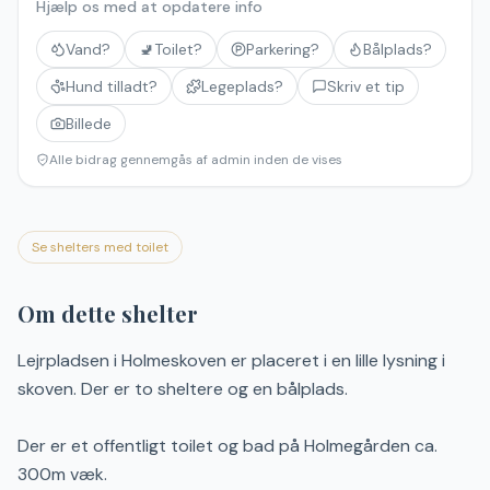
Hjælp os med at opdatere info
Vand?
🚽
Toilet?
Parkering?
Bålplads?
Hund tilladt?
Legeplads?
Skriv et tip
Billede
Alle bidrag gennemgås af admin inden de vises
Se shelters med toilet
Om dette shelter
Lejrpladsen i Holmeskoven er placeret i en lille lysning i
skoven. Der er to sheltere og en bålplads.
Der er et offentligt toilet og bad på Holmegården ca.
300m væk.