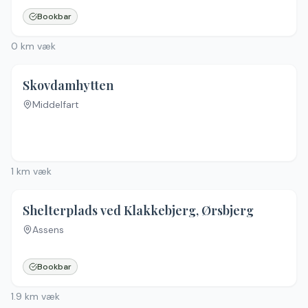
Bookbar
0
km væk
Skovdamhytten
Middelfart
Ingen billeder
1
km væk
4.6
(
10
)
Shelterplads ved Klakkebjerg, Ørsbjerg
Assens
Bookbar
1.9
km væk