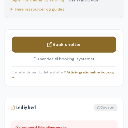
Regler for shelter og teltning
– det skal du vide
Flere ressourcer og guides
Book shelter
Du sendes til booking-systemet
Ejer eller driver du dette shelter?
Aktivér gratis online booking
→
Ledighed
Opdatér
Ledighed ikke tilgængelig