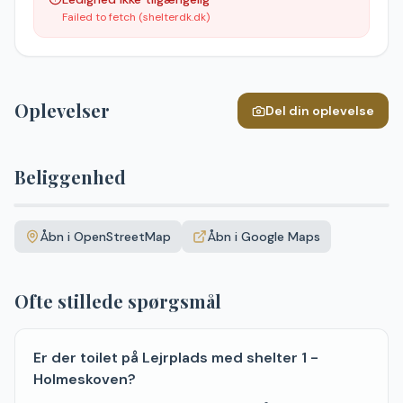
Failed to fetch (shelterdk.dk)
Oplevelser
Del din oplevelse
Beliggenhed
Leaflet
|
©
OpenStreetMap
+
Åbn i OpenStreetMap
Åbn i Google Maps
−
Ofte stillede spørgsmål
Er der toilet på Lejrplads med shelter 1 -
Holmeskoven?