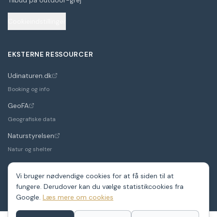
Tilbud på outdoor-grej
Cookieindstillinger
EKSTERNE RESSOURCER
Udinaturen.dk
(åbner i nyt faneblad)
Booking og info
GeoFA
(åbner i nyt faneblad)
Geografiske data
Naturstyrelsen
(åbner i nyt faneblad)
Natur og shelter
Vi bruger nødvendige cookies for at få siden til at
fungere. Derudover kan du vælge statistikcookies fra
©
2026
Google.
ShelterDK. Et hobbyprojekt – data fra GeoFA og andre
Læs mere om cookies
offentlige kilder.
Shelters i hele Danmark