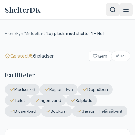
Spring til indhold
ShelterDK
Lejrplads med shelter 1 -
Holmeskoven
Hjem
/
Fyn
/
Middelfart
/
Lejrplads med shelter 1 - Holmeskoven
Gelsted
Gelsted
6
pladser
Gem
Del
Faciliteter
Pladser
·
6
Region
·
Fyn
Døgnåben
Toilet
Ingen vand
Bålplads
Bruser/bad
Bookbar
Sæson
·
Helårsåbent