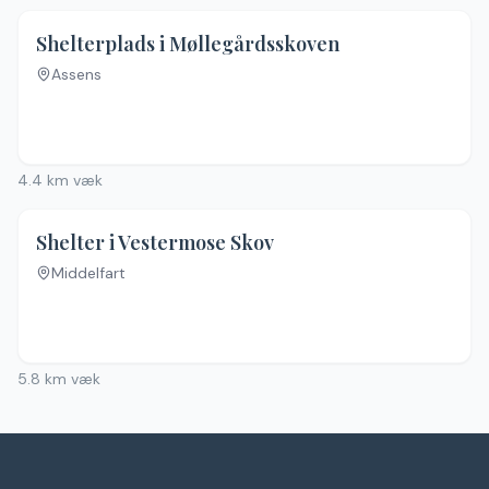
4.7
(
3
)
Shelterplads i Møllegårdsskoven
Assens
4.4
km væk
Shelter i Vestermose Skov
Middelfart
5.8
km væk