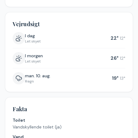
Vejrudsigt
I dag
22
°
12
°
Let skyet
I morgen
26
°
12
°
Let skyet
man. 10. aug.
19
°
13
°
Regn
Fakta
Toilet
Vandskyllende toilet (ja)
Vand