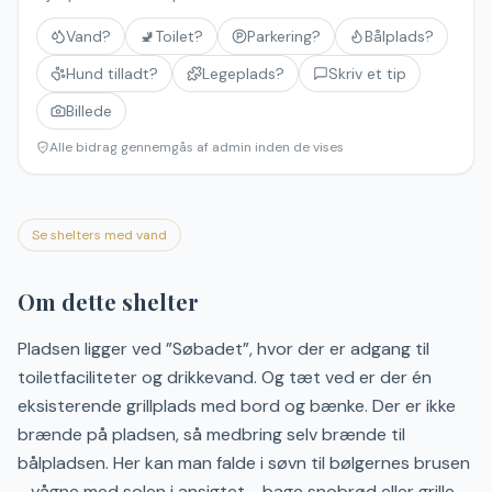
Vand?
🚽
Toilet?
Parkering?
Bålplads?
Hund tilladt?
Legeplads?
Skriv et tip
Billede
Alle bidrag gennemgås af admin inden de vises
Se shelters med vand
Om dette shelter
Pladsen ligger ved ”Søbadet”, hvor der er adgang til
toiletfaciliteter og drikkevand. Og tæt ved er der én
eksisterende grillplads med bord og bænke. Der er ikke
brænde på pladsen, så medbring selv brænde til
bålpladsen. Her kan man falde i søvn til bølgernes brusen
- vågne med solen i ansigtet - bage snobrød eller grille