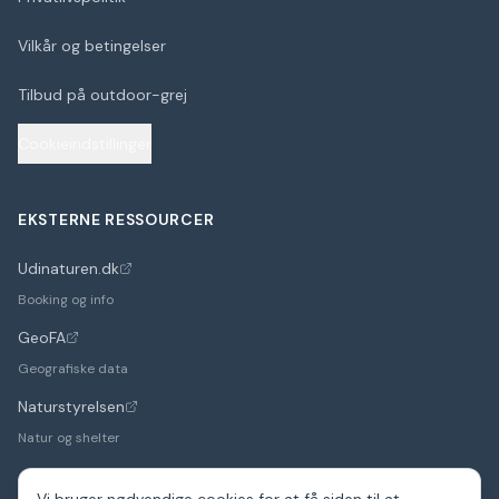
Vilkår og betingelser
Tilbud på outdoor-grej
Cookieindstillinger
EKSTERNE RESSOURCER
Udinaturen.dk
(åbner i nyt faneblad)
Booking og info
GeoFA
(åbner i nyt faneblad)
Geografiske data
Naturstyrelsen
(åbner i nyt faneblad)
Natur og shelter