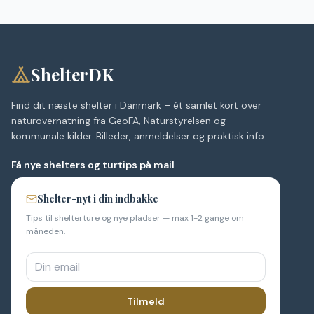
ShelterDK
Find dit næste shelter i Danmark – ét samlet kort over
naturovernatning fra GeoFA, Naturstyrelsen og
kommunale kilder. Billeder, anmeldelser og praktisk info.
Få nye shelters og turtips på mail
Shelter-nyt i din indbakke
Tips til shelterture og nye pladser — max 1-2 gange om
måneden.
Tilmeld