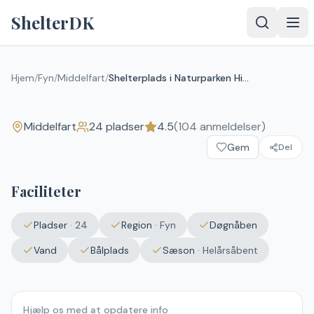
Spring til indhold
ShelterDK
Shelterplads i Naturparken
Hindsgavl Dyrehave
Hjem
/
Fyn
/
Middelfart
/
Shelterplads i Naturparken Hindsgavl Dyrehave
4.5
(
104
anmeldelser)
Middelfart
Middelfart
24
pladser
4.5
(
104
anmeldelser)
Gem
Del
Faciliteter
Pladser
·
24
Region
·
Fyn
Døgnåben
Vand
Bålplads
Sæson
·
Helårsåbent
Hjælp os med at opdatere info