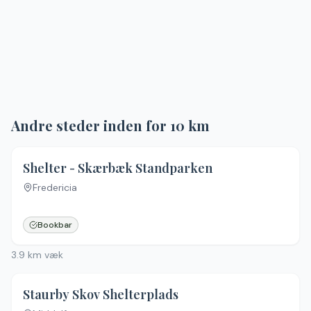
Andre steder inden for
10
km
4.5
(
15
)
Shelter - Skærbæk Standparken
Fredericia
Ingen billeder
Bookbar
3.9
km væk
5.0
(
6
)
Staurby Skov Shelterplads