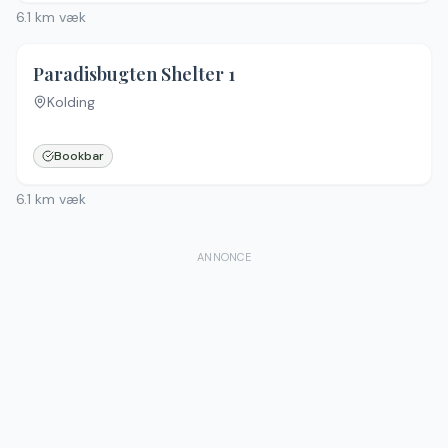
6.1
km væk
Paradisbugten Shelter 1
Kolding
Bookbar
6.1
km væk
ANNONCE