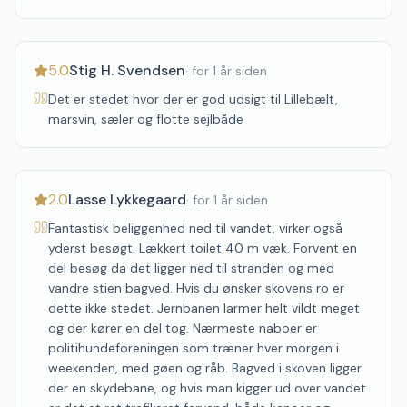
5.0
Stig H. Svendsen
·
for 1 år siden
Det er stedet hvor der er god udsigt til Lillebælt,
marsvin, sæler og flotte sejlbåde
2.0
Lasse Lykkegaard
·
for 1 år siden
Fantastisk beliggenhed ned til vandet, virker også
yderst besøgt. Lækkert toilet 40 m væk. Forvent en
del besøg da det ligger ned til stranden og med
vandre stien bagved. Hvis du ønsker skovens ro er
dette ikke stedet. Jernbanen larmer helt vildt meget
og der kører en del tog. Nærmeste naboer er
politihundeforeningen som træner hver morgen i
weekenden, med gøen og råb. Bagved i skoven ligger
der en skydebane, og hvis man kigger ud over vandet