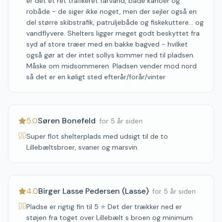
er det et ret trafikeret farvand, både kanoer og
robåde - de siger ikke noget, men der sejler også en
del større skibstrafik, patruljebåde og fiskekuttere… og
vandflyvere. Shelters ligger meget godt beskyttet fra
syd af store træer med en bakke bagved - hvilket
også gør at der intet sollys kommer ned til pladsen.
Måske om midsommeren. Pladsen vender mod nord
så det er en køligt sted efterår/forår/vinter
5.0
Søren Bonefeld
·
for 5 år siden
Super flot shelterplads med udsigt til de to
Lillebæltsbroer, svaner og marsvin.
4.0
Birger Lasse Pedersen (Lasse)
·
for 5 år siden
Pladse er rigtig fin til 5 ⭐ Det der trækker ned er
støjen fra toget over Lillebælt s broen og minimum