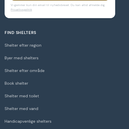
Vi gemmer kun din email til nyhedsbrevet. Du kan altid afmelde dig.
Privatlivspolitik
FIND SHELTERS
Shelter efter region
Byer med shelters
Shelter efter område
Book shelter
Shelter med toilet
Shelter med vand
Handicapvenlige shelters