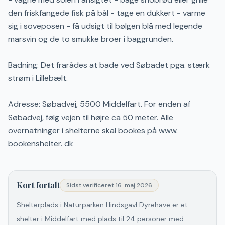
den friskfangede fisk på bål - tage en dukkert - varme
sig i soveposen - få udsigt til bølgen blå med legende
marsvin og de to smukke broer i baggrunden.
Badning: Det frarådes at bade ved Søbadet pga. stærk
strøm i Lillebælt.
Adresse: Søbadvej, 5500 Middelfart. For enden af
Søbadvej, følg vejen til højre ca 50 meter. Alle
overnatninger i shelterne skal bookes på www.
bookenshelter. dk
Kort fortalt
Sidst verificeret
16. maj 2026
Shelterplads i Naturparken Hindsgavl Dyrehave er et
shelter i Middelfart med plads til 24 personer med