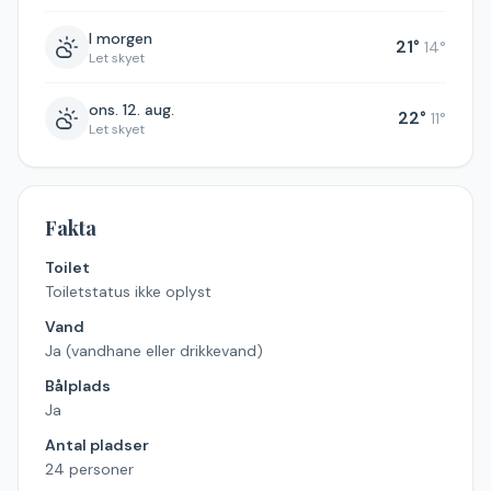
I morgen
21
°
14
°
Let skyet
ons. 12. aug.
22
°
11
°
Let skyet
Fakta
Toilet
Toiletstatus ikke oplyst
Vand
Ja (vandhane eller drikkevand)
Bålplads
Ja
Antal pladser
24 personer