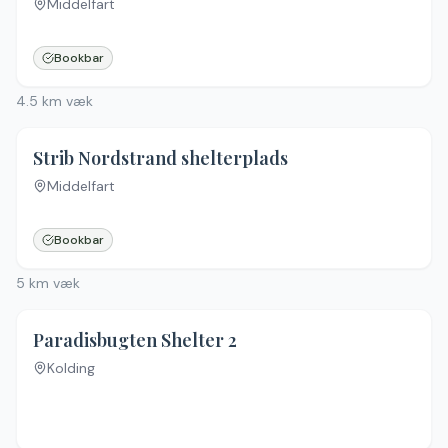
Middelfart
Bookbar
4.5
km væk
4.6
(
5
)
Strib Nordstrand shelterplads
Middelfart
Bookbar
5
km væk
Paradisbugten Shelter 2
Kolding