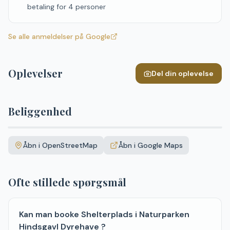
betaling for 4 personer
Se alle anmeldelser på Google
Oplevelser
Del din oplevelse
Beliggenhed
Leaflet
|
©
OpenStreetMap
+
Åbn i OpenStreetMap
Åbn i Google Maps
−
Ofte stillede spørgsmål
Kan man booke Shelterplads i Naturparken
Hindsgavl Dyrehave ?