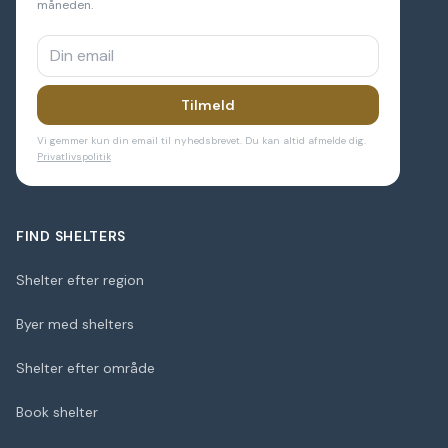
måneden.
Tilmeld
Vi gemmer kun din email til nyhedsbrevet. Du kan altid afmelde dig.
Privatlivspolitik
FIND SHELTERS
Shelter efter region
Byer med shelters
Shelter efter område
Book shelter