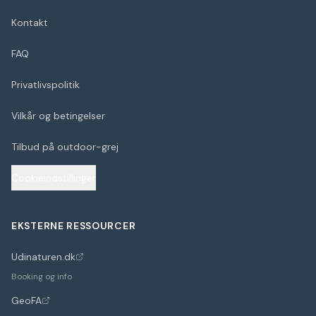
Kontakt
FAQ
Privatlivspolitik
Vilkår og betingelser
Tilbud på outdoor-grej
Cookieindstillinger
EKSTERNE RESSOURCER
Udinaturen.dk
(åbner i nyt faneblad)
Booking og info
GeoFA
(åbner i nyt faneblad)