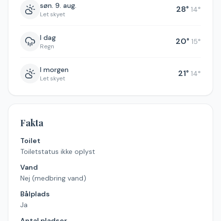
søn. 9. aug.
28
°
14
°
Let skyet
I dag
20
°
15
°
Regn
I morgen
21
°
14
°
Let skyet
Fakta
Toilet
Toiletstatus ikke oplyst
Vand
Nej (medbring vand)
Bålplads
Ja
Antal pladser