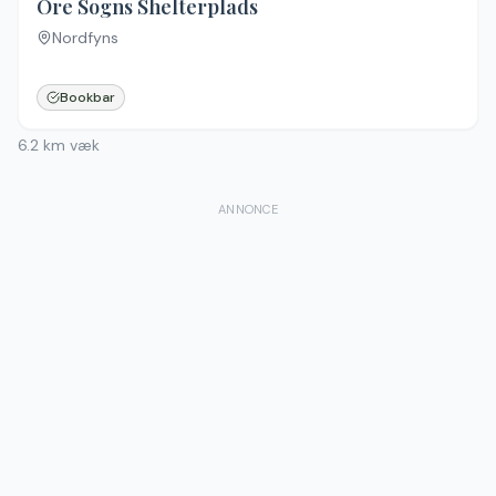
Ore Sogns Shelterplads
Nordfyns
Bookbar
6.2
km væk
ANNONCE