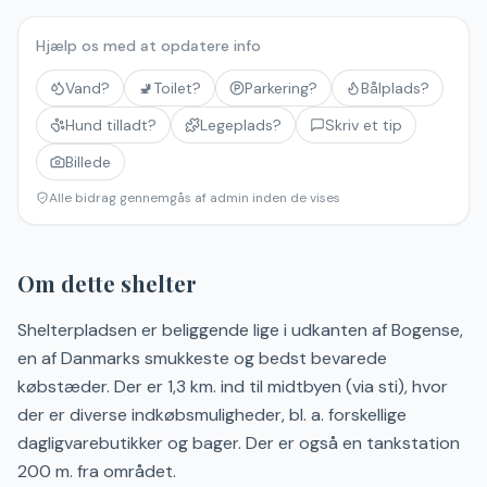
Hjælp os med at opdatere info
Vand?
🚽
Toilet?
Parkering?
Bålplads?
Hund tilladt?
Legeplads?
Skriv et tip
Billede
Alle bidrag gennemgås af admin inden de vises
Om dette shelter
Shelterpladsen er beliggende lige i udkanten af Bogense,
en af Danmarks smukkeste og bedst bevarede
købstæder. Der er 1,3 km. ind til midtbyen (via sti), hvor
der er diverse indkøbsmuligheder, bl. a. forskellige
dagligvarebutikker og bager. Der er også en tankstation
200 m. fra området.