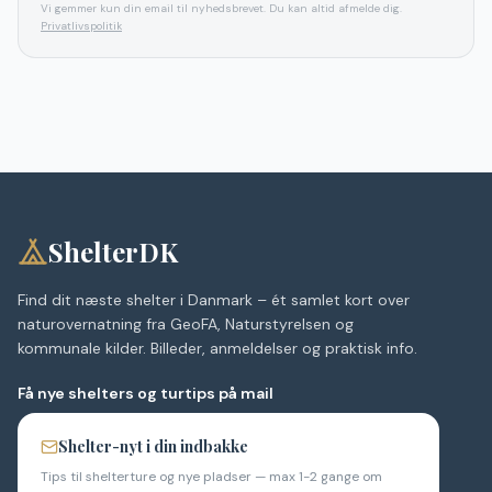
Vi gemmer kun din email til nyhedsbrevet. Du kan altid afmelde dig.
Privatlivspolitik
ShelterDK
Find dit næste shelter i Danmark – ét samlet kort over
naturovernatning fra GeoFA, Naturstyrelsen og
kommunale kilder. Billeder, anmeldelser og praktisk info.
Få nye shelters og turtips på mail
Shelter-nyt i din indbakke
Tips til shelterture og nye pladser — max 1-2 gange om