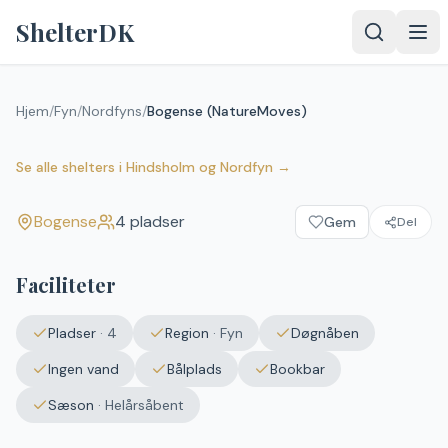
Spring til indhold
ShelterDK
Hjem
/
Fyn
/
Nordfyns
/
Bogense (NatureMoves)
Bogense (NatureMoves)
Bogense
Se alle shelters
i
Hindsholm og Nordfyn
→
Bogense
4
pladser
Gem
Del
Faciliteter
Pladser
·
4
Region
·
Fyn
Døgnåben
Ingen vand
Bålplads
Bookbar
Sæson
·
Helårsåbent