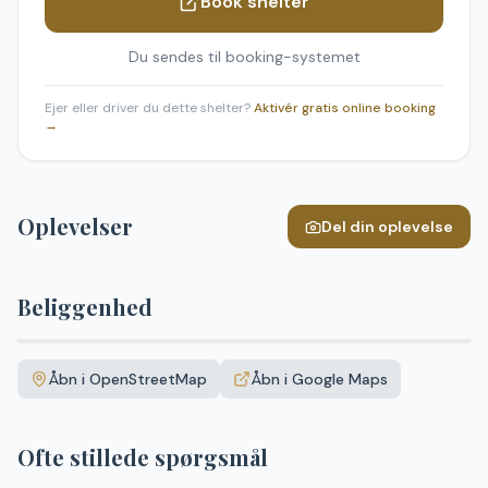
Book shelter
Du sendes til booking-systemet
Ejer eller driver du dette shelter?
Aktivér gratis online booking
→
Oplevelser
Del din oplevelse
Beliggenhed
Leaflet
|
©
OpenStreetMap
+
Åbn i OpenStreetMap
Åbn i Google Maps
−
Ofte stillede spørgsmål