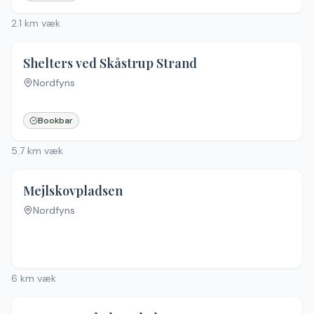
2.1
km væk
3.5
(
2
)
Shelters ved Skåstrup Strand
Nordfyns
Bookbar
5.7
km væk
Mejlskovpladsen
Nordfyns
6
km væk