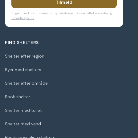
Tilmeld
Vi gemmer kun din email til nyhedsbrevet. Du kan altid afmelde dig.
Privatlivspolitik
FIND SHELTERS
Shelter efter region
Byer med shelters
Shelter efter område
Book shelter
Shelter med toilet
Shelter med vand
Handicapvenlige shelters