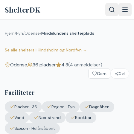
Spring til indhold
ShelterDK
Hjem
/
Fyn
/
Odense
/
Mindelundens shelterplads
Mindelundens shelterplads
4.3
(
4
anmeldelser)
Odense
Se alle shelters
i
Hindsholm og Nordfyn
→
Odense
36
pladser
4.3
(
4
anmeldelser)
Gem
Del
Faciliteter
Pladser
·
36
Region
·
Fyn
Døgnåben
Vand
Nær strand
Bookbar
Sæson
·
Helårsåbent