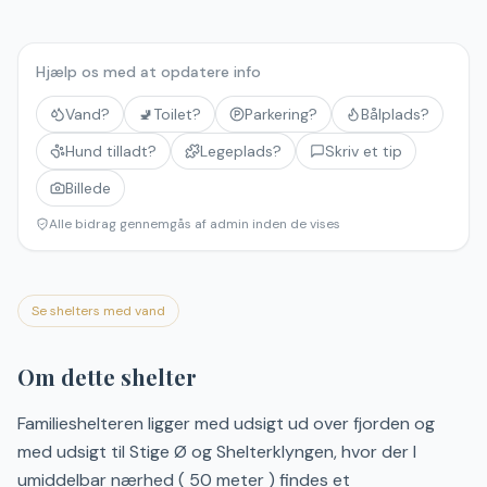
Hjælp os med at opdatere info
Vand?
🚽
Toilet?
Parkering?
Bålplads?
Hund tilladt?
Legeplads?
Skriv et tip
Billede
Alle bidrag gennemgås af admin inden de vises
Se shelters med vand
Om dette shelter
Familieshelteren ligger med udsigt ud over fjorden og
med udsigt til Stige Ø og Shelterklyngen, hvor der I
umiddelbar nærhed ( 50 meter ) findes et