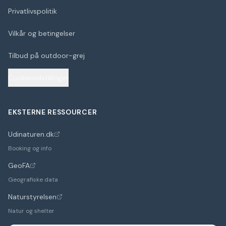
Privatlivspolitik
Vilkår og betingelser
Tilbud på outdoor-grej
Cookieindstillinger
EKSTERNE RESSOURCER
Udinaturen.dk
(åbner i nyt faneblad)
Booking og info
GeoFA
(åbner i nyt faneblad)
Geografiske data
Naturstyrelsen
(åbner i nyt faneblad)
Natur og shelter