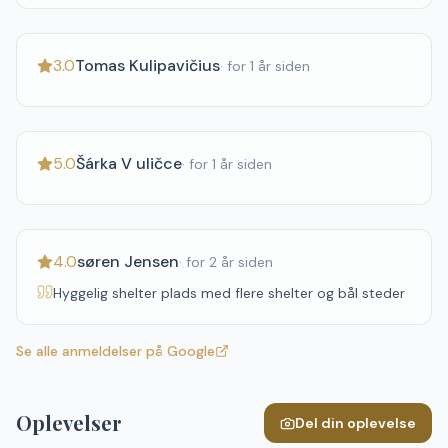
3.0
Tomas Kulipavičius
·
for 1 år siden
5.0
Šárka V uličce
·
for 1 år siden
4.0
søren Jensen
·
for 2 år siden
Hyggelig shelter plads med flere shelter og bål steder
Se alle anmeldelser på Google
Oplevelser
Del din oplevelse