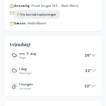
Ansvarlig:
Privat bruger 145 - Niels Mertz
Vis kontaktoplysninger
Sæson:
Helårsåbent
Vejrudsigt
ons. 5. aug.
26
°
18
°
Regn
I dag
22
°
17
°
Støvregn
I morgen
22
°
14
°
Let skyet