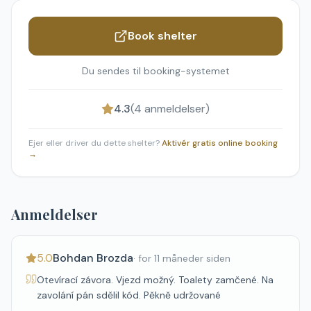
Book shelter
Du sendes til booking-systemet
4.3
(
4
anmeldelser)
Ejer eller driver du dette shelter?
Aktivér gratis online booking
→
Anmeldelser
5.0
Bohdan Brozda
·
for 11 måneder siden
Otevírací závora. Vjezd možný. Toalety zamčené. Na
zavolání pán sdělil kód. Pěkně udržované