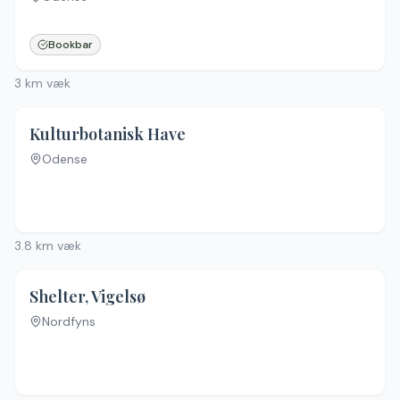
Ingen billeder
Bookbar
3
km væk
Kulturbotanisk Have
Odense
Ingen billeder
3.8
km væk
Shelter, Vigelsø
Nordfyns