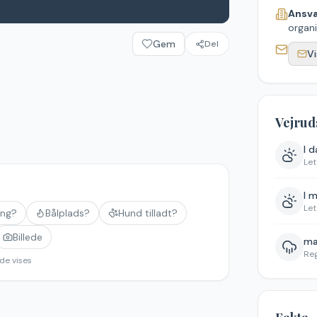
Ansva
organi
Gem
Del
Vi
Vejrud
I 
Let
I 
Let
ing?
Bålplads?
Hund tilladt?
Billede
ma
Re
de vises