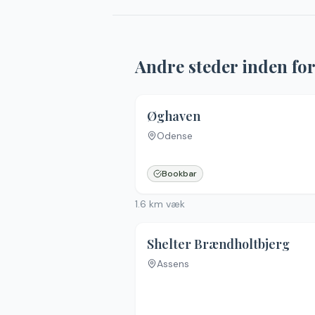
Andre steder inden fo
Øghaven
Odense
Bookbar
1.6
km væk
Shelter Brændholtbjerg
Assens