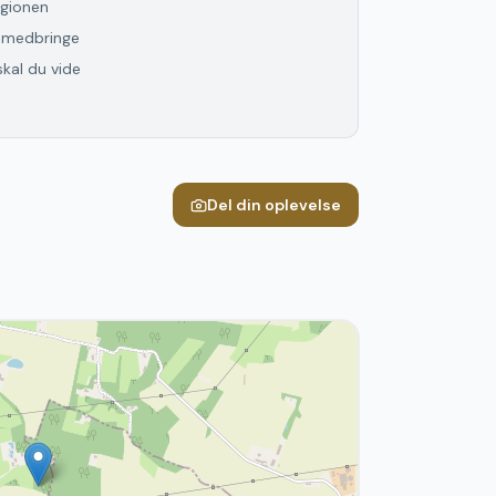
gionen
l medbringe
skal du vide
Del din oplevelse