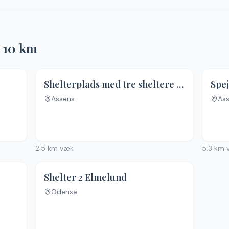
r
10
km
Shelterplads med tre sheltere - FDF Tommerup St.
Spej
Assens
As
Inge
2.5
km væk
5.3
km 
Shelter 2 Elmelund
Odense