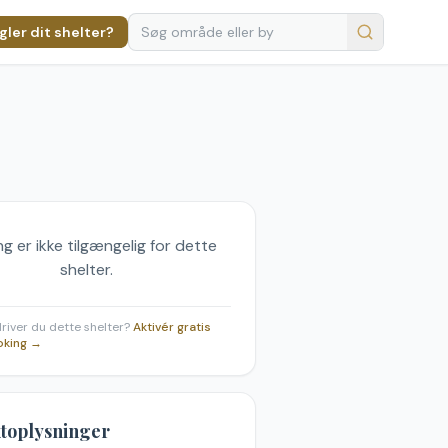
ler dit shelter?
g er ikke tilgængelig for dette
shelter.
 driver du dette shelter?
Aktivér gratis
oking →
toplysninger