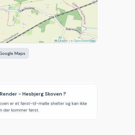
Leaflet
|
©
OpenStreetMap
 Google Maps
 Render - Hesbjerg Skoven ?
ven er et først-til-mølle shelter og kan ikke
den der kommer først.