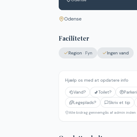
Odense
Faciliteter
Region
·
Fyn
Ingen vand
Hjælp os med at opdatere info
Vand?
🚽
Toilet?
Parker
Legeplads?
Skriv et tip
Alle bidrag gennemgås af admin inden 