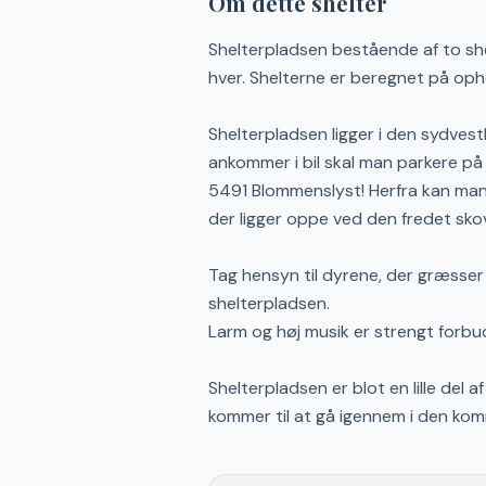
Om dette shelter
Shelterpladsen bestående af to shel
hver. Shelterne er beregnet på opho
Shelterpladsen ligger i den sydvest
ankommer i bil skal man parkere på d
5491 Blommenslyst! Herfra kan man gå 
der ligger oppe ved den fredet skov
Tag hensyn til dyrene, der græsser
shelterpladsen.
Larm og høj musik er strengt forbud
Shelterpladsen er blot en lille del
kommer til at gå igennem i den ko