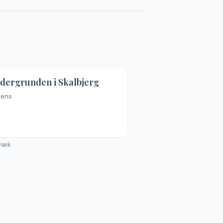
dergrunden i Skalbjerg
sens
n billeder
væk