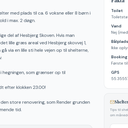
Fakta
Toilet
ter med plads til ca. 6 voksne eller 8 børn i
Toiletsta
ld i max. 2 døgn.
Vand
Nej (med
lige del af Hesbjerg Skoven. Hvis man
Bålplad
et lille græs areal ved Hesbjerg skovvej 1,
Ikke oply
via en lille sti hele vejen op til shelterne,
Booking
.
Første ti
 i hegningen, som grænser op til
GPS
55.35557
t efter klokken 23.00!
 af den store renovering, som Render grunden
Shelter
mmende tid.
Tips til sh
om månede