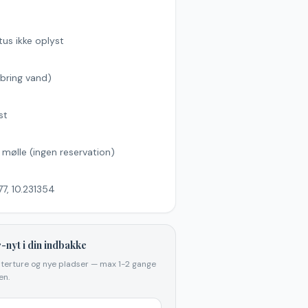
tus ikke oplyst
bring vand)
s
st
l mølle (ingen reservation)
7, 10.231354
-nyt i din indbakke
elterture og nye pladser — max 1-2 gange
n.