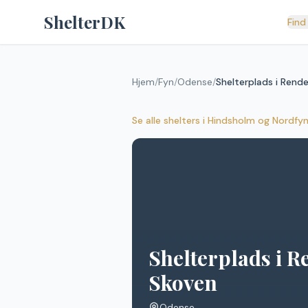
Spring til indhold
ShelterDK
Find
Hjem
/
Fyn
/
Odense
/
Shelterplads i Rend
Se alle shelters
i
Hindsholm og Nordfy
Shelterplads i R
Skoven
Odense