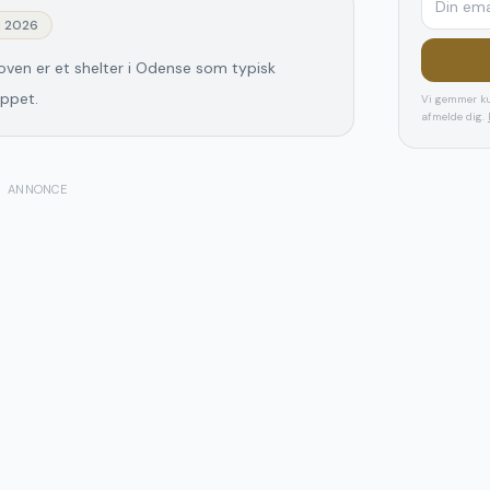
j 2026
oven er et shelter i Odense som typisk
ippet.
Vi gemmer ku
afmelde dig.
ANNONCE