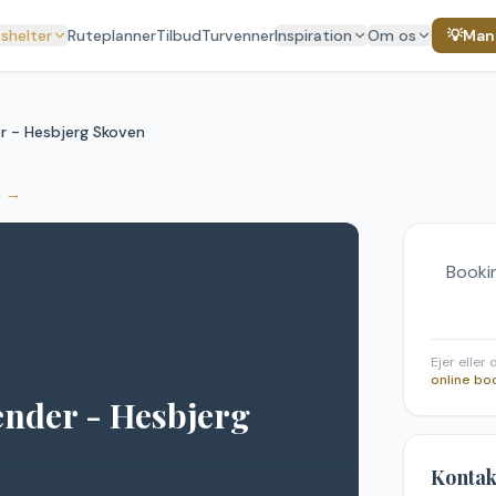
 shelter
Ruteplanner
Tilbud
Turvenner
Inspiration
Om os
💡
Mang
er - Hesbjerg Skoven
n
→
Bookin
Ejer eller
online bo
ender - Hesbjerg
Kontak