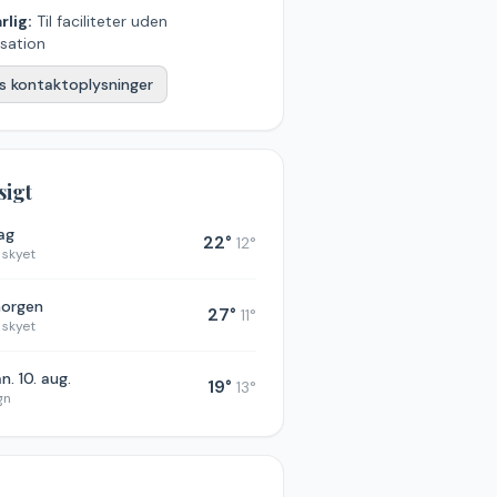
rlig:
Til faciliteter uden
sation
s kontaktoplysninger
sigt
dag
22
°
12
°
 skyet
morgen
27
°
11
°
 skyet
n. 10. aug.
19
°
13
°
gn