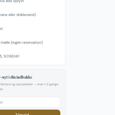
tus ikke oplyst
hane eller drikkevand)
s
st
l mølle (ingen reservation)
5, 9.036341
-nyt i din indbakke
elterture og nye pladser — max 1-2 gange
n.
Tilmeld