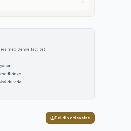
lters med denne facilitet
gionen
l medbringe
skal du vide
Del din oplevelse