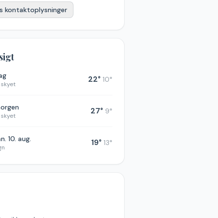
s kontaktoplysninger
sigt
dag
22
°
10
°
 skyet
morgen
27
°
9
°
 skyet
n. 10. aug.
19
°
13
°
gn