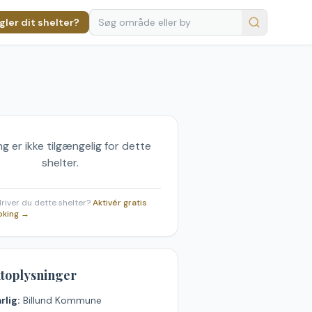
ler dit shelter?
g er ikke tilgængelig for dette
shelter.
 driver du dette shelter?
Aktivér gratis
oking →
toplysninger
rlig:
Billund Kommune