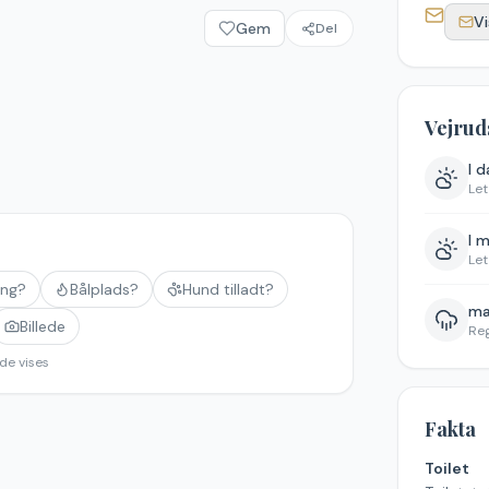
Vi
Gem
Del
Vejrud
I 
Let
I 
Let
ing?
Bålplads?
Hund tilladt?
ma
Billede
Re
de vises
Fakta
Toilet