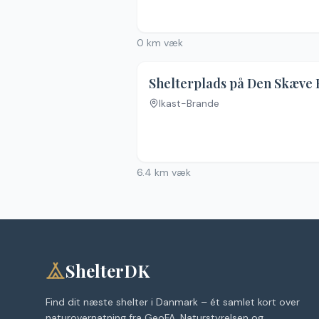
0
km væk
Ikast-Brande
Ingen billeder
6.4
km væk
ShelterDK
Find dit næste shelter i Danmark – ét samlet kort over
naturovernatning fra GeoFA, Naturstyrelsen og