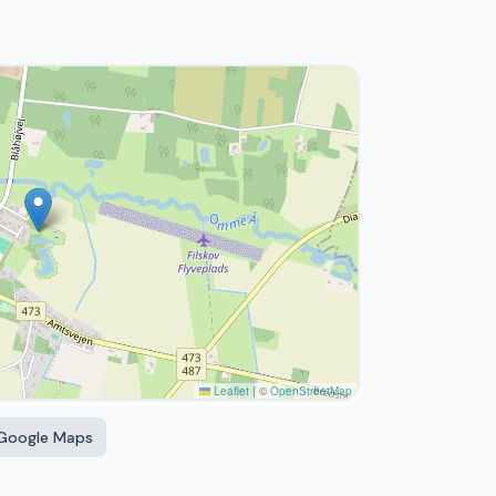
Leaflet
|
©
OpenStreetMap
 Google Maps