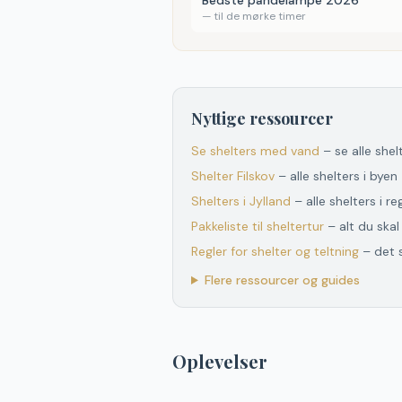
Bedste pandelampe 2026
—
til de mørke timer
Nyttige ressourcer
Se shelters med vand
– se alle she
Shelter
Filskov
– alle shelters i byen
Shelters
i
Jylland
– alle shelters
i
re
Pakkeliste til sheltertur
– alt du ska
Regler for shelter og teltning
– det 
Flere ressourcer og guides
Oplevelser