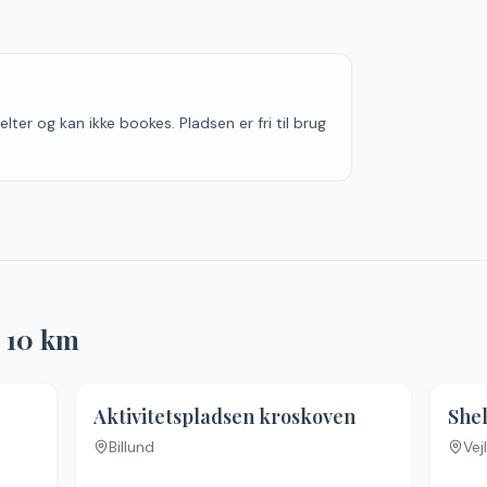
elter og kan ikke bookes. Pladsen er fri til brug
r
10
km
Aktivitetspladsen kroskoven
Shel
Billund
Vej
Inge