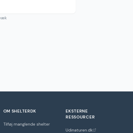
væk
OM SHELTERDK
EKSTERNE
RESSOURCER
Tilføj manglende shelter
Udinaturen.dk
(åbner i nyt faneblad)