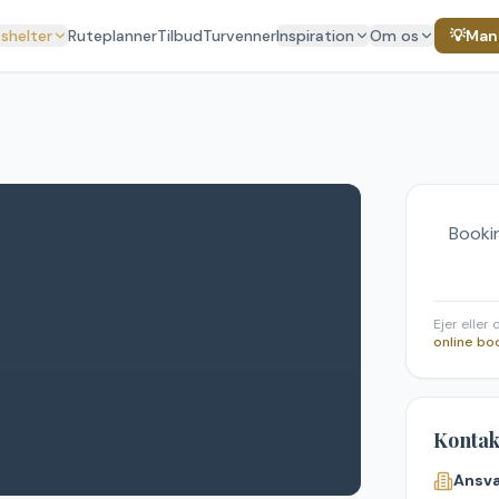
 shelter
Ruteplanner
Tilbud
Turvenner
Inspiration
Om os
💡
Mang
Bookin
Ejer eller
online bo
Kontak
Ansva