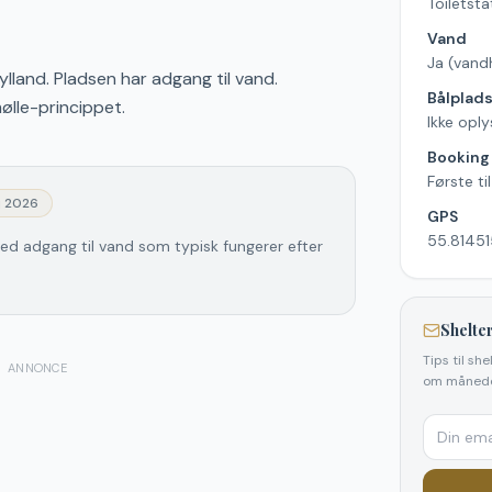
Toiletsta
Vand
Ja (vand
 Jylland. Pladsen har adgang til vand.
Bålplad
mølle-princippet.
Ikke oply
Booking
Første ti
j 2026
GPS
55.81451
 med adgang til vand som typisk fungerer efter
Shelter
Tips til sh
ANNONCE
om månede