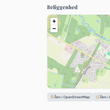
Beliggenhed
+
−
Åbn i OpenStreetMap
Åbn i