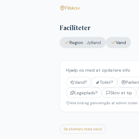
Filskov
Faciliteter
Region
·
Jylland
Vand
Hjælp os med at opdatere info
Vand?
🚽
Toilet?
Parker
Legeplads?
Skriv et tip
Alle bidrag gennemgås af admin inden 
Se shelters med vand