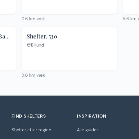
0.6
km væk
5.6
km 
Shelterplads på Den Skæve Bane
Shelter, 530
Billund
Ingen billeder
8.6
km væk
FIND SHELTERS
INSPIRATION
Shelter efter region
Alle guides