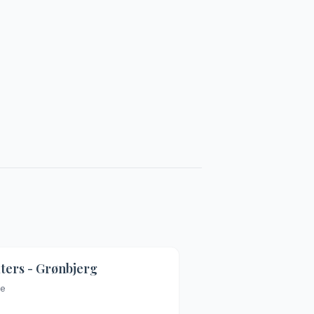
ters - Grønbjerg
le
n billeder