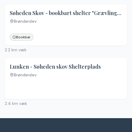
5.0
(
1
)
Søheden Skov - bookbart shelter "Grævlingebo"
Brønderslev
Bookbar
2.2
km væk
Lunken - Søheden skov Shelterplads
Brønderslev
Ingen billeder
2.4
km væk