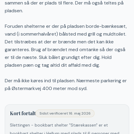
sammen så der er plads til flere. Der må også teltes på
pladsen.
Foruden shelterne er der på pladsen borde-bænkesæt,
vand (i sommerhalvåret) bålsted med grill og muldtoilet.
Det tilstræbes at der er brænde men det kan ikke
garanteres. Brug af brændet med omtanke så der også
er til de næste. Sluk bålet grundigt efter dig. Hold
pladsen pæn og tag altid dit affald med dig.
Der må ikke køres ind til pladsen. Nærmeste parkering er
på Østermarkvej 400 meter mod syd.
Kort fortalt
Sidst verificeret
16. maj 2026
Slettingen - bookbart shelter "Stærekassen" er et
bookbart shelter i Hellum med plads til 6 personer med