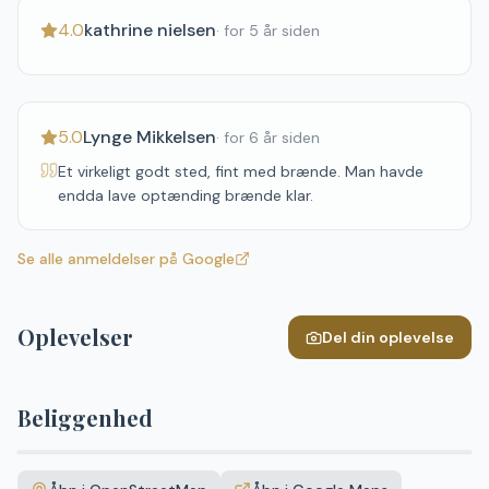
4.0
kathrine nielsen
·
for 5 år siden
5.0
Lynge Mikkelsen
·
for 6 år siden
Et virkeligt godt sted, fint med brænde. Man havde
endda lave optænding brænde klar.
Se alle anmeldelser på Google
Oplevelser
Del din oplevelse
Beliggenhed
Leaflet
|
©
OpenStreetMap
+