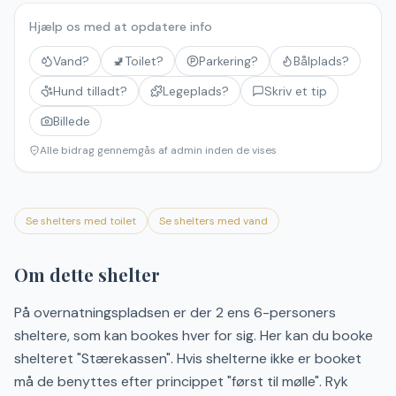
Hjælp os med at opdatere info
Vand?
🚽
Toilet?
Parkering?
Bålplads?
Hund tilladt?
Legeplads?
Skriv et tip
Billede
Alle bidrag gennemgås af admin inden de vises
Se shelters med toilet
Se shelters med vand
Om dette shelter
På overnatningspladsen er der 2 ens 6-personers
sheltere, som kan bookes hver for sig. Her kan du booke
shelteret "Stærekassen". Hvis shelterne ikke er booket
må de benyttes efter princippet "først til mølle". Ryk