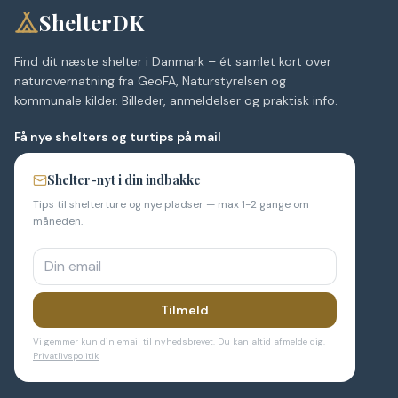
ShelterDK
Find dit næste shelter i Danmark – ét samlet kort over
naturovernatning fra GeoFA, Naturstyrelsen og
kommunale kilder. Billeder, anmeldelser og praktisk info.
Få nye shelters og turtips på mail
Shelter-nyt i din indbakke
Tips til shelterture og nye pladser — max 1-2 gange om
måneden.
Tilmeld
Vi gemmer kun din email til nyhedsbrevet. Du kan altid afmelde dig.
Privatlivspolitik