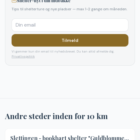
Shelter-nyt i din indbakke
Tips til shelterture og nye pladser — max 1-2 gange om måneden.
Tilmeld
Vi gemmer kun din email til nyhedsbrevet. Du kan altid afmelde dig.
Privatlivspolitik
Andre steder inden for
10
km
4.7
(
9
)
Slettingen - bookbart shelter "Guldblommen"