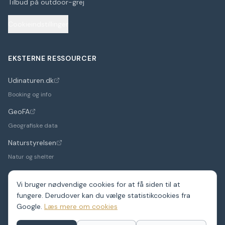
Tilbud på outdoor-grej
Cookieindstillinger
EKSTERNE RESSOURCER
Udinaturen.dk
(åbner i nyt faneblad)
Booking og info
GeoFA
(åbner i nyt faneblad)
Geografiske data
Naturstyrelsen
(åbner i nyt faneblad)
Natur og shelter
Vi bruger nødvendige cookies for at få siden til at
fungere. Derudover kan du vælge statistikcookies fra
©
2026
Google.
ShelterDK. Et hobbyprojekt – data fra GeoFA og andre
Læs mere om cookies
offentlige kilder.