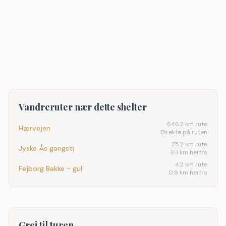
Vandreruter nær dette shelter
646.2
km rute
Hærvejen
Direkte på ruten
25.2
km rute
Jyske Ås gangsti
0.1 km herfra
4.2
km rute
Fejborg Bakke - gul
0.9 km herfra
Grej til turen