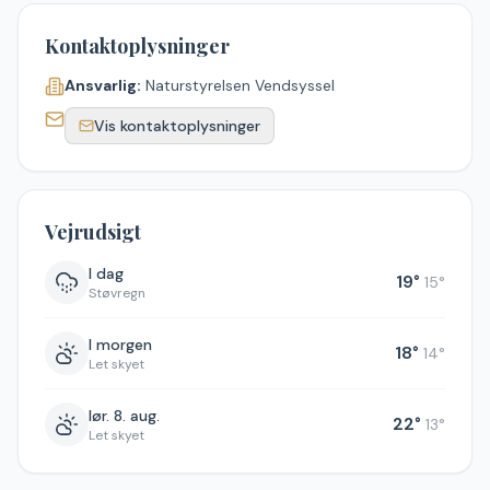
Kontaktoplysninger
Ansvarlig:
Naturstyrelsen Vendsyssel
Vis kontaktoplysninger
Vejrudsigt
I dag
19
°
15
°
Støvregn
I morgen
18
°
14
°
Let skyet
lør. 8. aug.
22
°
13
°
Let skyet