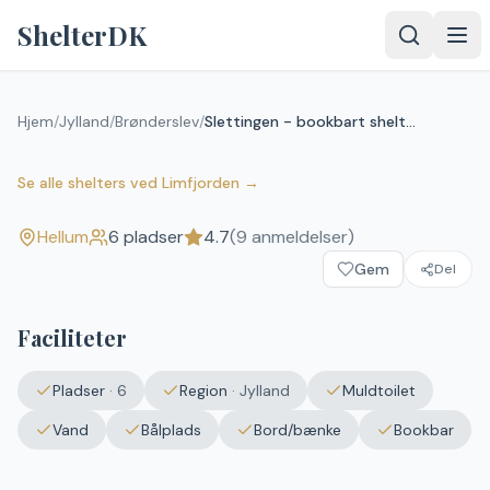
Spring til indhold
ShelterDK
Slettingen - bookbart shelter
Hjem
/
Jylland
/
Brønderslev
/
Slettingen - bookbart shelter "Stærekassen"
"Stærekassen"
4.7
(
9
anmeldelser)
Hellum
Se alle shelters
ved
Limfjorden
→
Hellum
6
pladser
4.7
(
9
anmeldelser)
Upload et
Gem
billede – det
Del
vises efter
godkendelse.
Faciliteter
Vælg
billede
Pladser
·
6
Region
·
Jylland
Muldtoilet
Ingen fil valgt
Vand
Bålplads
Bord/bænke
Bookbar
Send