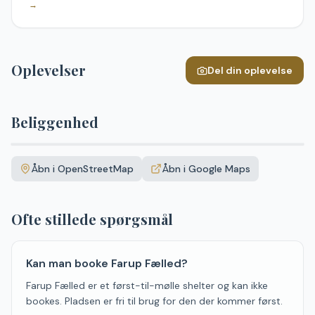
→
Oplevelser
Del din oplevelse
Beliggenhed
Leaflet
|
©
OpenStreetMap
+
Åbn i OpenStreetMap
Åbn i Google Maps
−
Ofte stillede spørgsmål
Kan man booke Farup Fælled?
Farup Fælled er et først-til-mølle shelter og kan ikke
bookes. Pladsen er fri til brug for den der kommer først.