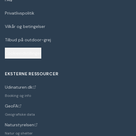
Privatlivspolitik
Vilkår og betingelser
Tilbud på outdoor-grej
Cookieindstillinger
EKSTERNE RESSOURCER
Udinaturen.dk
(åbner i nyt faneblad)
Booking og info
GeoFA
(åbner i nyt faneblad)
Geografiske data
Naturstyrelsen
(åbner i nyt faneblad)
Natur og shelter