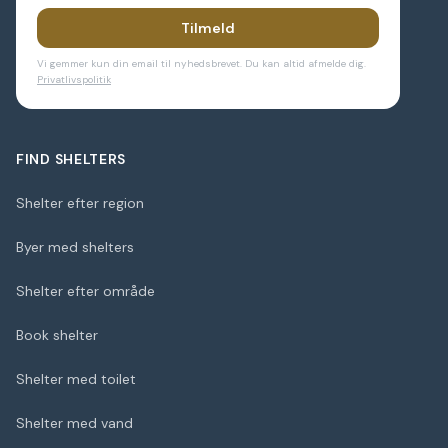
Tilmeld
Vi gemmer kun din email til nyhedsbrevet. Du kan altid afmelde dig.
Privatlivspolitik
FIND SHELTERS
Shelter efter region
Byer med shelters
Shelter efter område
Book shelter
Shelter med toilet
Shelter med vand