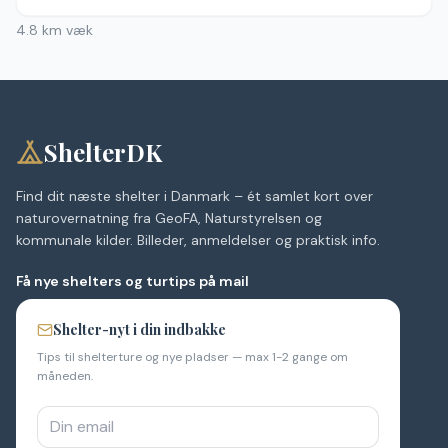
4.8
km væk
ShelterDK
Find dit næste shelter i Danmark – ét samlet kort over
naturovernatning fra GeoFA, Naturstyrelsen og
kommunale kilder. Billeder, anmeldelser og praktisk info.
Få nye shelters og turtips på mail
Shelter-nyt i din indbakke
Tips til shelterture og nye pladser — max 1-2 gange om
måneden.