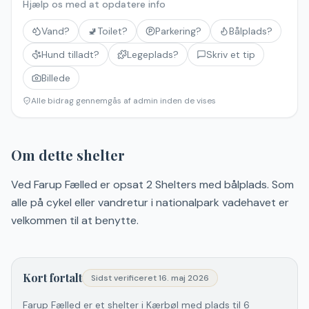
Hjælp os med at opdatere info
Vand?
🚽
Toilet?
Parkering?
Bålplads?
Hund tilladt?
Legeplads?
Skriv et tip
Billede
Alle bidrag gennemgås af admin inden de vises
Om dette shelter
Ved Farup Fælled er opsat 2 Shelters med bålplads. Som
alle på cykel eller vandretur i nationalpark vadehavet er
velkommen til at benytte.
Kort fortalt
Sidst verificeret
16. maj 2026
Farup Fælled er et shelter i Kærbøl med plads til 6