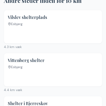
Andre steder inden for
10
km
4.4
(
27
)
Vilslev shelterplads
Esbjerg
4.3
km væk
Vittenberg shelter
Esbjerg
Ingen billeder
4.4
km væk
Shelter i Bjerreskov