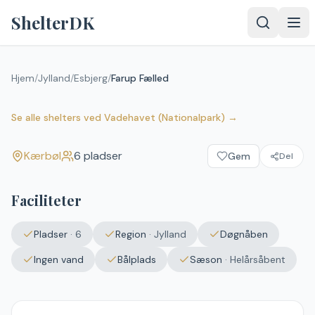
Spring til indhold
ShelterDK
Hjem
/
Jylland
/
Esbjerg
/
Farup Fælled
Farup Fælled
Kærbøl
Se alle shelters
ved
Vadehavet (Nationalpark)
→
Kærbøl
6
pladser
Gem
Del
Faciliteter
Pladser
·
6
Region
·
Jylland
Døgnåben
Ingen vand
Bålplads
Sæson
·
Helårsåbent