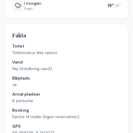
I morgen
19
°
14
°
Regn
Fakta
Toilet
Toiletstatus ikke oplyst
Vand
Nej (medbring vand)
Bålplads
Ja
Antal pladser
6 personer
Booking
Første til mølle (ingen reservation)
GPS
55.359238, 8.740077