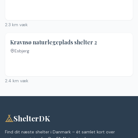
2.3
km væk
4.0
(
27
)
Kravnsø naturlegeplads shelter 2
Esbjerg
2.4
km væk
ShelterDK
Find dit næste shelter i Danmark – ét samlet kort over