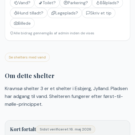
Vand?
🚽
Toilet?
Parkering?
Bålplads?
Hund tilladt?
Legeplads?
Skriv et tip
Billede
Alle bidrag gennemgås af admin inden de vises
Se shelters med vand
Om dette shelter
Kravnsø shelter 3 er et shelter i Esbjerg, Jylland. Pladsen
har adgang til vand. Shelteren fungerer efter først-til-
mølle-princippet.
Kort fortalt
Sidst verificeret
16. maj 2026