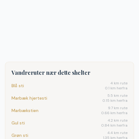
Vandreruter nær dette shelter
4
km rute
Blå sti
0.1 km herfra
5.5
km rute
Marbæk hjertesti
0.15 km herfra
9.7
km rute
Marbækstien
0.66 km herfra
4.2
km rute
Gul sti
0.84 km herfra
4.4
km rute
Grøn sti
1.35 km herfra