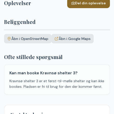
Oplevelser
Del din oplevelse
Beliggenhed
Leaflet
|
©
OpenStreetMap
+
Åbn i OpenStreetMap
Åbn i Google Maps
−
Ofte stillede spørgsmål
Kan man booke Kravnsø shelter 3?
Kravnsø shelter 3 er et først-til-mølle shelter og kan ikke
bookes. Pladsen er fri til brug for den der kommer først.