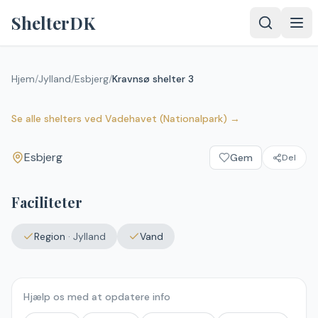
Spring til indhold
ShelterDK
Hjem
/
Jylland
/
Esbjerg
/
Kravnsø shelter 3
Kravnsø shelter 3
Esbjerg
Se alle shelters
ved
Vadehavet (Nationalpark)
→
Esbjerg
Gem
Del
Faciliteter
Region
·
Jylland
Vand
Hjælp os med at opdatere info