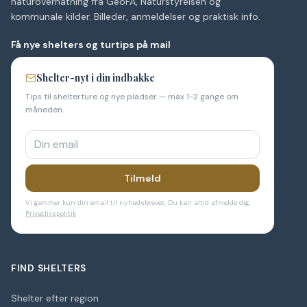
naturovernatning fra GeoFA, Naturstyrelsen og
kommunale kilder. Billeder, anmeldelser og praktisk info.
Få nye shelters og turtips på mail
Shelter-nyt i din indbakke
Tips til shelterture og nye pladser — max 1-2 gange om
måneden.
Tilmeld
Vi gemmer kun din email til nyhedsbrevet. Du kan altid afmelde dig.
Privatlivspolitik
FIND SHELTERS
Shelter efter region