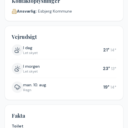
Kontaktoplysninger
Ansvarlig:
Esbjerg Kommune
Vejrudsigt
I dag
21
°
14
°
Let skyet
I morgen
23
°
13
°
Let skyet
man. 10. aug.
19
°
14
°
Regn
Fakta
Toilet