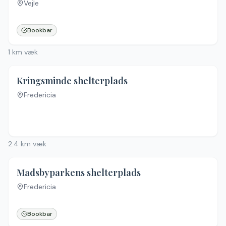
Vejle
Bookbar
1
km væk
Kringsminde shelterplads
Fredericia
2.4
km væk
3.4
(
8
)
Madsbyparkens shelterplads
Fredericia
Bookbar