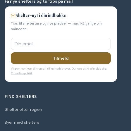
Få nye shelters og turtips på mail
Shelter-nyt i din indbakke
Tips til shelterture og nye pladser — max 1-2 gange om
måneden.
Tilmeld
Vi gemmer kun din email til nyhedsbrevet. Du kan altid afmelde dig.
Privatlivspolitik
FIND SHELTERS
Shelter efter region
Byer med shelters