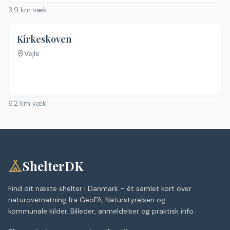
3.9
km væk
Kirkeskoven
Vejle
6.2
km væk
ShelterDK
Find dit næste shelter i Danmark – ét samlet kort over
naturovernatning fra GeoFA, Naturstyrelsen og
kommunale kilder. Billeder, anmeldelser og praktisk info.