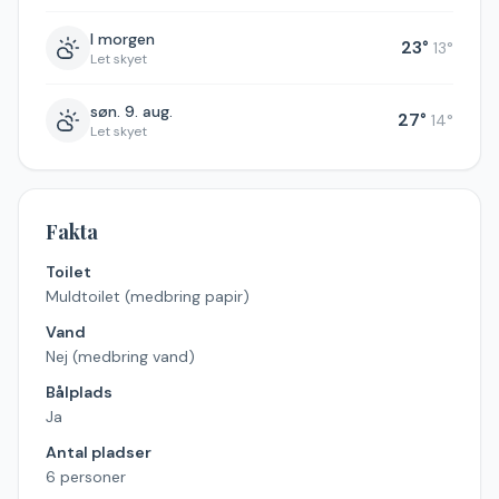
I morgen
23
°
13
°
Let skyet
søn. 9. aug.
27
°
14
°
Let skyet
Fakta
Toilet
Muldtoilet (medbring papir)
Vand
Nej (medbring vand)
Bålplads
Ja
Antal pladser
6 personer