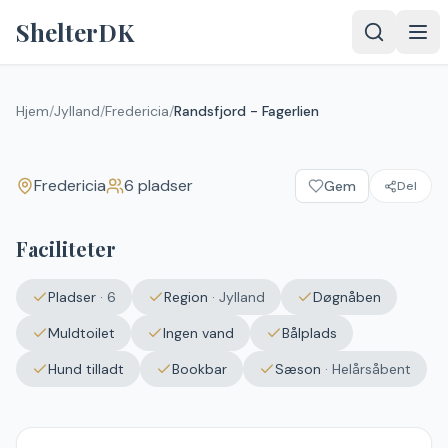
Spring til indhold
ShelterDK
Randsfjord - Fagerlien
Hjem
/
Jylland
/
Fredericia
/
Randsfjord - Fagerlien
Fredericia
Fredericia
6
pladser
Gem
Del
Faciliteter
Pladser
·
6
Region
·
Jylland
Døgnåben
Muldtoilet
Ingen vand
Bålplads
Hund tilladt
Bookbar
Sæson
·
Helårsåbent