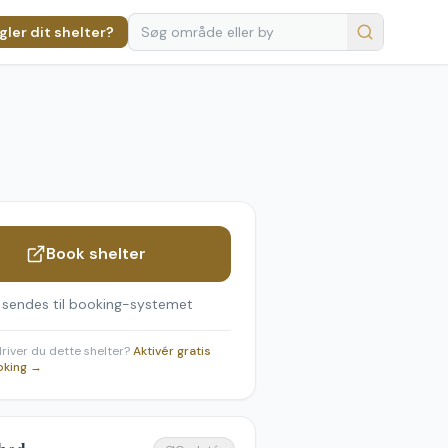
ler dit shelter?
Book shelter
 sendes til booking-systemet
 driver du dette shelter?
Aktivér gratis
oking →