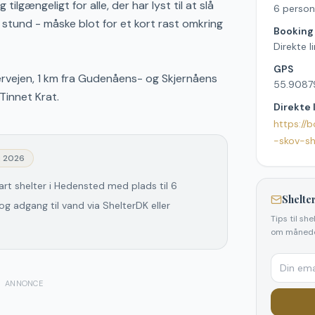
ilgængeligt for alle, der har lyst til at slå
6 person
e stund - måske blot for et kort rast omkring
Booking
Direkte l
GPS
ærvejen, 1 km fra Gudenåens- og Skjernåens
55.9087
Tinnet Krat.
Direkte 
https://
-skov-sh
j 2026
rt shelter i Hedensted med plads til 6
Shelter
g adgang til vand via ShelterDK eller
Tips til sh
om månede
ANNONCE