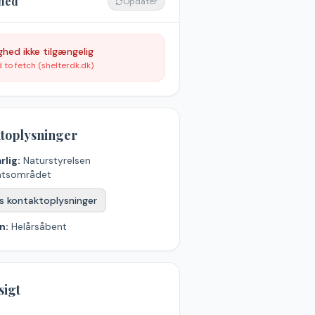
hed
Opdatér
ghed ikke tilgængelig
d to fetch (shelterdk.dk)
toplysninger
rlig:
Naturstyrelsen
ntsområdet
s kontaktoplysninger
n:
Helårsåbent
sigt