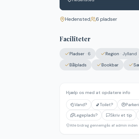
Hedensted
6
pladser
Faciliteter
Pladser
·
6
Region
·
Jylland
Bålplads
Bookbar
S
Hjælp os med at opdatere info
Vand?
🚽
Toilet?
Parker
Legeplads?
Skriv et tip
Alle bidrag gennemgås af admin inden 