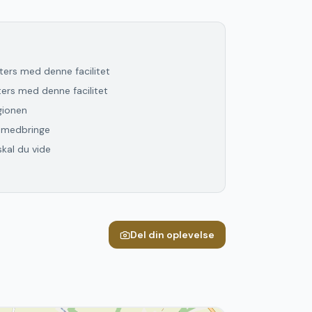
lters med denne facilitet
lters med denne facilitet
gionen
l medbringe
skal du vide
Del din oplevelse