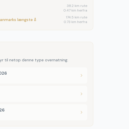
38.2
km rute
0.47 km herfra
174.5
km rute
Danmarks længste å
0.73 km herfra
yr til netop denne type overnatning.
2026
026