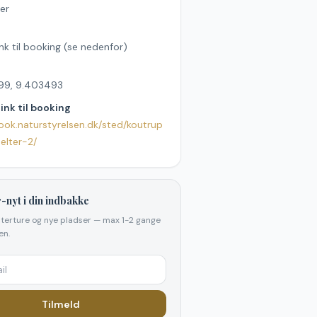
er
ink til booking (se nedenfor)
99, 9.403493
link til booking
book.naturstyrelsen.dk/sted/koutrup
elter-2/
-nyt i din indbakke
elterture og nye pladser — max 1-2 gange
n.
Tilmeld