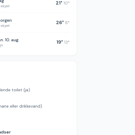
dag
21
°
10
°
 skyet
morgen
26
°
8
°
 skyet
n. 10. aug.
19
°
13
°
gn
ende toilet (ja)
hane eller drikkevand)
s
adser