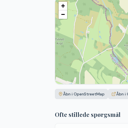
+
−
Åbn i OpenStreetMap
Åbn i
Ofte stillede spørgsmål