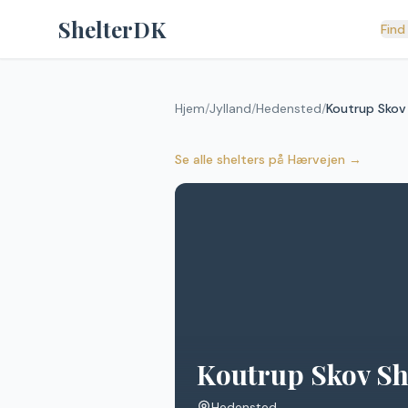
Spring til indhold
ShelterDK
Find
Hjem
/
Jylland
/
Hedensted
/
Koutrup Skov 
Se alle shelters
på
Hærvejen
→
Koutrup Skov Sh
Hedensted