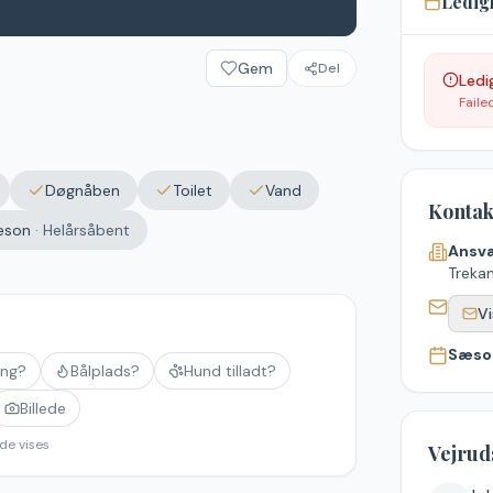
Ledig
Gem
Del
Ledi
Faile
Døgnåben
Toilet
Vand
Kontak
æson
·
Helårsåbent
Ansva
Treka
Vi
Sæso
ing?
Bålplads?
Hund tilladt?
Billede
de vises
Vejrud