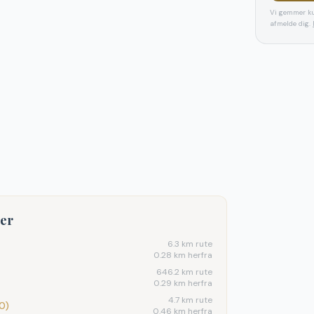
Vi gemmer ku
afmelde dig.
ter
6.3
km rute
0.28 km herfra
646.2
km rute
0.29 km herfra
4.7
km rute
0)
0.46 km herfra