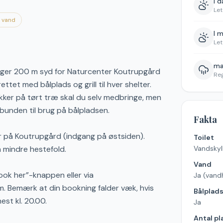
I 
Let
d vand
I 
Let
ma
igger 200 m syd for Naturcenter Koutrupgård
Re
ttet med bålplads og grill til hver shelter.
ikker på tørt træ skal du selv medbringe, men
ovbunden til brug på bålpladsen.
Fakta
ter på Koutrupgård (indgang på østsiden).
Toilet
n mindre hestefold.
Vandskyll
Vand
ook her”-knappen eller via
Ja (vand
. Bemærk at din bookning falder væk, hvis
Bålplad
est kl. 20.00.
Ja
Antal pl