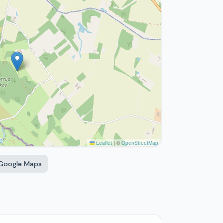
Leaflet
|
©
OpenStreetMap
 Google Maps