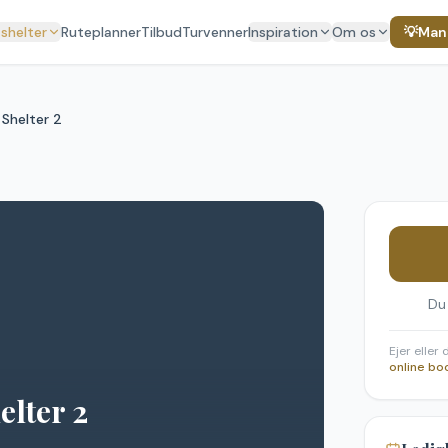
 shelter
Ruteplanner
Tilbud
Turvenner
Inspiration
Om os
💡
Mang
Shelter 2
Du
Ejer eller
online bo
elter 2