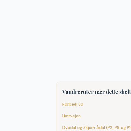
Vandreruter nær dette shel
Rørbæk Sø
Hærvejen
Dybdal og Skjern Ådal (P2, P9 og P1