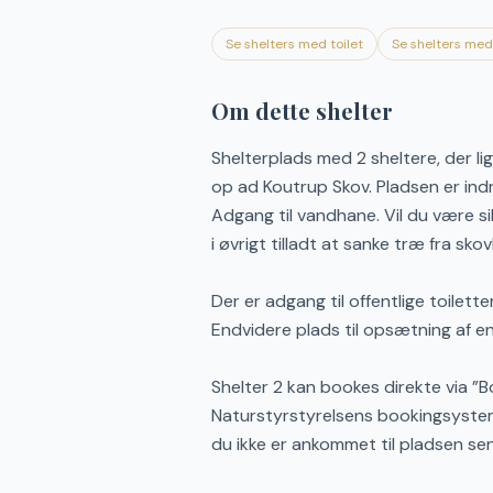
Se shelters med toilet
Se shelters me
Om dette shelter
Shelterplads med 2 sheltere, der l
op ad Koutrup Skov. Pladsen er indre
Adgang til vandhane. Vil du være s
i øvrigt tilladt at sanke træ fra sk
Der er adgang til offentlige toilet
Endvidere plads til opsætning af e
Shelter 2 kan bookes direkte via ”B
Naturstyrstyrelsens bookingsystem
du ikke er ankommet til pladsen sen