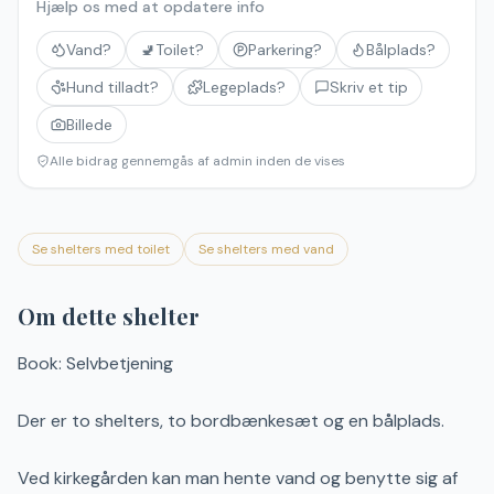
Hjælp os med at opdatere info
Vand?
🚽
Toilet?
Parkering?
Bålplads?
Hund tilladt?
Legeplads?
Skriv et tip
Billede
Alle bidrag gennemgås af admin inden de vises
Se shelters med toilet
Se shelters med vand
Om dette shelter
Book: Selvbetjening
Der er to shelters, to bordbænkesæt og en bålplads.
Ved kirkegården kan man hente vand og benytte sig af