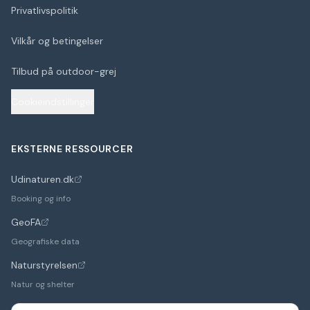
Privatlivspolitik
Vilkår og betingelser
Tilbud på outdoor-grej
Cookieindstillinger
EKSTERNE RESSOURCER
Udinaturen.dk
(åbner i nyt faneblad)
Booking og info
GeoFA
(åbner i nyt faneblad)
Geografiske data
Naturstyrelsen
(åbner i nyt faneblad)
Natur og shelter