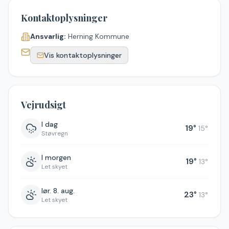
Kontaktoplysninger
Ansvarlig:
Herning Kommune
Vis kontaktoplysninger
Vejrudsigt
I dag
19
°
15
°
Støvregn
I morgen
19
°
13
°
Let skyet
lør. 8. aug.
23
°
13
°
Let skyet