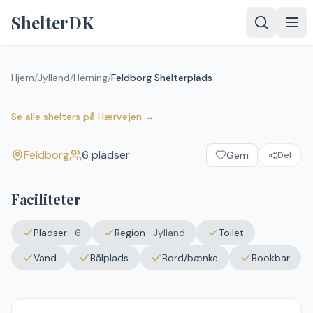
Spring til indhold
ShelterDK
Hjem
/
Jylland
/
Herning
/
Feldborg Shelterplads
Feldborg Shelterplads
Feldborg
Se alle shelters
på
Hærvejen
→
Feldborg
6
pladser
Gem
Del
Faciliteter
Pladser
·
6
Region
·
Jylland
Toilet
Vand
Bålplads
Bord/bænke
Bookbar