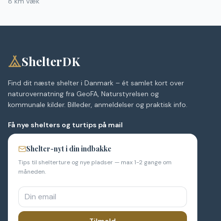
8
km væk
ShelterDK
Find dit næste shelter i Danmark – ét samlet kort over
naturovernatning fra GeoFA, Naturstyrelsen og
kommunale kilder. Billeder, anmeldelser og praktisk info.
Få nye shelters og turtips på mail
Shelter-nyt i din indbakke
Tips til shelterture og nye pladser — max 1-2 gange om
måneden.