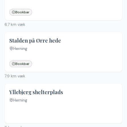
Bookbar
6.7
km væk
Stalden på Ørre hede
Herning
Bookbar
7.9
km væk
Yllebjerg shelterplads
Herning