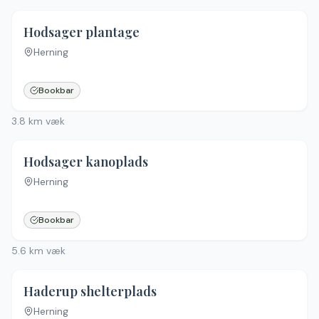
4.7
(
6
)
Hodsager plantage
Herning
Bookbar
3.8
km væk
Hodsager kanoplads
Herning
Bookbar
5.6
km væk
Haderup shelterplads
Herning