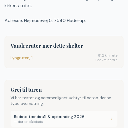
kirkens toilet.
Adresse: Højmosevej 5, 7540 Haderup.
Vandreruter nær dette shelter
81.2
km rute
Lyngruten, 1
1.22 km herfra
Grej til turen
Vi har testet og sammenlignet udstyr til netop denne
type overnatning.
Bedste tændstål & optænding 2026
—
der er bålplads