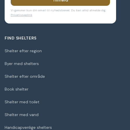
Tilmeld
Vi gemmer kun din email til nyhedsbrevet. Du kan altid afmelde dig.
Privatlivspolitik
FIND SHELTERS
Shelter efter region
Byer med shelters
Shelter efter område
Book shelter
Shelter med toilet
Shelter med vand
Handicapvenlige shelters