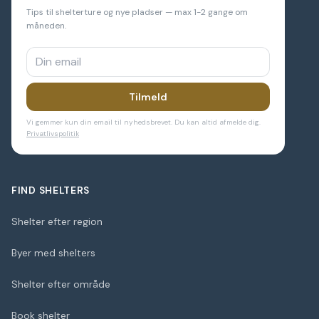
Tips til shelterture og nye pladser — max 1-2 gange om
måneden.
Tilmeld
Vi gemmer kun din email til nyhedsbrevet. Du kan altid afmelde dig.
Privatlivspolitik
FIND SHELTERS
Shelter efter region
Byer med shelters
Shelter efter område
Book shelter