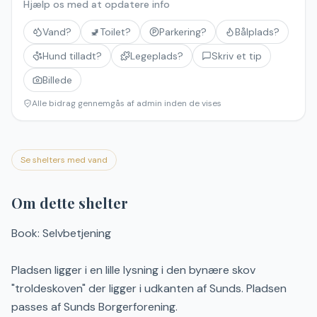
Hjælp os med at opdatere info
Vand?
🚽
Toilet?
Parkering?
Bålplads?
Hund tilladt?
Legeplads?
Skriv et tip
Billede
Alle bidrag gennemgås af admin inden de vises
Se shelters med vand
Om dette shelter
Book: Selvbetjening
Pladsen ligger i en lille lysning i den bynære skov
"troldeskoven" der ligger i udkanten af Sunds. Pladsen
passes af Sunds Borgerforening.