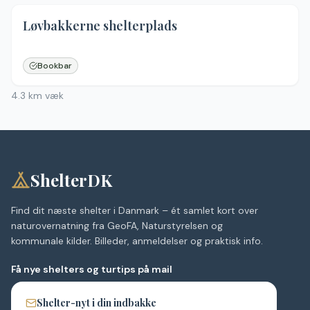
Løvbakkerne shelterplads
Ingen billeder
Bookbar
4.3
km væk
ShelterDK
Find dit næste shelter i Danmark – ét samlet kort over
naturovernatning fra GeoFA, Naturstyrelsen og
kommunale kilder. Billeder, anmeldelser og praktisk info.
Få nye shelters og turtips på mail
Shelter-nyt i din indbakke