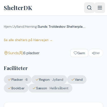
Spring til indhold
ShelterDK
Hjem
/
Jylland
/
Herning
/
Sunds Troldeskov Shelterplads
Sunds Troldeskov Shelterplads
Sunds
Se alle shelters
på
Hærvejen
→
Sunds
6
pladser
Gem
Del
Faciliteter
Pladser
·
6
Region
·
Jylland
Vand
Bookbar
Sæson
·
Helårsåbent