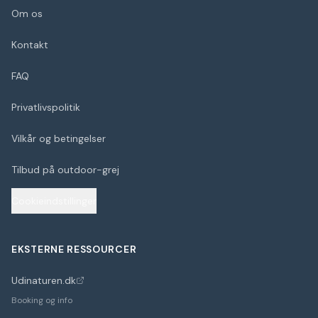
Om os
Kontakt
FAQ
Privatlivspolitik
Vilkår og betingelser
Tilbud på outdoor-grej
Cookieindstillinger
EKSTERNE RESSOURCER
Udinaturen.dk
(åbner i nyt faneblad)
Booking og info