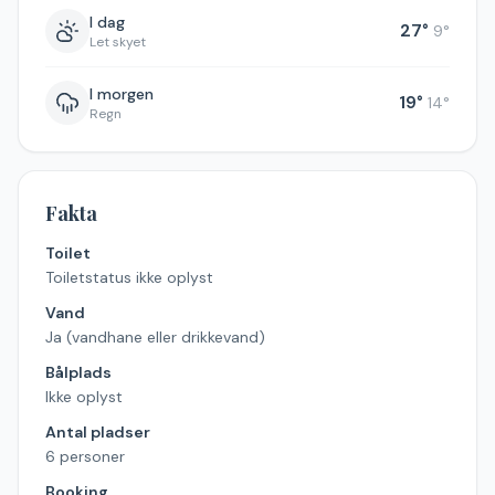
I dag
27
°
9
°
Let skyet
I morgen
19
°
14
°
Regn
Fakta
Toilet
Toiletstatus ikke oplyst
Vand
Ja (vandhane eller drikkevand)
Bålplads
Ikke oplyst
Antal pladser
6 personer
Booking