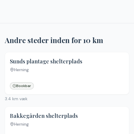
Andre steder inden for
10
km
4.0
(
1
)
Sunds plantage shelterplads
Herning
Bookbar
3.4
km væk
Bakkegården shelterplads
Herning