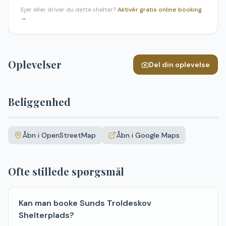
Ejer eller driver du dette shelter?
Aktivér gratis online booking
→
Oplevelser
Del din oplevelse
Beliggenhed
Leaflet
|
©
OpenStreetMap
+
Åbn i OpenStreetMap
Åbn i Google Maps
−
Ofte stillede spørgsmål
Kan man booke Sunds Troldeskov
Shelterplads?