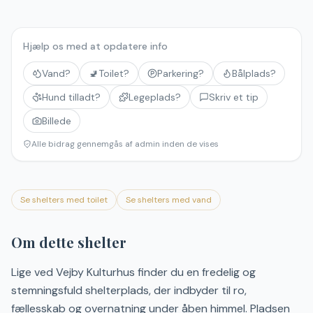
Hjælp os med at opdatere info
Vand?
🚽
Toilet?
Parkering?
Bålplads?
Hund tilladt?
Legeplads?
Skriv et tip
Billede
Alle bidrag gennemgås af admin inden de vises
Se shelters med toilet
Se shelters med vand
Om dette shelter
Lige ved Vejby Kulturhus finder du en fredelig og
stemningsfuld shelterplads, der indbyder til ro,
fællesskab og overnatning under åben himmel. Pladsen