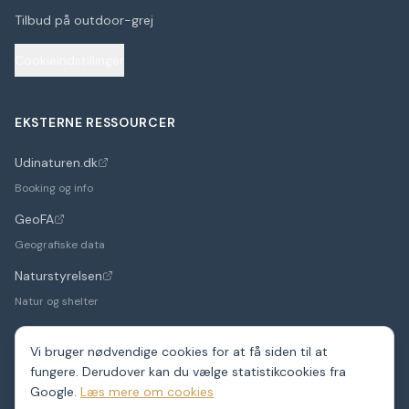
Tilbud på outdoor-grej
Cookieindstillinger
EKSTERNE RESSOURCER
Udinaturen.dk
(åbner i nyt faneblad)
Booking og info
GeoFA
(åbner i nyt faneblad)
Geografiske data
Naturstyrelsen
(åbner i nyt faneblad)
Natur og shelter
Vi bruger nødvendige cookies for at få siden til at
fungere. Derudover kan du vælge statistikcookies fra
©
2026
Google.
ShelterDK. Et hobbyprojekt – data fra GeoFA og andre
Læs mere om cookies