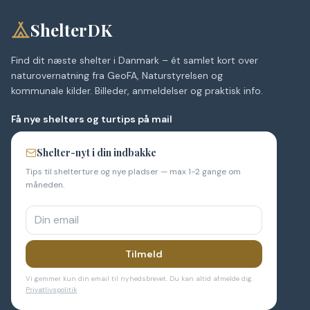
ShelterDK
Find dit næste shelter i Danmark – ét samlet kort over
naturovernatning fra GeoFA, Naturstyrelsen og
kommunale kilder. Billeder, anmeldelser og praktisk info.
Få nye shelters og turtips på mail
Shelter-nyt i din indbakke
Tips til shelterture og nye pladser — max 1-2 gange om
måneden.
Tilmeld
Vi gemmer kun din email til nyhedsbrevet. Du kan altid afmelde dig.
Privatlivspolitik