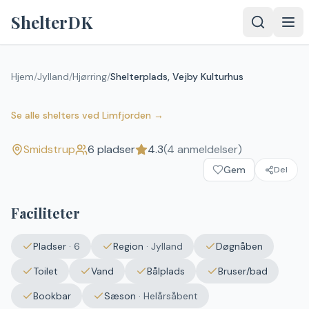
Spring til indhold
ShelterDK
Hjem
/
Jylland
/
Hjørring
/
Shelterplads, Vejby Kulturhus
Shelterplads, Vejby Kulturhus
4.3
(
4
anmeldelser)
Smidstrup
Se alle shelters
ved
Limfjorden
→
Smidstrup
6
pladser
4.3
(
4
anmeldelser)
Gem
Del
Faciliteter
Pladser
·
6
Region
·
Jylland
Døgnåben
Toilet
Vand
Bålplads
Bruser/bad
Bookbar
Sæson
·
Helårsåbent