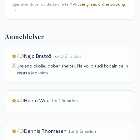
Ejer eller driver du dette shelter?
Aktivér gratis online booking
→
Anmeldelser
4.0
Nejc Bratož
·
for 0 år siden
Urejeno okolje, dober shelter. Na voljo tudi kopalnica in
zaprta jedilnica
4.0
Heino Wild
·
for 1 år siden
4.0
Dennis Thomasen
·
for 2 år siden