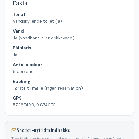
Fakta
Toilet
Vandskyllende toilet (ja)
Vand
Ja (vandhane eller drikkevand)
Bålplads
Ja
Antal pladser
6 personer
Booking
Første til mølle (ingen reservation)
GPS
57.387489, 9.874676
Shelter-nyt i din indbakke
Tips til shelterture og nye pladser — max 1-2 gange om måneden.