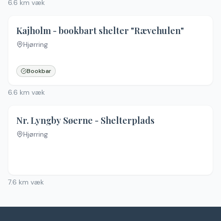
6.6
km væk
4.3
(
21
)
Kajholm - bookbart shelter "Rævehulen"
Hjørring
Bookbar
6.6
km væk
4.7
(
11
)
Nr. Lyngby Søerne - Shelterplads
Hjørring
7.6
km væk