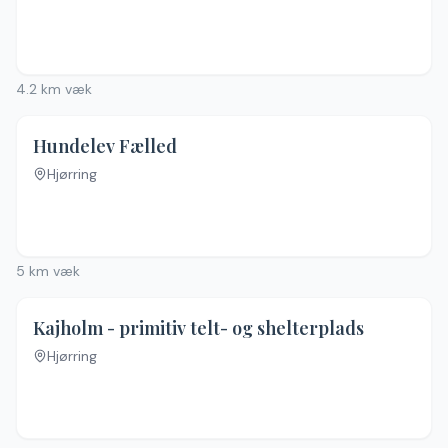
4.2
km væk
Hundelev Fælled
Hjørring
Ingen billeder
5
km væk
4.3
(
21
)
Kajholm - primitiv telt- og shelterplads
Hjørring