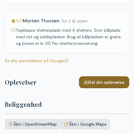
5.0
Morten Thorsen
·
for 2 år siden
Topklasse shelterplads med 4 shelters. Stor bålplads
med rist og siddepladser. Brug af bålpladsen er gratis
og prisen er kr 50 Per shelter/overnatning.
Se alle anmeldelser på Google
Oplevelser
Del din oplevelse
Beliggenhed
Leaflet
|
©
OpenStreetMap
+
Åbn i OpenStreetMap
Åbn i Google Maps
−