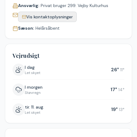
Ansvarlig:
Privat bruger 299: Vejby Kulturhus
Vis kontaktoplysninger
Sæson:
Helårsåbent
Vejrudsigt
I dag
26
°
11
°
Let skyet
I morgen
17
°
14
°
Støvregn
tir. 11. aug.
19
°
13
°
Let skyet