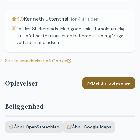
4.0
Kenneth Uttenthal
·
for 4 år siden
Lækker Shelterplads. Med gode toilet forhold rimelig
tæt på. Eneste minus er en befærdet sti der går lige
ved siden af pladsen.
Se alle anmeldelser på Google
Oplevelser
Del din oplevelse
Beliggenhed
Leaflet
|
©
OpenStreetMap
+
Åbn i OpenStreetMap
Åbn i Google Maps
−