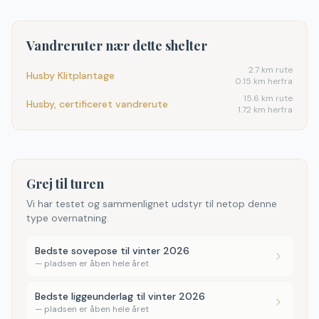
Vandreruter nær dette shelter
2.7
km rute
Husby Klitplantage
0.15 km herfra
15.6
km rute
Husby, certificeret vandrerute
1.72 km herfra
Grej til turen
Vi har testet og sammenlignet udstyr til netop denne
type overnatning.
Bedste sovepose til vinter 2026
—
pladsen er åben hele året
Bedste liggeunderlag til vinter 2026
—
pladsen er åben hele året