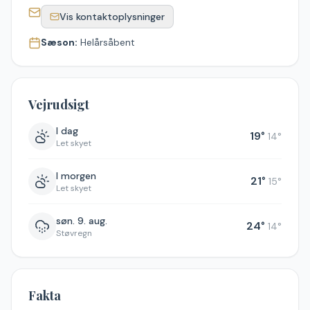
Vis kontaktoplysninger
Sæson:
Helårsåbent
Vejrudsigt
I dag
19
°
14
°
Let skyet
I morgen
21
°
15
°
Let skyet
søn. 9. aug.
24
°
14
°
Støvregn
Fakta