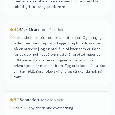
nærheden, samt lille museum ved mini sø med lille
robåd, grill, skovlegeplads m.m.
4.0
Max Grøn
·
for 2 år siden
4 fine shelters, bålsted foran det en par. Og et rigtigt
toilet med vand og papir. Ligger dog forholdsvis tæt
på en støre vej, og en stal fuld af køer som er glade
for at sige muh (også om natten) Toilettet ligger ca
300 meter fra shelters og ligner til forveksling et
privat hjem når man når frem. Tog et billede så du ikke
er i tvivl 😁🙏 Bare følge skiltene og så skal du nok nå
frem
5.0
Sebastian
·
for 2 år siden
Tak til Husby for denne overnatning