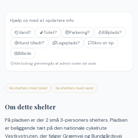
Hjælp os med at opdatere info
Vand?
🚽
Toilet?
Parkering?
Bålplads?
Hund tilladt?
Legeplads?
Skriv et tip
Billede
Alle bidrag gennemgås af admin inden de vises
Se shelters med toilet
Se shelters med vand
Om dette shelter
På pladsen er der 2 små 3-personers shelters. Pladsen
er beliggende tæt på den nationale cykelrute
Vestkystruten, der følger Græmvej og Bundgårdsvej