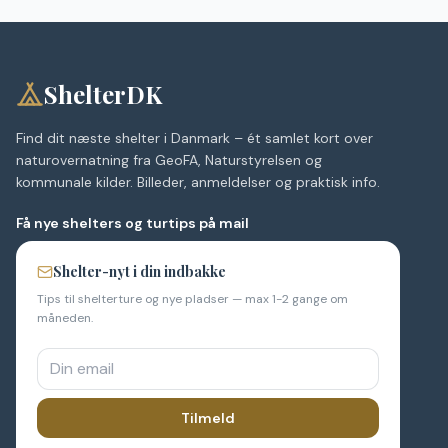
ShelterDK
Find dit næste shelter i Danmark – ét samlet kort over
naturovernatning fra GeoFA, Naturstyrelsen og
kommunale kilder. Billeder, anmeldelser og praktisk info.
Få nye shelters og turtips på mail
Shelter-nyt i din indbakke
Tips til shelterture og nye pladser — max 1-2 gange om
måneden.
Tilmeld