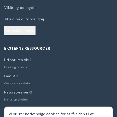
Vilkår og betingelser
Tilbud på outdoor-grej
Cookieindstillinger
EKSTERNE RESSOURCER
Udinaturen.dk
(åbner i nyt faneblad)
Booking og info
GeoFA
(åbner i nyt faneblad)
Geografiske data
Naturstyrelsen
(åbner i nyt faneblad)
Natur og shelter
Vi bruger nødvendige cookies for at få siden til at