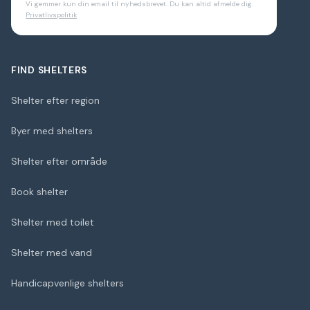
Vi gemmer kun din email til nyhedsbrevet. Du kan altid afmelde dig.
Privatlivspolitik
FIND SHELTERS
Shelter efter region
Byer med shelters
Shelter efter område
Book shelter
Shelter med toilet
Shelter med vand
Handicapvenlige shelters