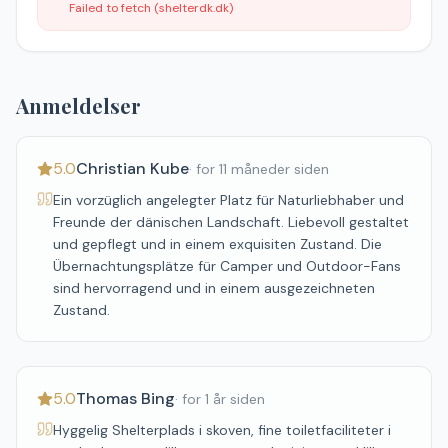
Failed to fetch (shelterdk.dk)
Anmeldelser
5.0
Christian Kube
·
for 11 måneder siden
Ein vorzüglich angelegter Platz für Naturliebhaber und
Freunde der dänischen Landschaft. Liebevoll gestaltet
und gepflegt und in einem exquisiten Zustand. Die
Übernachtungsplätze für Camper und Outdoor-Fans
sind hervorragend und in einem ausgezeichneten
Zustand.
5.0
Thomas Bing
·
for 1 år siden
Hyggelig Shelterplads i skoven, fine toiletfaciliteter i