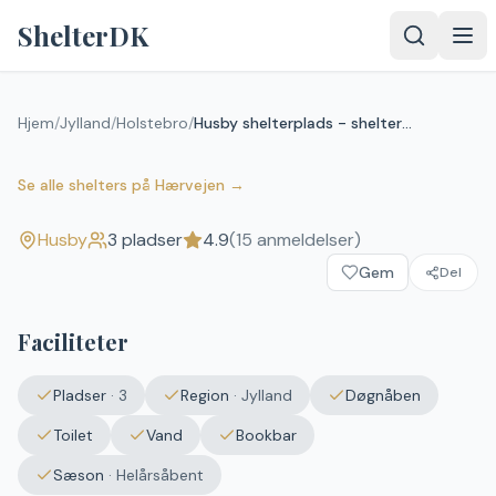
Spring til indhold
ShelterDK
Hjem
/
Jylland
/
Holstebro
/
Husby shelterplads - shelter 4
Husby shelterplads - shelter 4
4.9
(
15
anmeldelser)
Husby
Se alle shelters
på
Hærvejen
→
Husby
3
pladser
4.9
(
15
anmeldelser)
Gem
Del
Faciliteter
Pladser
·
3
Region
·
Jylland
Døgnåben
Toilet
Vand
Bookbar
Sæson
·
Helårsåbent