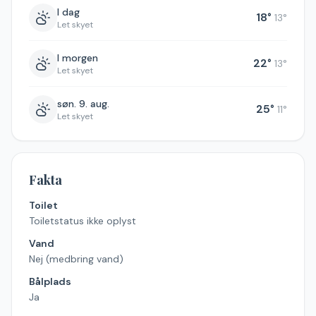
I dag
18
°
13
°
Let skyet
I morgen
22
°
13
°
Let skyet
søn. 9. aug.
25
°
11
°
Let skyet
Fakta
Toilet
Toiletstatus ikke oplyst
Vand
Nej (medbring vand)
Bålplads
Ja