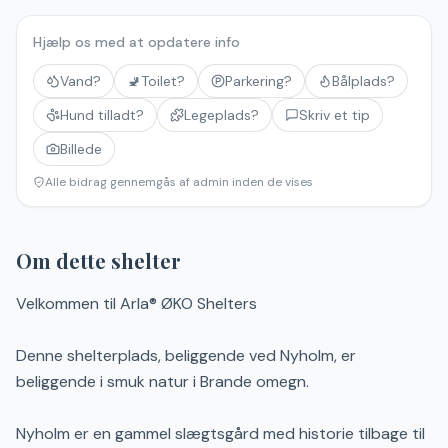
Hjælp os med at opdatere info
Vand?
🚽
Toilet?
Parkering?
Bålplads?
Hund tilladt?
Legeplads?
Skriv et tip
Billede
Alle bidrag gennemgås af admin inden de vises
Om dette shelter
Velkommen til Arla® ØKO Shelters
Denne shelterplads, beliggende ved Nyholm, er
beliggende i smuk natur i Brande omegn.
Nyholm er en gammel slægtsgård med historie tilbage til