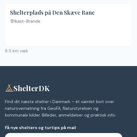
Shelterplads på Den Skæve Bane
Ikast-Brande
Ingen billeder
8.5
km væk
ShelterDK
Find dit næste shelter i Danmark – ét samlet kort over
naturovernatning fra GeoFA, Naturstyrelsen og
kommunale kilder. Billeder, anmeldelser og praktisk info.
Få nye shelters og turtips på mail