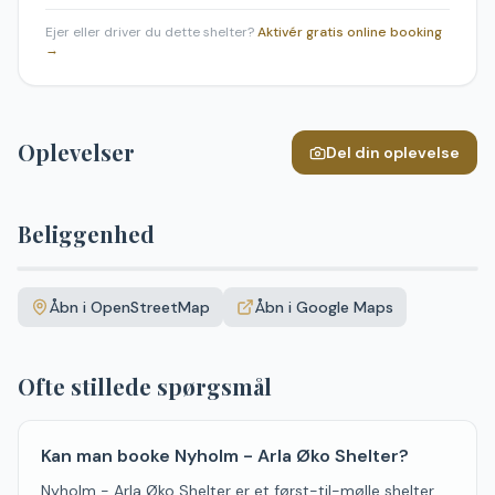
Ejer eller driver du dette shelter?
Aktivér gratis online booking
→
Oplevelser
Del din oplevelse
Beliggenhed
Leaflet
|
©
OpenStreetMap
+
Åbn i OpenStreetMap
Åbn i Google Maps
−
Ofte stillede spørgsmål
Kan man booke Nyholm - Arla Øko Shelter?
Nyholm - Arla Øko Shelter er et først-til-mølle shelter