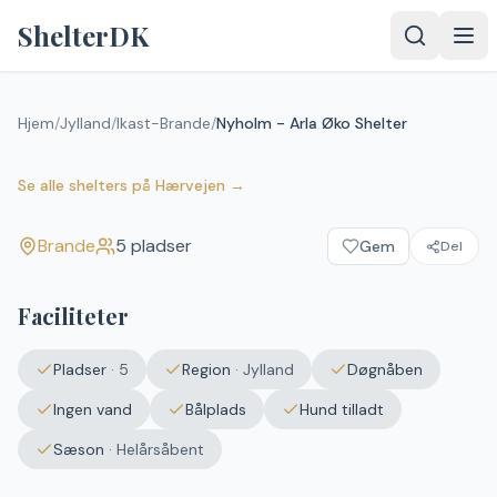
Spring til indhold
ShelterDK
Hjem
/
Jylland
/
Ikast-Brande
/
Nyholm - Arla Øko Shelter
Nyholm - Arla Øko Shelter
Brande
Se alle shelters
på
Hærvejen
→
Brande
5
pladser
Gem
Del
Faciliteter
Pladser
·
5
Region
·
Jylland
Døgnåben
Ingen vand
Bålplads
Hund tilladt
Sæson
·
Helårsåbent