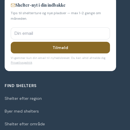
Shelter-nyt i din indbakke
Tips til shelterture og nye pladser — max 1-2 gange om
måneden.
Tilmeld
Vi gemmer kun din email til nyhedsbrevet. Du kan altid afmelde dig.
Privatlivspolitik
FIND SHELTERS
Shelter efter region
Byer med shelters
Shelter efter område