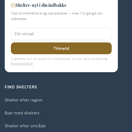
Shelter-nyt i din indbakke
Tips til shelterture og nye pladser — max 1-2 gange om
måneden.
Tilmeld
Vi gemmer kun din email til nyhedsbrevet. Du kan altid afmelde dig.
Privatlivspolitik
FIND SHELTERS
Shelter efter region
Byer med shelters
Shelter efter område