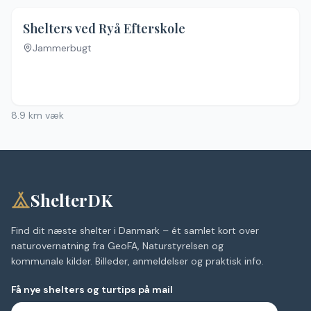
Shelters ved Ryå Efterskole
Jammerbugt
8.9
km væk
ShelterDK
Find dit næste shelter i Danmark – ét samlet kort over
naturovernatning fra GeoFA, Naturstyrelsen og
kommunale kilder. Billeder, anmeldelser og praktisk info.
Få nye shelters og turtips på mail