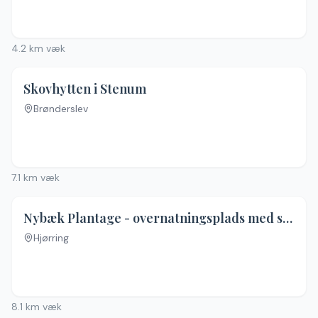
4.2
km væk
Skovhytten i Stenum
Brønderslev
7.1
km væk
Nybæk Plantage - overnatningsplads med sheltere
Hjørring
8.1
km væk