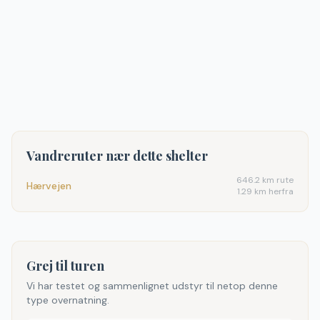
Vandreruter nær dette shelter
646.2
km rute
Hærvejen
1.29 km herfra
Grej til turen
Vi har testet og sammenlignet udstyr til netop denne
type overnatning.