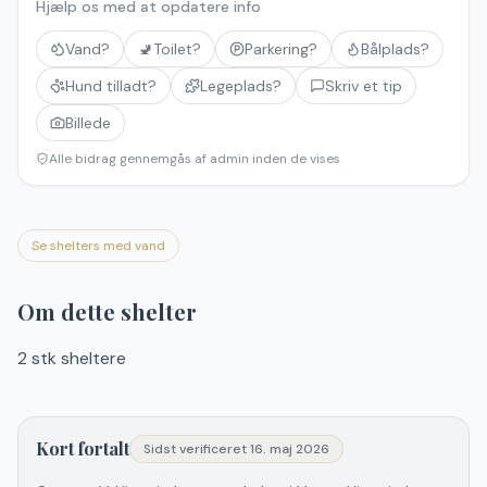
Hjælp os med at opdatere info
Vand?
🚽
Toilet?
Parkering?
Bålplads?
Hund tilladt?
Legeplads?
Skriv et tip
Billede
Alle bidrag gennemgås af admin inden de vises
Se shelters med vand
Om dette shelter
2 stk sheltere
Kort fortalt
Sidst verificeret
16. maj 2026