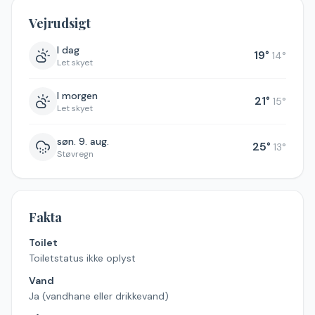
Vejrudsigt
I dag
19
°
14
°
Let skyet
I morgen
21
°
15
°
Let skyet
søn. 9. aug.
25
°
13
°
Støvregn
Fakta
Toilet
Toiletstatus ikke oplyst
Vand
Ja (vandhane eller drikkevand)