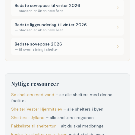
Bedste sovepose til vinter 2026
—
pladsen er åben hele året
Bedste liggeunderlag til vinter 2026
—
pladsen er åben hele året
Bedste sovepose 2026
—
til overnatning i shelter
Nyttige ressourcer
Se shelters med vand
– se alle shelters med denne
facilitet
Shelter
Vester Hjermitslev
– alle shelters i byen
Shelters
i
Jylland
– alle shelters
i
regionen
Pakkeliste til sheltertur
– alt du skal medbringe
Regler for shelter og teltning
– det skal du vide