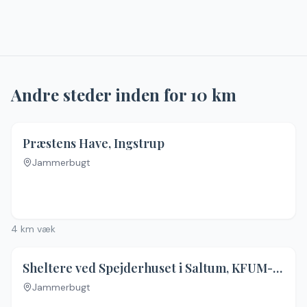
Andre steder inden for
10
km
Præstens Have, Ingstrup
Jammerbugt
4
km væk
Sheltere ved Spejderhuset i Saltum, KFUM-spejderne
Jammerbugt
Ingen billeder