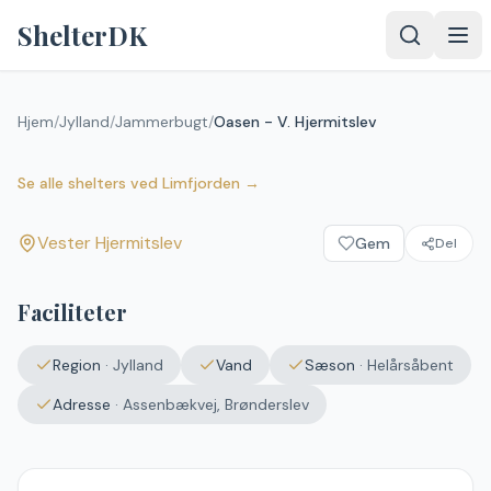
Spring til indhold
ShelterDK
Hjem
/
Jylland
/
Jammerbugt
/
Oasen - V. Hjermitslev
Oasen - V. Hjermitslev
Vester Hjermitslev
Se alle shelters
ved
Limfjorden
→
Vester Hjermitslev
Gem
Del
Upload et
billede – det
vises efter
Faciliteter
godkendelse.
Vælg
Region
·
Jylland
Vand
Sæson
·
Helårsåbent
billede
Ingen fil valgt
Adresse
·
Assenbækvej, Brønderslev
Send