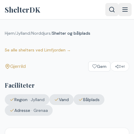
Spring til indhold
ShelterDK
Hjem
/
Jylland
/
Norddjurs
/
Shelter og bålplads
Shelter og bålplads
Gjerrild
Se alle shelters
ved
Limfjorden
→
Gjerrild
Gem
Del
Upload et
billede – det
vises efter
Faciliteter
godkendelse.
Vælg
Region
·
Jylland
Vand
Bålplads
billede
Ingen fil valgt
Adresse
·
Grenaa
Send