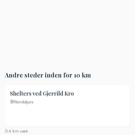
Andre steder inden for
10
km
4.0
(
1
)
Shelters ved Gjerrild Kro
Norddjurs
0.4
km væk