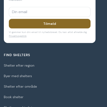
Tilmeld
Vi gemmer kun din email til nyhedsbrevet. Du kan altid afmelde dig.
Privatlivspolitik
FIND SHELTERS
Shelter efter region
Byer med shelters
Shelter efter område
Book shelter