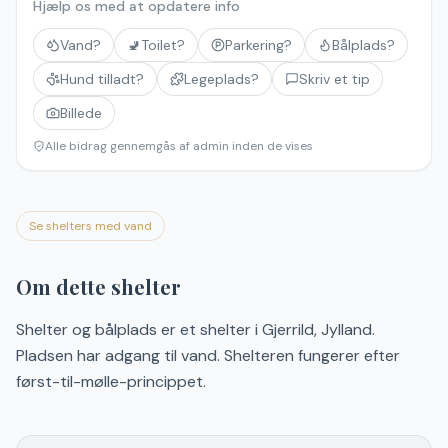
Hjælp os med at opdatere info
Vand?
🚽
Toilet?
Parkering?
Bålplads?
Hund tilladt?
Legeplads?
Skriv et tip
Billede
Alle bidrag gennemgås af admin inden de vises
Se shelters med vand
Om dette shelter
Shelter og bålplads er et shelter i Gjerrild, Jylland.
Pladsen har adgang til vand. Shelteren fungerer efter
først-til-mølle-princippet.