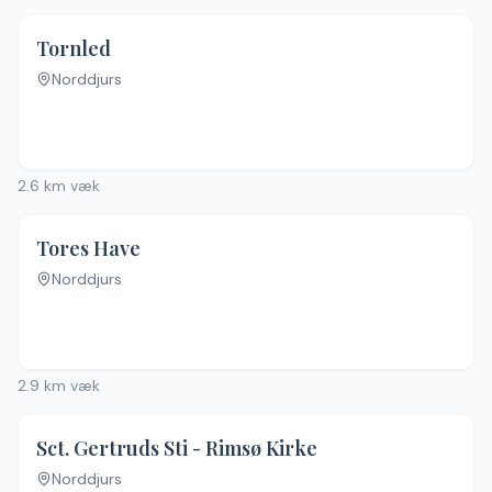
Tornled
Norddjurs
Ingen billeder
2.6
km væk
Tores Have
Norddjurs
2.9
km væk
Sct. Gertruds Sti - Rimsø Kirke
Norddjurs