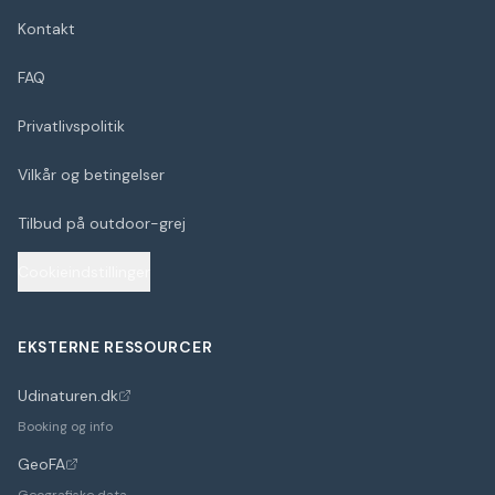
Kontakt
FAQ
Privatlivspolitik
Vilkår og betingelser
Tilbud på outdoor-grej
Cookieindstillinger
EKSTERNE RESSOURCER
Udinaturen.dk
(åbner i nyt faneblad)
Booking og info
GeoFA
(åbner i nyt faneblad)