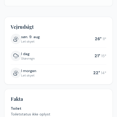
Vejrudsigt
søn. 9. aug.
26
°
11
°
Let skyet
I dag
21
°
15
°
Støvregn
I morgen
22
°
14
°
Let skyet
Fakta
Toilet
Toiletstatus ikke oplyst