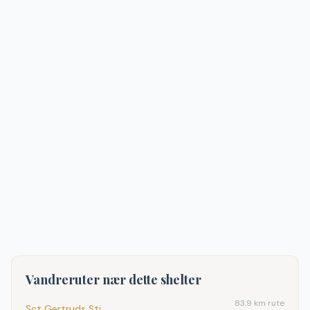
Vandreruter nær dette shelter
83.9
km rute
Sct Gertruds Sti