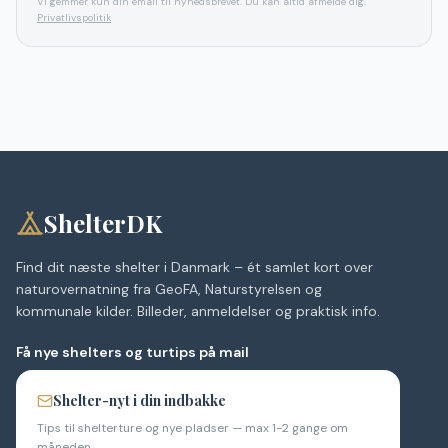
Vi gemmer kun din email til nyhedsbrevet. Du kan altid afmelde dig.
Privatlivspolitik
ShelterDK
Find dit næste shelter i Danmark – ét samlet kort over
naturovernatning fra GeoFA, Naturstyrelsen og
kommunale kilder. Billeder, anmeldelser og praktisk info.
Få nye shelters og turtips på mail
Shelter-nyt i din indbakke
Tips til shelterture og nye pladser — max 1-2 gange om
måneden.