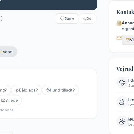
Kontak
r)
Gem
Del
Ansva
organi
Vi
Vand
Vejrud
I 
St
ing?
Bålplads?
Hund tilladt?
I 
Billede
Let
de vises
lør
Let