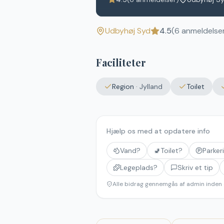
Udbyhøj Syd
4.5
(
6
anmeldelse
Faciliteter
Region
·
Jylland
Toilet
Hjælp os med at opdatere info
Vand?
🚽
Toilet?
Parker
Legeplads?
Skriv et tip
Alle bidrag gennemgås af admin inden 