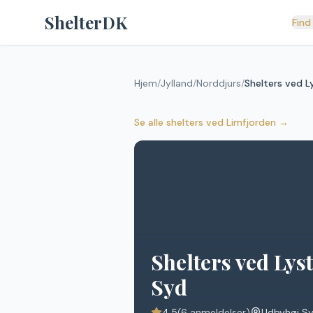
Spring til indhold
ShelterDK
Find
Hjem
/
Jylland
/
Norddjurs
/
Shelters ved 
Se alle shelters
ved
Limfjorden
→
Shelters ved Ly
Syd
4.5
(
6
anmeldelser)
Udbyhøj S