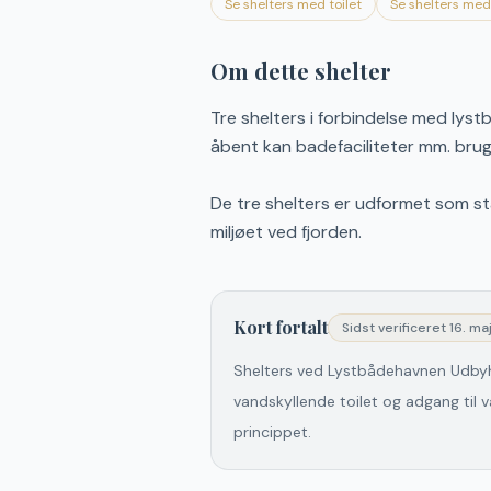
Se shelters med toilet
Se shelters me
Om dette shelter
Tre shelters i forbindelse med lys
åbent kan badefaciliteter mm. bruges
De tre shelters er udformet som st
miljøet ved fjorden.
Kort fortalt
Sidst verificeret
16. ma
Shelters ved Lystbådehavnen Udbyh
vandskyllende toilet og adgang til 
princippet.