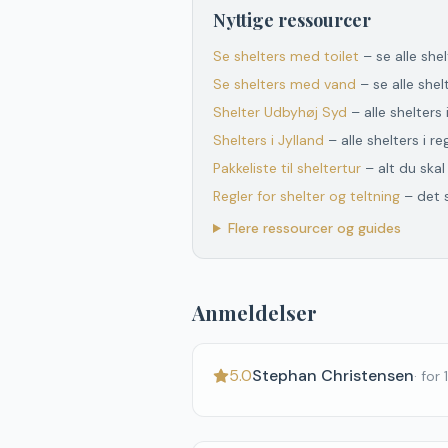
Nyttige ressourcer
Se shelters med toilet
– se alle she
Se shelters med vand
– se alle she
Shelter
Udbyhøj Syd
– alle shelters 
Shelters
i
Jylland
– alle shelters
i
re
Pakkeliste til sheltertur
– alt du ska
Regler for shelter og teltning
– det 
Flere ressourcer og guides
Anmeldelser
5.0
Stephan Christensen
·
for 