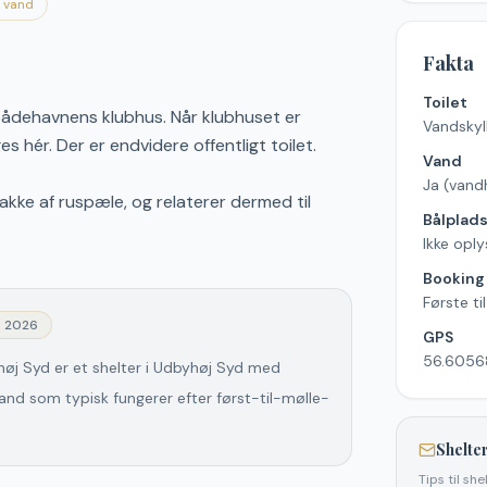
d vand
Fakta
Toilet
tbådehavnens klubhus. Når klubhuset er
Vandskyll
 hér. Der er endvidere offentligt toilet.
Vand
Ja (vand
akke af ruspæle, og relaterer dermed til
Bålplad
Ikke oply
Booking
Første ti
j 2026
GPS
56.6056
øj Syd er et shelter i Udbyhøj Syd med
vand som typisk fungerer efter først-til-mølle-
Shelter
Tips til sh