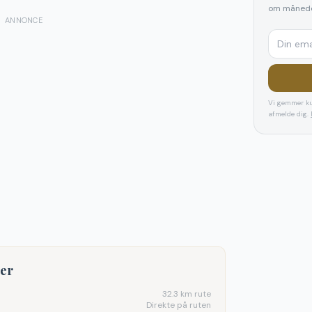
om månede
ANNONCE
Vi gemmer ku
afmelde dig.
ter
32.3
km rute
Direkte på ruten