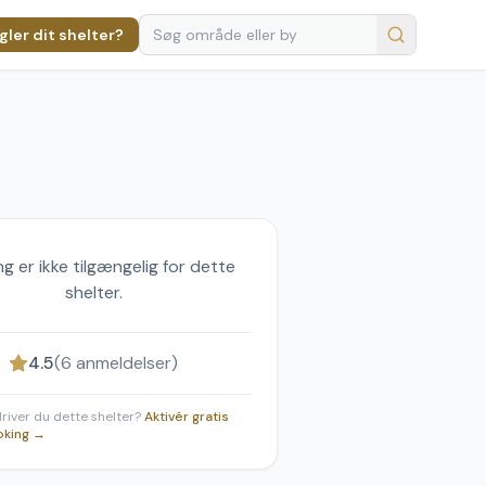
ler dit shelter?
g er ikke tilgængelig for dette
shelter.
4.5
(
6
anmeldelser)
 driver du dette shelter?
Aktivér gratis
oking →