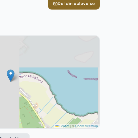
Del din oplevelse
Leaflet
|
©
OpenStreetMap