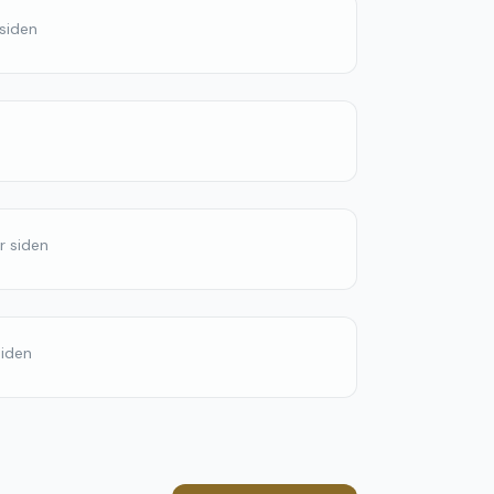
 siden
år siden
siden