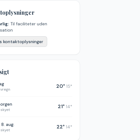
toplysninger
rlig:
Til faciliteter uden
sation
s kontaktoplysninger
sigt
dag
20
°
15
°
øvregn
morgen
21
°
14
°
 skyet
. 8. aug.
22
°
14
°
 skyet