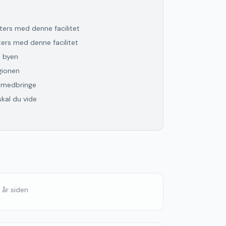
lters med denne facilitet
lters med denne facilitet
i byen
gionen
l medbringe
skal du vide
1 år siden