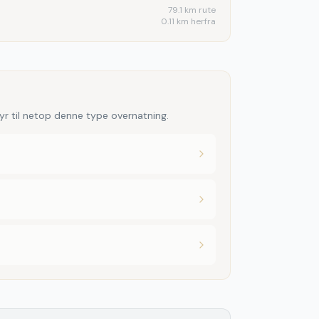
79.1
km rute
0.11 km herfra
yr til netop denne type overnatning.