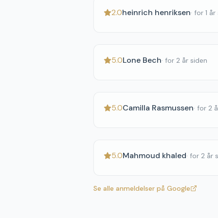
2.0
heinrich henriksen
·
for 1 år
5.0
Lone Bech
·
for 2 år siden
5.0
Camilla Rasmussen
·
for 2 
5.0
Mahmoud khaled
·
for 2 år 
Se alle anmeldelser på Google