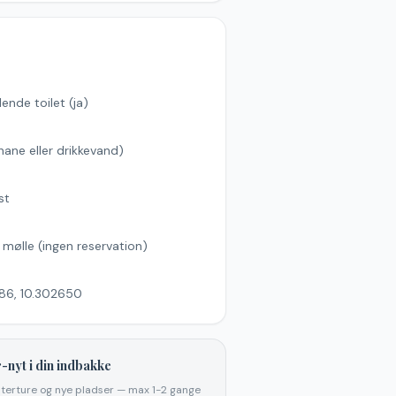
ende toilet (ja)
hane eller drikkevand)
s
st
l mølle (ingen reservation)
86, 10.302650
-nyt i din indbakke
elterture og nye pladser — max 1-2 gange