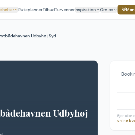
 shelter
Ruteplanner
Tilbud
Turvenner
Inspiration
Om os
💡
Mang
Lystbådehavnen Udbyhøj Syd
Bookin
stbådehavnen Udbyhøj
Ejer eller
online bo
yd