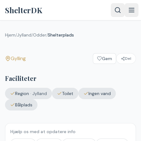
Spring til indhold
ShelterDK
Shelterplads
Hjem
/
Jylland
/
Odder
/
Shelterplads
Gylling
Gylling
Gem
Del
Upload et
billede – det
vises efter
Faciliteter
godkendelse.
Vælg
Region
·
Jylland
Toilet
Ingen vand
billede
Ingen fil valgt
Bålplads
Send
Hjælp os med at opdatere info