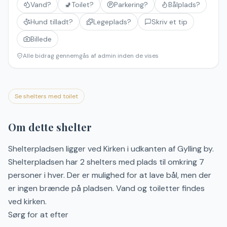
Vand?
🚽
Toilet?
Parkering?
Bålplads?
Hund tilladt?
Legeplads?
Skriv et tip
Billede
Alle bidrag gennemgås af admin inden de vises
Se shelters med toilet
Om dette shelter
Shelterpladsen ligger ved Kirken i udkanten af Gylling by.
Shelterpladsen har 2 shelters med plads til omkring 7
personer i hver. Der er mulighed for at lave bål, men der
er ingen brænde på pladsen. Vand og toiletter findes
ved kirken.
Sørg for at efter