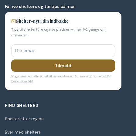
Få nye shelters og turtips på mail
Shelter-nyt i din indbakke
Tips til shelterture og nye pladser — max 1-2 gange om
måneden.
Tilmeld
Vi gemmer kun din email til nyhedsbrevet. Du kan altid afmelde dig.
Privatlivspolitik
FIND SHELTERS
Shelter efter region
Byer med shelters