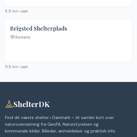
8.8
km væk
4.3
(
74
)
Brigsted Shelterplads
Horsens
9.8
km væk
ShelterDK
Find dit næste shelter i Danmark – ét samlet kort over
naturovernatning fra GeoFA, Naturstyrelsen og
kommunale kilder. Billeder, anmeldelser og praktisk info.