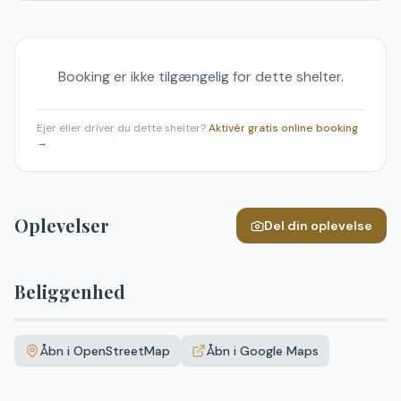
Booking er ikke tilgængelig for dette shelter.
Ejer eller driver du dette shelter?
Aktivér gratis online booking
→
Oplevelser
Del din oplevelse
Beliggenhed
Leaflet
|
©
OpenStreetMap
+
Åbn i OpenStreetMap
Åbn i Google Maps
−