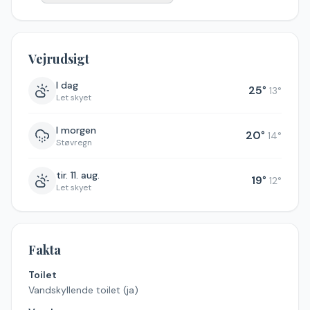
Vejrudsigt
I dag
25
°
13
°
Let skyet
I morgen
20
°
14
°
Støvregn
tir. 11. aug.
19
°
12
°
Let skyet
Fakta
Toilet
Vandskyllende toilet (ja)