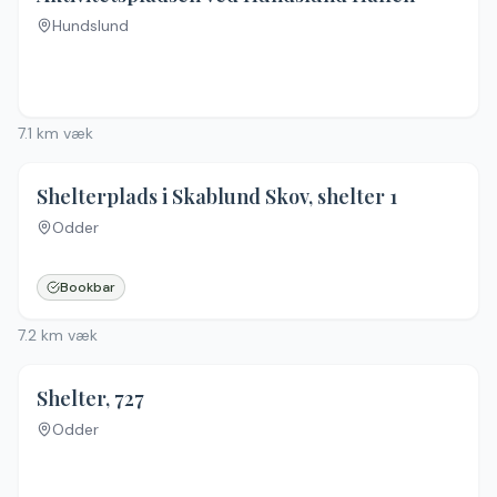
Hundslund
Ingen billeder
7.1
km væk
Shelterplads i Skablund Skov, shelter 1
Odder
Bookbar
7.2
km væk
Shelter, 727
Odder
Ingen billeder