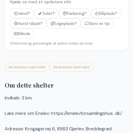
Hjælp os med at opdatere info
Vand?
🚽
Toilet?
Parkering?
Bålplads?
Hund tilladt?
Legeplads?
Skriv et tip
Billede
Alle bidrag gennemgås af admin inden de vises
Se shelters med toilet
Se shelters med vand
Om dette shelter
Indkøb: 3 km.
Læs mere om Enslev: https://enslevforsamlingshus. dk/
Adresse: Krogagervej 6, 8983 Gjerlev. Breddegrad: