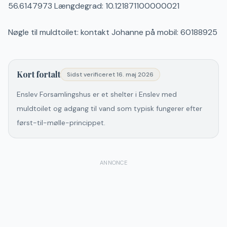
56.6147973 Længdegrad: 10.121871100000021
Nøgle til muldtoilet: kontakt Johanne på mobil: 60188925
Kort fortalt
Sidst verificeret
16. maj 2026
Enslev Forsamlingshus er et shelter i Enslev med
muldtoilet og adgang til vand som typisk fungerer efter
først-til-mølle-princippet.
ANNONCE