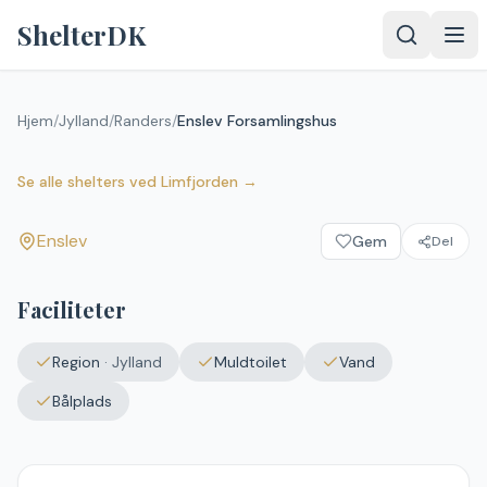
Spring til indhold
ShelterDK
Hjem
/
Jylland
/
Randers
/
Enslev Forsamlingshus
Enslev Forsamlingshus
Enslev
Se alle shelters
ved
Limfjorden
→
Enslev
Gem
Del
Faciliteter
Region
·
Jylland
Muldtoilet
Vand
Bålplads