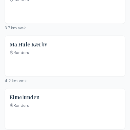
3.7
km væk
3.8
(
4
)
Ma Hule Kærby
Randers
Ingen billeder
4.2
km væk
Elmelunden
Randers