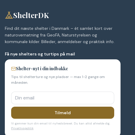
ShelterDK
Find dit næste shelter i Danmark – ét samlet kort over
naturovernatning fra GeoFA, Naturstyrelsen og
kommunale kilder. Billeder, anmeldelser og praktisk info.
Få nye shelters og turtips på mail
Shelter-nyt i din indbakke
Tips til shelterture og nye pladser — max 1-2 gange om
måneden.
Tilmeld
Vi gemmer kun din email til nyhedsbrevet. Du kan altid afmelde dig.
Privatlivspolitik