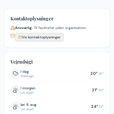
Kontaktoplysninger
Ansvarlig:
Til faciliteter uden organisation
Vis kontaktoplysninger
Vejrudsigt
I dag
20
°
14
°
Støvregn
I morgen
21
°
14
°
Let skyet
lør. 8. aug.
24
°
13
°
Let skyet