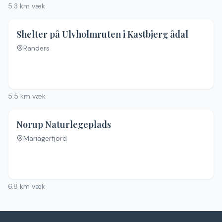
5.3
km væk
Shelter på Ulvholmruten i Kastbjerg ådal
Randers
5.5
km væk
Norup Naturlegeplads
Mariagerfjord
6.8
km væk