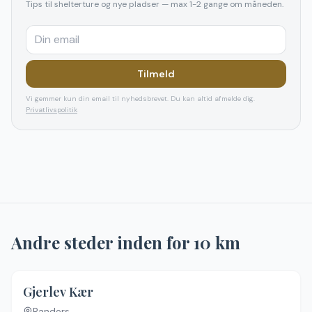
Tips til shelterture og nye pladser — max 1-2 gange om måneden.
Tilmeld
Vi gemmer kun din email til nyhedsbrevet. Du kan altid afmelde dig.
Privatlivspolitik
Andre steder inden for
10
km
Gjerlev Kær
Randers