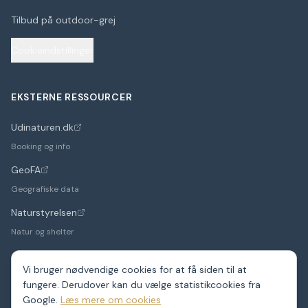
Tilbud på outdoor-grej
Cookieindstillinger
EKSTERNE RESSOURCER
Udinaturen.dk
(åbner i nyt faneblad)
Booking og info
GeoFA
(åbner i nyt faneblad)
Geografiske data
Naturstyrelsen
(åbner i nyt faneblad)
Natur og shelter
Vi bruger nødvendige cookies for at få siden til at
fungere. Derudover kan du vælge statistikcookies fra
©
2026
Google.
ShelterDK. Et hobbyprojekt – data fra GeoFA og andre
Læs mere om cookies