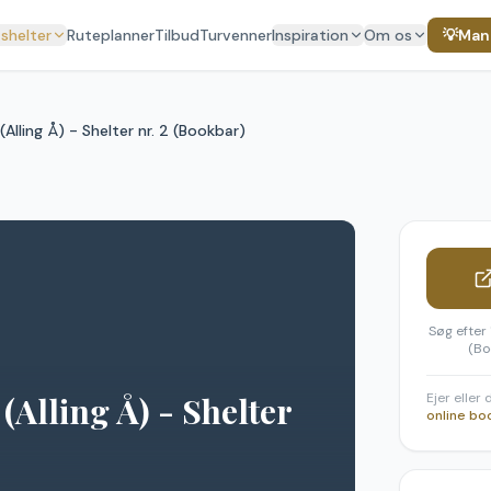
 shelter
Ruteplanner
Tilbud
Turvenner
Inspiration
Om os
💡
Mang
(Alling Å) - Shelter nr. 2 (Bookbar)
Søg efter 
(Bo
(Alling Å) - Shelter
Ejer eller
online bo