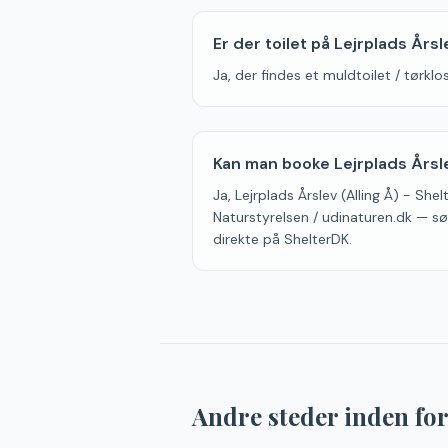
Er der toilet på Lejrplads Årsl
Ja, der findes et muldtoilet / tørkl
Kan man booke Lejrplads Årslev
Ja, Lejrplads Årslev (Alling Å) - She
Naturstyrelsen / udinaturen.dk — sø
direkte på ShelterDK.
Andre steder inden fo