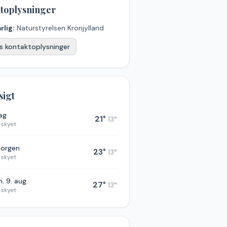
toplysninger
rlig:
Naturstyrelsen Kronjylland
s kontaktoplysninger
sigt
dag
21
°
13
°
 skyet
morgen
23
°
13
°
 skyet
. 9. aug.
27
°
13
°
 skyet