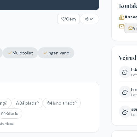
Kontak
Ansva
Gem
Del
Vi
Muldtoilet
Ingen vand
Vejrud
I 
Let
I 
Let
ing?
Bålplads?
Hund tilladt?
søn
Billede
Let
de vises