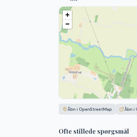
+
−
Åbn i OpenStreetMap
Åbn i
Ofte stillede spørgsmål