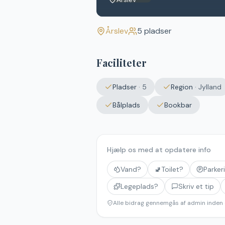
Årslev
5
pladser
Faciliteter
Pladser
·
5
Region
·
Jylland
Bålplads
Bookbar
Hjælp os med at opdatere info
Vand?
🚽
Toilet?
Parker
Legeplads?
Skriv et tip
Alle bidrag gennemgås af admin inden 