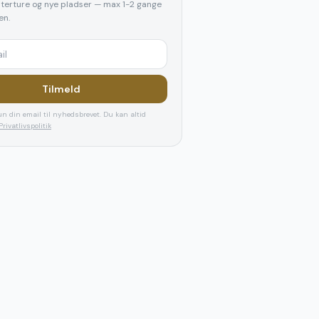
elterture og nye pladser — max 1-2 gange
n.
Tilmeld
n din email til nyhedsbrevet. Du kan altid
Privatlivspolitik