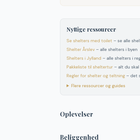
Nyttige ressourcer
Se shelters med toilet
– se alle she
Shelter
Årslev
– alle shelters i byen
Shelters
i
Jylland
– alle shelters
i
re
Pakkeliste til sheltertur
– alt du ska
Regler for shelter og teltning
– det 
Flere ressourcer og guides
Oplevelser
Beliggenhed