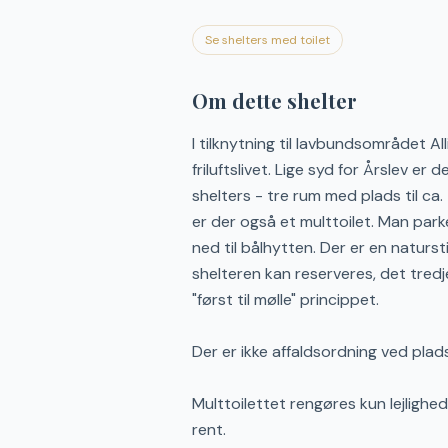
Se shelters med toilet
Om dette shelter
I tilknytning til lavbundsområdet A
friluftslivet. Lige syd for Årslev e
shelters - tre rum med plads til ca
er der også et multtoilet. Man park
ned til bålhytten. Der er en naturs
shelteren kan reserveres, det tred
"først til mølle" princippet.
Der er ikke affaldsordning ved plad
Multtoilettet rengøres kun lejlighe
rent.