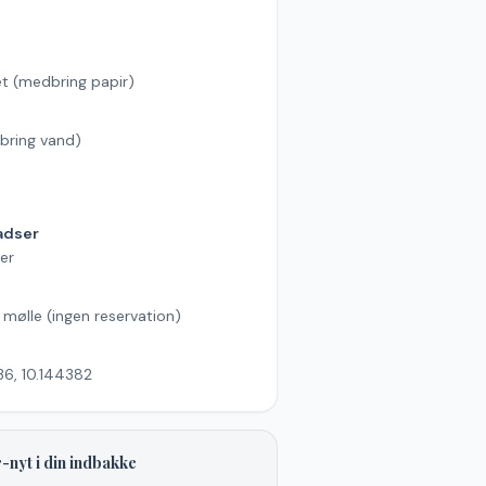
et (medbring papir)
bring vand)
s
adser
er
l mølle (ingen reservation)
6, 10.144382
-nyt i din indbakke