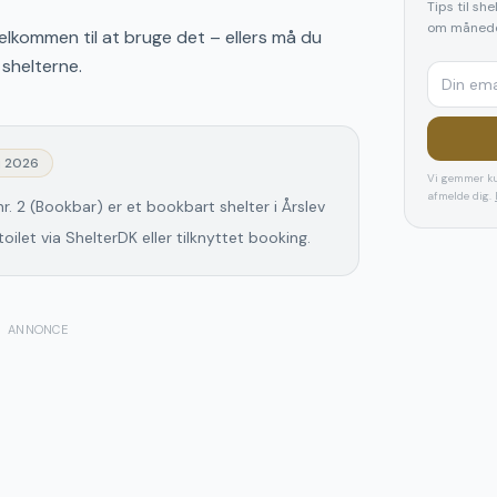
Tips til sh
om månede
lkommen til at bruge det – ellers må du
 shelterne.
j 2026
Vi gemmer ku
afmelde dig.
 nr. 2 (Bookbar) er et bookbart shelter i Årslev
let via ShelterDK eller tilknyttet booking.
ANNONCE