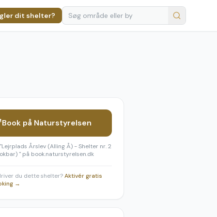
ler dit shelter?
Book på Naturstyrelsen
"
Lejrplads Årslev (Alling Å) - Shelter nr. 2
okbar)
" på book.naturstyrelsen.dk
 driver du dette shelter?
Aktivér gratis
oking →