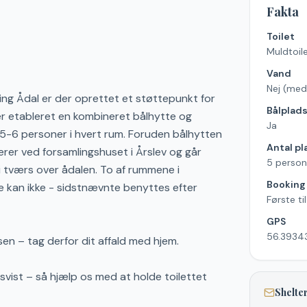
Fakta
Toilet
Muldtoil
Vand
Nej (med
lling Ådal er der oprettet et støttepunkt for
Bålplad
r der etableret en kombineret bålhytte og
Ja
. 5-6 personer i hvert rum. Foruden bålhytten
Antal pl
erer ved forsamlingshuset i Årslev og går
5 person
ti tværs over ådalen. To af rummene i
Booking
je kan ikke - sidstnævnte benyttes efter
Første ti
GPS
56.39343
sen – tag derfor dit affald med hjem.
dsvist – så hjælp os med at holde toilettet
Shelter