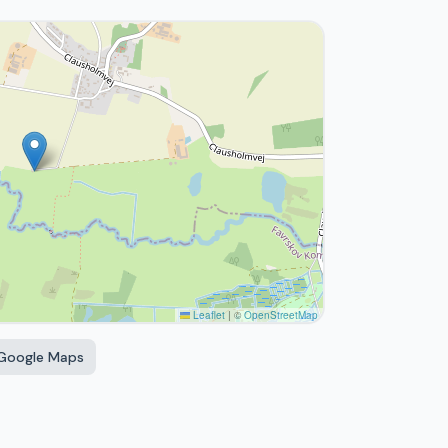
Leaflet
|
©
OpenStreetMap
 Google Maps