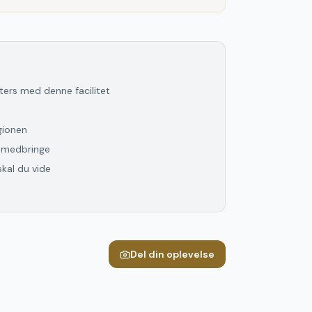
lters med denne facilitet
gionen
l medbringe
skal du vide
Del din oplevelse