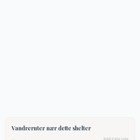
Vandreruter nær dette shelter
646.2
km rute