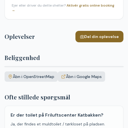
Ejer eller driver du dette shelter?
Aktivér gratis online booking
→
Oplevelser
Del din oplevelse
Beliggenhed
Leaflet
|
©
OpenStreetMap
+
Åbn i OpenStreetMap
Åbn i Google Maps
−
Ofte stillede spørgsmål
Er der toilet på Friluftscenter Katbakken?
Ja, der findes et muldtoilet / tørkloset på pladsen.