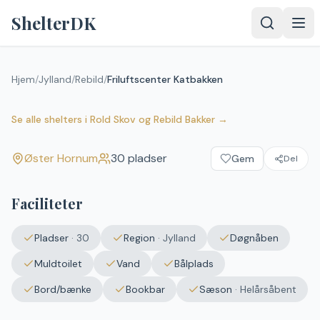
Spring til indhold
ShelterDK
Hjem
/
Jylland
/
Rebild
/
Friluftscenter Katbakken
Friluftscenter Katbakken
Øster Hornum
Se alle shelters
i
Rold Skov og Rebild Bakker
→
Øster Hornum
30
pladser
Gem
Del
Faciliteter
Pladser
·
30
Region
·
Jylland
Døgnåben
Muldtoilet
Vand
Bålplads
Bord/bænke
Bookbar
Sæson
·
Helårsåbent