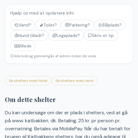
Hjælp os med at opdatere info
Vand?
🚽
Toilet?
Parkering?
Bålplads?
Hund tilladt?
Legeplads?
Skriv et tip
Billede
Alle bidrag gennemgås af admin inden de vises
Se shelters med toilet
Se shelters med vand
Om dette shelter
Du kan undersøge om der er plads i shelters, ved at gå
på www. katbakken. dk. Betaling: 25 kr. pr person pr.
overnatning. Betales via MobilePay. Når du har betalt for
brugen af Katbakkens shelters, har du også adgang til