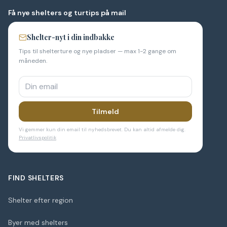
Få nye shelters og turtips på mail
Shelter-nyt i din indbakke
Tips til shelterture og nye pladser — max 1-2 gange om
måneden.
Tilmeld
Vi gemmer kun din email til nyhedsbrevet. Du kan altid afmelde dig.
Privatlivspolitik
FIND SHELTERS
Shelter efter region
Byer med shelters