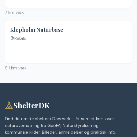
7
km væk
Klepholm Naturbase
Rebild
9.1
km væk
ShelterDK
Find dit næste shelter i Danmark – ét samlet kort over
naturovernatning fra GeoFA, Naturstyrelsen og
kommunale kilder. Billeder, anmeldelser og praktisk info.