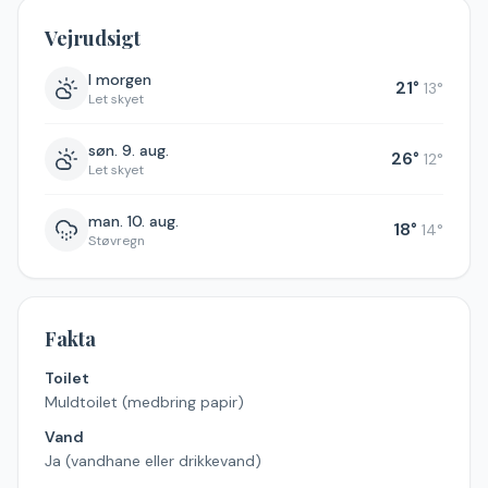
Vejrudsigt
I morgen
21
°
13
°
Let skyet
søn. 9. aug.
26
°
12
°
Let skyet
man. 10. aug.
18
°
14
°
Støvregn
Fakta
Toilet
Muldtoilet (medbring papir)
Vand
Ja (vandhane eller drikkevand)