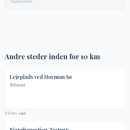
Privatlivspolitik
Andre steder inden for
10
km
Lejrplads ved Hornum Sø
Rebild
3.3
km væk
Bjergbanestien, Tostrup