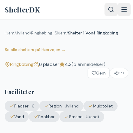
Spring til indhold
ShelterDK
Hjem
/
Jylland
/
Ringkøbing-Skjern
/
Shelter 1 Vonå Ringkøbing
Shelter 1 Vonå Ringkøbing
4.2
(
5
anmeldelser)
Ringkøbing
Se alle shelters
på
Hærvejen
→
Ringkøbing
6
pladser
4.2
(
5
anmeldelser)
Gem
Del
Faciliteter
Pladser
·
6
Region
·
Jylland
Muldtoilet
Vand
Bookbar
Sæson
·
Ukendt