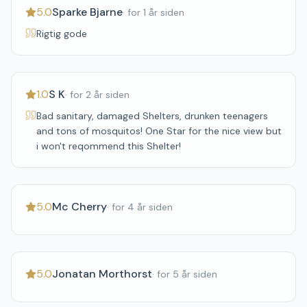
5.0
Sparke Bjarne
·
for 1 år siden
Rigtig gode
1.0
S K
·
for 2 år siden
Bad sanitary, damaged Shelters, drunken teenagers
and tons of mosquitos! One Star for the nice view but
i won't reqommend this Shelter!
5.0
Mc Cherry
·
for 4 år siden
5.0
Jonatan Morthorst
·
for 5 år siden