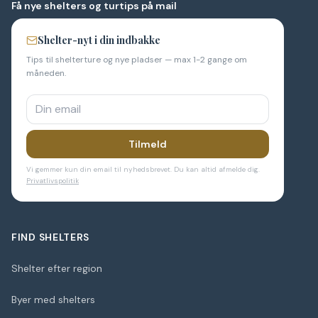
Få nye shelters og turtips på mail
Shelter-nyt i din indbakke
Tips til shelterture og nye pladser — max 1-2 gange om
måneden.
Tilmeld
Vi gemmer kun din email til nyhedsbrevet. Du kan altid afmelde dig.
Privatlivspolitik
FIND SHELTERS
Shelter efter region
Byer med shelters