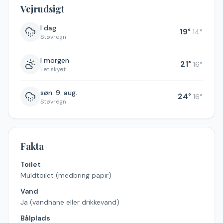
Vejrudsigt
I dag
19
°
14
°
Støvregn
I morgen
21
°
16
°
Let skyet
søn. 9. aug.
24
°
16
°
Støvregn
Fakta
Toilet
Muldtoilet (medbring papir)
Vand
Ja (vandhane eller drikkevand)
Bålplads