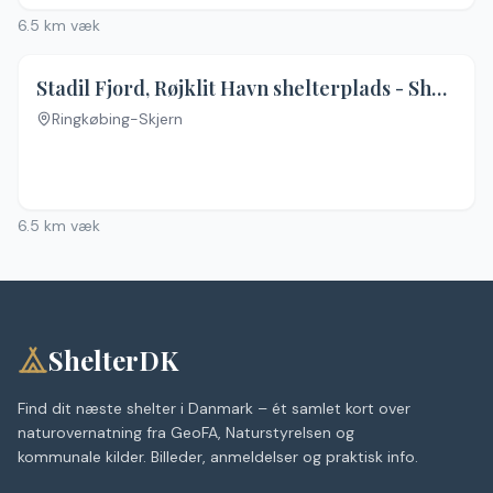
6.5
km væk
Stadil Fjord, Røjklit Havn shelterplads - Shelter 2
Ringkøbing-Skjern
6.5
km væk
ShelterDK
Find dit næste shelter i Danmark – ét samlet kort over
naturovernatning fra GeoFA, Naturstyrelsen og
kommunale kilder. Billeder, anmeldelser og praktisk info.