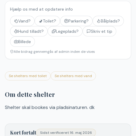
Hjælp os med at opdatere info
Vand?
🚽
Toilet?
Parkering?
Bålplads?
Hund tilladt?
Legeplads?
Skriv et tip
Billede
Alle bidrag gennemgås af admin inden de vises
Se shelters med toilet
Se shelters med vand
Om dette shelter
Shelter skal bookes via pladsinaturen. dk
Kort fortalt
Sidst verificeret
16. maj 2026