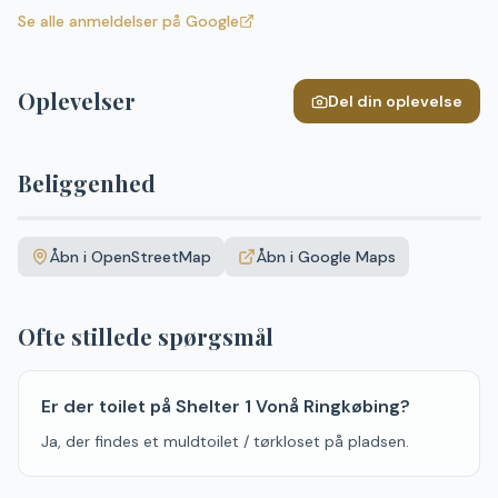
Se alle anmeldelser på Google
Oplevelser
Del din oplevelse
Beliggenhed
Leaflet
|
©
OpenStreetMap
+
Åbn i OpenStreetMap
Åbn i Google Maps
−
Ofte stillede spørgsmål
Er der toilet på Shelter 1 Vonå Ringkøbing?
Ja, der findes et muldtoilet / tørkloset på pladsen.