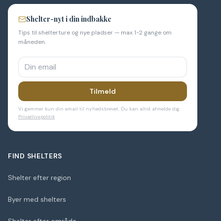
Shelter-nyt i din indbakke
Tips til shelterture og nye pladser — max 1-2 gange om
måneden.
Tilmeld
Vi gemmer kun din email til nyhedsbrevet. Du kan altid afmelde dig.
Privatlivspolitik
FIND SHELTERS
Shelter efter region
Byer med shelters