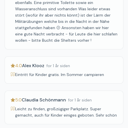
ebenfalls. Eine primitive Toilette sowie ein
Wasseranschluss sind vorhanden Was leider etwas
stört (wofür ihr aber nichts könnt) ist der Lärm der
Militärübungen welche bis in die Nacht in der Nähe
stattgefunden haben 🫤 Ansonsten haben wir hier
eine gute Nacht verbracht - für Leute die hier schlafen
wollen - bitte Bucht die Shelters vorher !
4.0
Alex Klooz
·
for 1 år siden
Eintritt für Kinder gratis. Im Sommer campieren
5.0
Claudia Schönmann
·
for 1 år siden
Leicht zu finden, großzügiger Parkplatz. Super
gemacht, auch für Kinder einiges geboten. Sehr schön