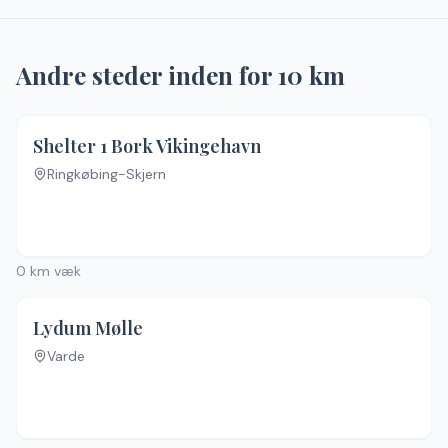
Andre steder inden for
10
km
4.3
(
12
)
Shelter 1 Bork Vikingehavn
Ringkøbing-Skjern
0
km væk
Lydum Mølle
Varde