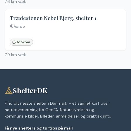
7.6
km væk
4.3
(
25
)
Trædestenen Nebel Bjerg, shelter 1
Varde
Bookbar
7.9
km væk
ShelterDK
Find dit næste shelter i Danmark – ét samlet kort over
naturovernatning fra GeoFA, Naturstyrelsen og
kommunale kilder. Billeder, anmeldelser og praktisk info.
Få nye shelters og turtips på mail