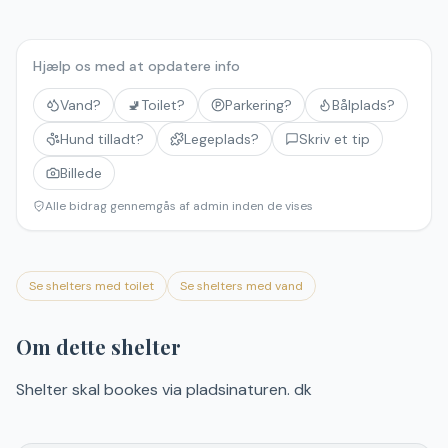
Hjælp os med at opdatere info
Vand?
🚽
Toilet?
Parkering?
Bålplads?
Hund tilladt?
Legeplads?
Skriv et tip
Billede
Alle bidrag gennemgås af admin inden de vises
Se shelters med toilet
Se shelters med vand
Om dette shelter
Shelter skal bookes via pladsinaturen. dk