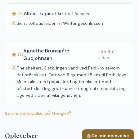
5.0
Albert kapischke
·
for 1 år siden
Sieht toll aus leider im Winter geschlossen
Agnethe Brunsgård
·
for 4 år
3.0
Gudjohnsen
siden
Fine shelters, 3 stk. Ingen vand ved Fahl kro selvom
det står skiltet. Tæt ved å og med 1,5 km til Bork Havn.
Muldtoilet med papir. Bord og bænkesæt med
bålsted, der dog godt kunne trænge til en udskiftning.
Lige ved siden af vikingehavnen.
Se alle anmeldelser på Google
Oplevelser
Del din oplevelse