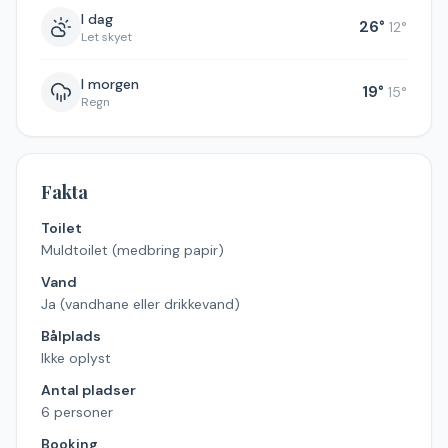
I dag
26
°
12
°
Let skyet
I morgen
19
°
15
°
Regn
Fakta
Toilet
Muldtoilet (medbring papir)
Vand
Ja (vandhane eller drikkevand)
Bålplads
Ikke oplyst
Antal pladser
6 personer
Booking