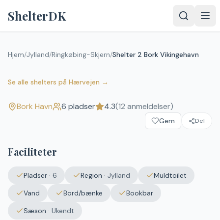
Spring til indhold
ShelterDK
Hjem
/
Jylland
/
Ringkøbing-Skjern
/
Shelter 2 Bork Vikingehavn
Shelter 2 Bork Vikingehavn
4.3
(
12
anmeldelser)
Bork Havn
Se alle shelters
på
Hærvejen
→
Bork Havn
6
pladser
4.3
(
12
anmeldelser)
Gem
Del
Faciliteter
Pladser
·
6
Region
·
Jylland
Muldtoilet
Vand
Bord/bænke
Bookbar
Sæson
·
Ukendt