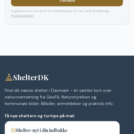
Tilmeld
Vi gemmer kun din email til nyhedsbrevet. Du kan altid afmelde dig.
Privatlivspolitik
ShelterDK
Find dit næste shelter i Danmark – ét samlet kort over
naturovernatning fra GeoFA, Naturstyrelsen og
kommunale kilder. Billeder, anmeldelser og praktisk info.
Få nye shelters og turtips på mail
Shelter-nyt i din indbakke