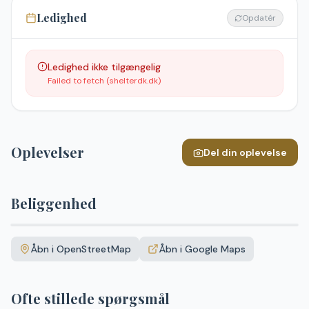
Ledighed
Opdatér
Ledighed ikke tilgængelig
Failed to fetch (shelterdk.dk)
Oplevelser
Del din oplevelse
Beliggenhed
Leaflet
|
©
OpenStreetMap
+
Åbn i OpenStreetMap
Åbn i Google Maps
−
Ofte stillede spørgsmål