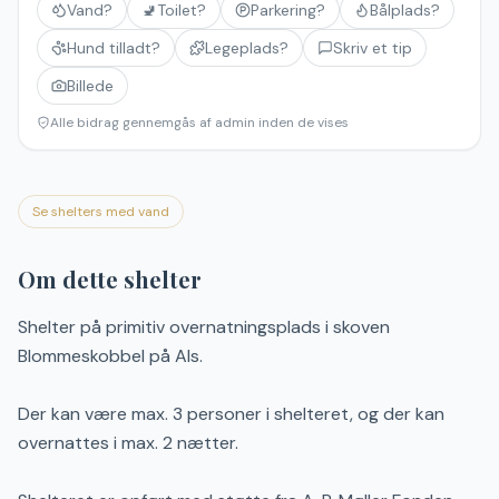
Vand?
🚽
Toilet?
Parkering?
Bålplads?
Hund tilladt?
Legeplads?
Skriv et tip
Billede
Alle bidrag gennemgås af admin inden de vises
Se shelters med vand
Om dette shelter
Shelter på primitiv overnatningsplads i skoven
Blommeskobbel på Als.
Der kan være max. 3 personer i shelteret, og der kan
overnattes i max. 2 nætter.