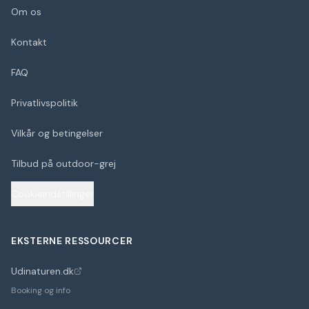
Om os
Kontakt
FAQ
Privatlivspolitik
Vilkår og betingelser
Tilbud på outdoor-grej
Cookieindstillinger
EKSTERNE RESSOURCER
Udinaturen.dk
(åbner i nyt faneblad)
Booking og info