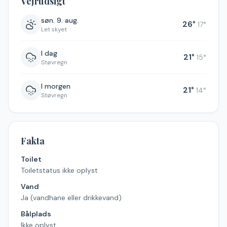
Vejrudsigt
søn. 9. aug.
26
°
17
°
Let skyet
I dag
21
°
15
°
Støvregn
I morgen
21
°
14
°
Støvregn
Fakta
Toilet
Toiletstatus ikke oplyst
Vand
Ja (vandhane eller drikkevand)
Bålplads
Ikke oplyst