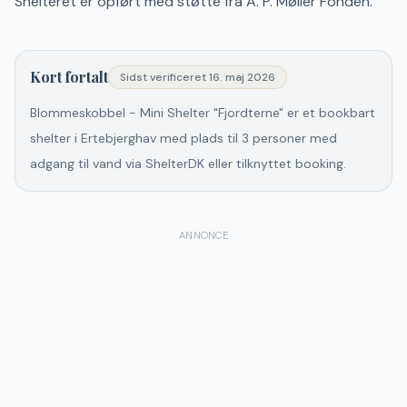
Shelteret er opført med støtte fra A. P. Møller Fonden.
Kort fortalt
Sidst verificeret
16. maj 2026
Blommeskobbel - Mini Shelter "Fjordterne" er et bookbart
shelter i Ertebjerghav med plads til 3 personer med
adgang til vand via ShelterDK eller tilknyttet booking.
ANNONCE