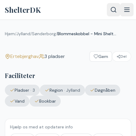
Spring til indhold
ShelterDK
Blommeskobbel - Mini Shelter
"Fjordterne"
Hjem
/
Jylland
/
Sønderborg
/
Blommeskobbel - Mini Shelter "Fjordterne"
Ertebjerghav
Ertebjerghav
3
pladser
Gem
Del
Faciliteter
Pladser
·
3
Region
·
Jylland
Døgnåben
Vand
Bookbar
Hjælp os med at opdatere info