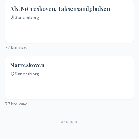
4.5
(
2
)
Als, Nørreskoven, Taksensandpladsen
Sønderborg
7.7
km væk
Nørreskoven
Sønderborg
Ingen billeder
7.7
km væk
ANNONCE