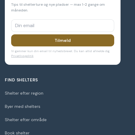
Tips til shelterture og nye pladser — max 1-2 gange om
måneden.
Tilmeld
Vi gemmer kun din email til nyhedsbrevet. Du kan altid afmelde dig.
Privatlivspolitik
FIND SHELTERS
Shelter efter region
Byer med shelters
Shelter efter område
Book shelter