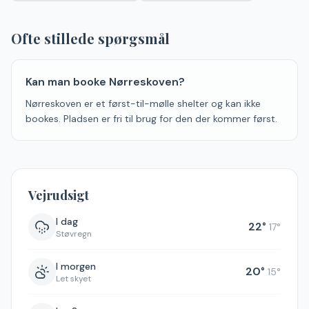
−
Ofte stillede spørgsmål
Kan man booke Nørreskoven?
Nørreskoven er et først-til-mølle shelter og kan ikke
bookes. Pladsen er fri til brug for den der kommer først.
Vejrudsigt
I dag
22
°
17
°
Støvregn
I morgen
20
°
15
°
Let skyet