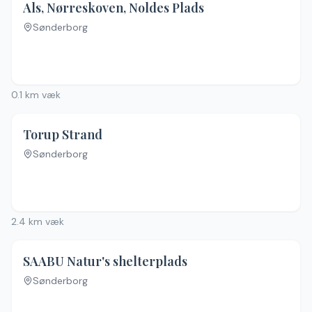
Als, Nørreskoven, Noldes Plads
Sønderborg
0.1
km væk
5.0
(
2
)
Torup Strand
Sønderborg
Ingen billeder
2.4
km væk
SAABU Natur's shelterplads
Sønderborg