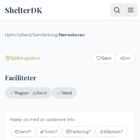
Spring til indhold
ShelterDK
Nørreskoven
Hjem
/
Jylland
/
Sønderborg
/
Nørreskoven
Sjellerupskov
Sjellerupskov
Gem
Del
Upload et
billede – det
vises efter
Faciliteter
godkendelse.
Vælg
Region
·
Jylland
Vand
billede
Ingen fil valgt
Hjælp os med at opdatere info
Send
Vand?
🚽
Toilet?
Parkering?
Bålplads?