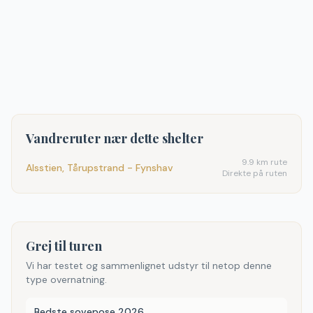
Vandreruter nær dette shelter
9.9
km rute
Alsstien, Tårupstrand - Fynshav
Direkte på ruten
Grej til turen
Vi har testet og sammenlignet udstyr til netop denne
type overnatning.
Bedste sovepose 2026