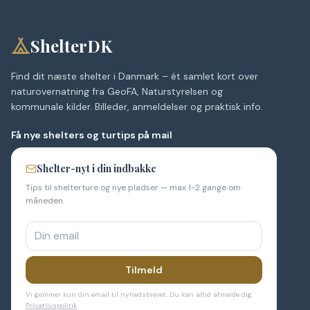
ShelterDK
Find dit næste shelter i Danmark – ét samlet kort over
naturovernatning fra GeoFA, Naturstyrelsen og
kommunale kilder. Billeder, anmeldelser og praktisk info.
Få nye shelters og turtips på mail
Shelter-nyt i din indbakke
Tips til shelterture og nye pladser — max 1-2 gange om
måneden.
Tilmeld
Vi gemmer kun din email til nyhedsbrevet. Du kan altid afmelde dig.
Privatlivspolitik