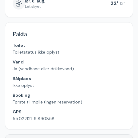
lør. 8. aug.
22
°
13
°
Let skyet
Fakta
Toilet
Toiletstatus ikke oplyst
Vand
Ja (vandhane eller drikkevand)
Bålplads
Ikke oplyst
Booking
Første til mølle (ingen reservation)
GPS
55.022121, 9.890858