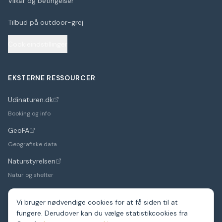
Vilkår og betingelser
Tilbud på outdoor-grej
Cookieindstillinger
EKSTERNE RESSOURCER
Udinaturen.dk
(åbner i nyt faneblad)
Booking og info
GeoFA
(åbner i nyt faneblad)
Geografiske data
Naturstyrelsen
(åbner i nyt faneblad)
Natur og shelter
Vi bruger nødvendige cookies for at få siden til at
fungere. Derudover kan du vælge statistikcookies fra