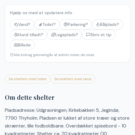
Hjælp os med at opdatere info
Vand?
🚽
Toilet?
Parkering?
Bålplads?
Hund tilladt?
Legeplads?
Skriv et tip
Billede
Alle bidrag gennemgås af admin inden de vises
Se shelters med toilet
Se shelters med vand
Om dette shelter
Pladsadresse: Udgravningen, Kirkebakken 5, Jegindø,
7790 Thyholm. Pladsen er lukket af store træer og store
skrænter, lille fodboldbane. Overdækket spisebord - 10
kvadratmeter. Shelter ca. 20 kvadratmeter (10