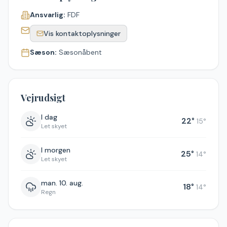
Ansvarlig:
FDF
Vis kontaktoplysninger
Sæson:
Sæsonåbent
Vejrudsigt
I dag
22
°
15
°
Let skyet
I morgen
25
°
14
°
Let skyet
man. 10. aug.
18
°
14
°
Regn