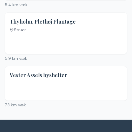
5.4
km væk
Thyholm, Plethøj Plantage
Struer
5.9
km væk
Vester Assels byshelter
7.3
km væk