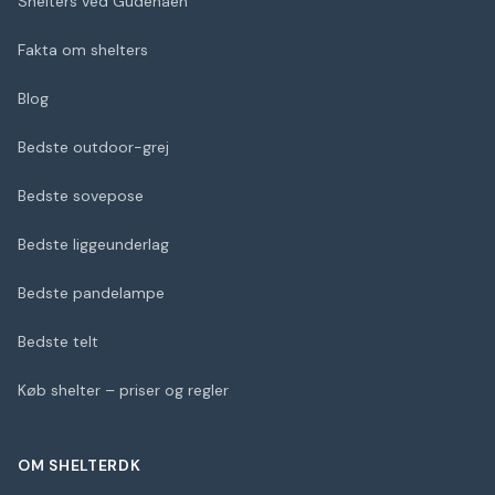
Shelters ved Gudenåen
Fakta om shelters
Blog
Bedste outdoor-grej
Bedste sovepose
Bedste liggeunderlag
Bedste pandelampe
Bedste telt
Køb shelter – priser og regler
OM SHELTERDK