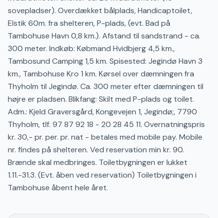
sovepladser). Overdækket bålplads, Handicaptoilet,
Elstik 60m. fra shelteren, P-plads, (evt. Bad på
Tambohuse Havn 0,8 km.). Afstand til sandstrand - ca.
300 meter. Indkøb: Købmand Hvidbjerg 4,5 km.,
Tambosund Camping 1,5 km. Spisested: Jegindø Havn 3
km., Tambohuse Kro 1 km. Kørsel over dæmningen fra
Thyholm til Jegindø. Ca. 300 meter efter dæmningen til
højre er pladsen. Blikfang: Skilt med P-plads og toilet.
Adm.: Kjeld Graversgård, Kongevejen 1, Jegindø;, 7790
Thyholm, tlf. 97 87 92 18 - 20 28 45 11. Overnatningspris
kr. 30,- pr. per. pr. nat - betales med mobile pay. Mobile
nr. findes på shelteren. Ved reservation min kr. 90.
Brænde skal medbringes. Toiletbygningen er lukket
1.11.-31.3. (Evt. åben ved reservation) Toiletbygningen i
Tambohuse åbent hele året.