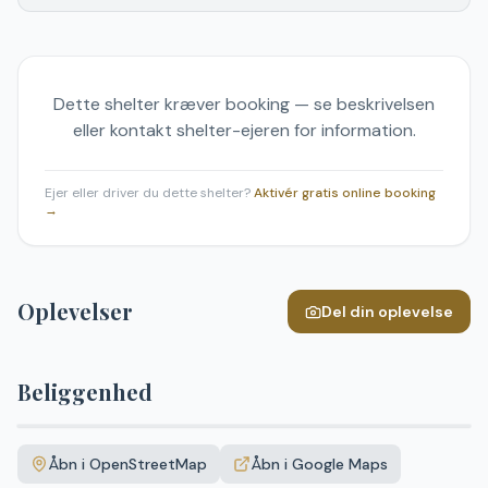
Dette shelter kræver booking — se beskrivelsen
eller kontakt shelter-ejeren for information.
Ejer eller driver du dette shelter?
Aktivér gratis online booking
→
Oplevelser
Del din oplevelse
Beliggenhed
Leaflet
|
©
OpenStreetMap
+
Åbn i OpenStreetMap
Åbn i Google Maps
−