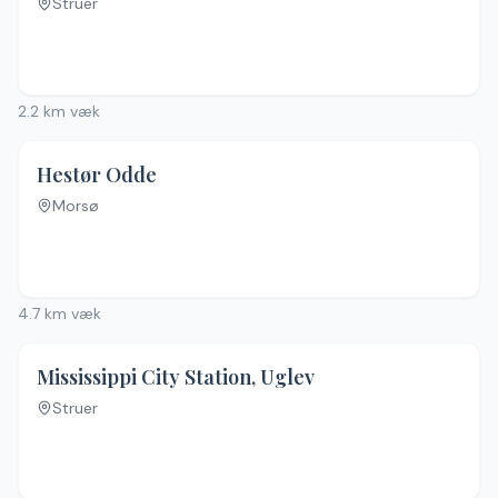
Struer
2.2
km væk
3.8
(
5
)
Hestør Odde
Morsø
Ingen billeder
4.7
km væk
Mississippi City Station, Uglev
Struer