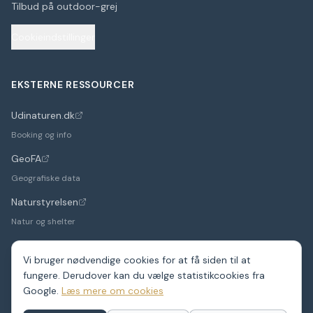
Tilbud på outdoor-grej
Cookieindstillinger
EKSTERNE RESSOURCER
Udinaturen.dk
(åbner i nyt faneblad)
Booking og info
GeoFA
(åbner i nyt faneblad)
Geografiske data
Naturstyrelsen
(åbner i nyt faneblad)
Natur og shelter
Vi bruger nødvendige cookies for at få siden til at
fungere. Derudover kan du vælge statistikcookies fra
©
2026
Google.
ShelterDK. Et hobbyprojekt – data fra GeoFA og andre
Læs mere om cookies
offentlige kilder.