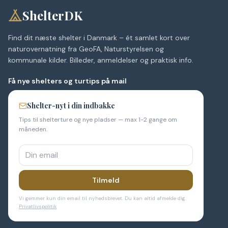
ShelterDK
Find dit næste shelter i Danmark – ét samlet kort over
naturovernatning fra GeoFA, Naturstyrelsen og
kommunale kilder. Billeder, anmeldelser og praktisk info.
Få nye shelters og turtips på mail
Shelter-nyt i din indbakke
Tips til shelterture og nye pladser — max 1-2 gange om
måneden.
Tilmeld
Vi gemmer kun din email til nyhedsbrevet. Du kan altid afmelde dig.
Privatlivspolitik