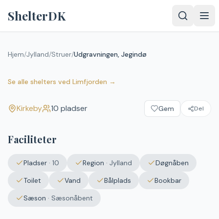
Spring til indhold
ShelterDK
Hjem
/
Jylland
/
Struer
/
Udgravningen, Jegindø
Udgravningen, Jegindø
Kirkeby
Se alle shelters
ved
Limfjorden
→
Kirkeby
10
pladser
Gem
Del
Faciliteter
Pladser
·
10
Region
·
Jylland
Døgnåben
Toilet
Vand
Bålplads
Bookbar
Sæson
·
Sæsonåbent