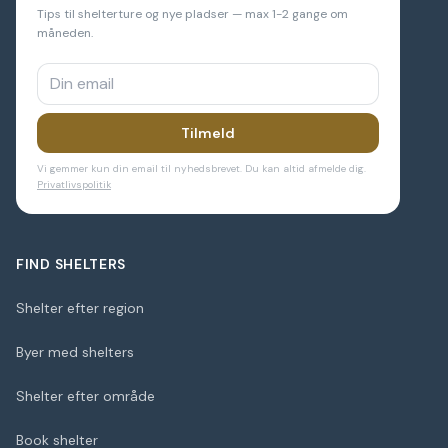
Tips til shelterture og nye pladser — max 1-2 gange om
måneden.
Tilmeld
Vi gemmer kun din email til nyhedsbrevet. Du kan altid afmelde dig.
Privatlivspolitik
FIND SHELTERS
Shelter efter region
Byer med shelters
Shelter efter område
Book shelter