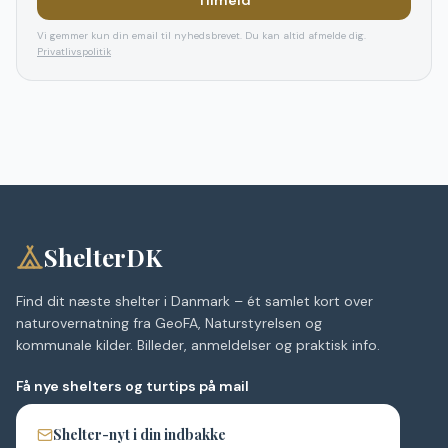
Tilmeld
Vi gemmer kun din email til nyhedsbrevet. Du kan altid afmelde dig.
Privatlivspolitik
ShelterDK
Find dit næste shelter i Danmark – ét samlet kort over
naturovernatning fra GeoFA, Naturstyrelsen og
kommunale kilder. Billeder, anmeldelser og praktisk info.
Få nye shelters og turtips på mail
Shelter-nyt i din indbakke