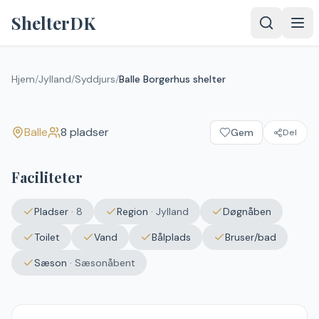
Spring til indhold
ShelterDK
Balle Borgerhus shelter
Hjem
/
Jylland
/
Syddjurs
/
Balle Borgerhus shelter
Balle
Balle
8
pladser
Gem
Del
Faciliteter
Pladser
·
8
Region
·
Jylland
Døgnåben
Toilet
Vand
Bålplads
Bruser/bad
Sæson
·
Sæsonåbent