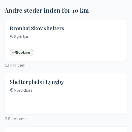
Andre steder inden for
10
km
Brønhøj Skov shelters
Syddjurs
Bookbar
6.1
km væk
Shelterplads i Lyngby
Norddjurs
6.5
km væk