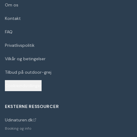
Om os
Kontakt
FAQ
Privatlivspolitik
Vilkår og betingelser
Tilbud på outdoor-grej
Cookieindstillinger
EKSTERNE RESSOURCER
Udinaturen.dk
(åbner i nyt faneblad)
Booking og info