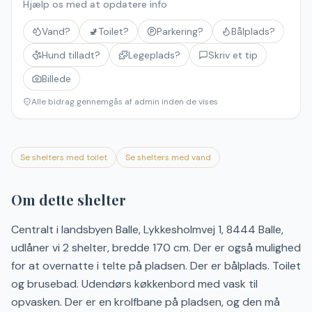
Hjælp os med at opdatere info
Vand?
🚽
Toilet?
Parkering?
Bålplads?
Hund tilladt?
Legeplads?
Skriv et tip
Billede
Alle bidrag gennemgås af admin inden de vises
Se shelters med toilet
Se shelters med vand
Om dette shelter
Centralt i landsbyen Balle, Lykkesholmvej 1, 8444 Balle,
udlåner vi 2 shelter, bredde 170 cm. Der er også mulighed
for at overnatte i telte på pladsen. Der er bålplads. Toilet
og brusebad. Udendørs køkkenbord med vask til
opvasken. Der er en krolfbane på pladsen, og den må