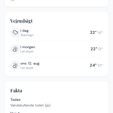
Vejrudsigt
I dag
22
°
14
°
Støvregn
I morgen
22
°
12
°
Let skyet
ons. 12. aug.
24
°
10
°
Let skyet
Fakta
Toilet
Vandskyllende toilet (ja)