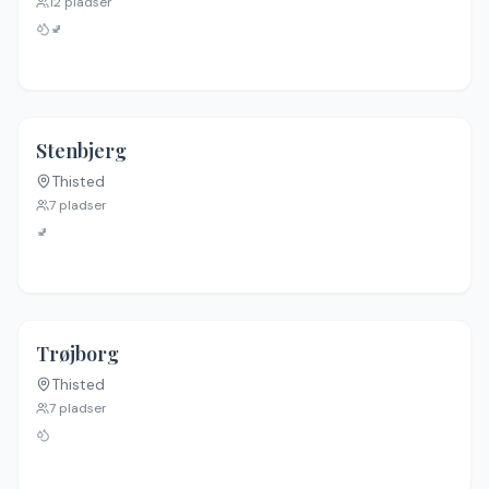
12
pladser
🚽
Stenbjerg
Thisted
7
pladser
🚽
Trøjborg
Thisted
7
pladser