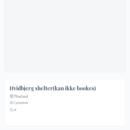
Hvidbjerg shelter(kan ikke bookes)
Thisted
7
pladser
🚽