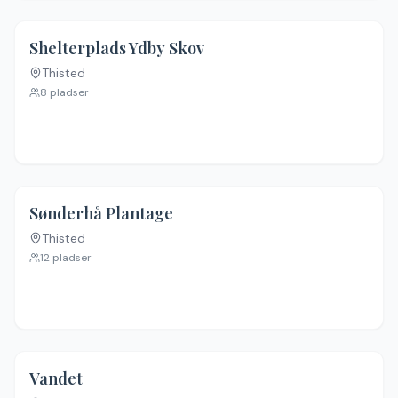
Shelterplads Ydby Skov
Thisted
Ingen billeder
8
pladser
Sønderhå Plantage
Thisted
Ingen billeder
12
pladser
Vandet