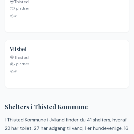
Thisted
Ingen billeder
7
pladser
🚽
Vilsbøl
Thisted
Ingen billeder
7
pladser
🚽
Shelters i
Thisted
Kommune
I
Thisted
Kommune
i
Jylland
finder du
41
shelter
s
, hvoraf
22 har toilet, 27 har adgang til vand, 1 er hundevenlige, 16