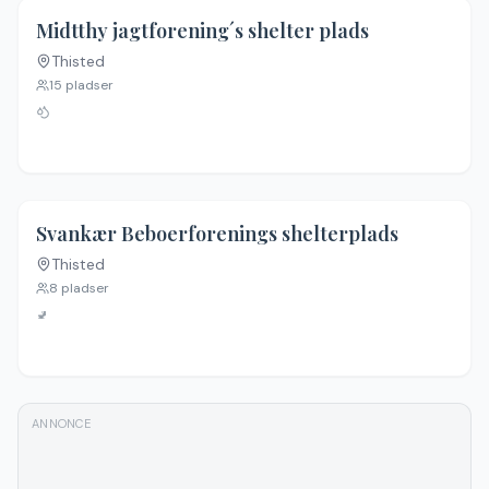
Midtthy jagtforening´s shelter plads
Thisted
15
pladser
4.4
(
7
)
Svankær Beboerforenings shelterplads
Thisted
8
pladser
🚽
ANNONCE