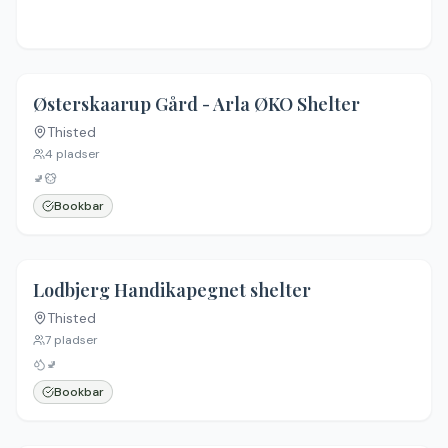
Østerskaarup Gård - Arla ØKO Shelter
Thisted
4
pladser
🚽
Bookbar
4.6
(
36
)
Lodbjerg Handikapegnet shelter
Thisted
7
pladser
🚽
Bookbar