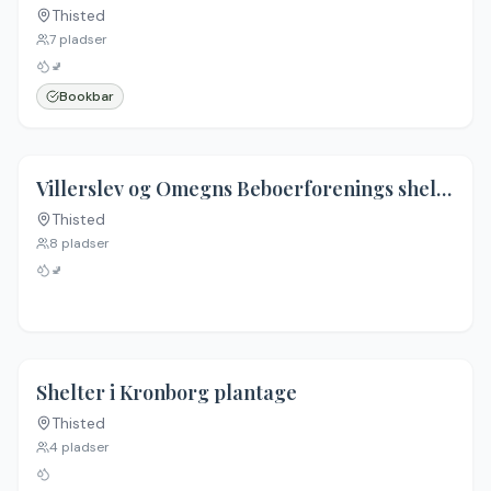
Thisted
7
pladser
🚽
Bookbar
Villerslev og Omegns Beboerforenings shelterplads
Thisted
8
pladser
🚽
3.8
(
5
)
Shelter i Kronborg plantage
Thisted
Ingen billeder
4
pladser