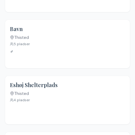
Bavn
Thisted
Ingen billeder
5
pladser
🚽
Eshøj Shelterplads
Thisted
Ingen billeder
4
pladser