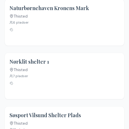
Naturbørnehaven Kronens Mark
Thisted
6
pladser
Nørklit shelter 1
Thisted
Ingen billeder
7
pladser
Søsport Vilsund Shelter Plads
Thisted