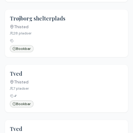
Trøjborg shelterplads
Thisted
28
pladser
Bookbar
Tved
Thisted
7
pladser
🚽
Bookbar
Tved