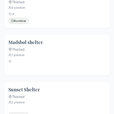
Thisted
6
pladser
🚽
Bookbar
4.8
(
9
)
Madsbøl shelter
Thisted
7
pladser
4.3
(
3
)
Sunset Shelter
Thisted
Ingen billeder
2
pladser