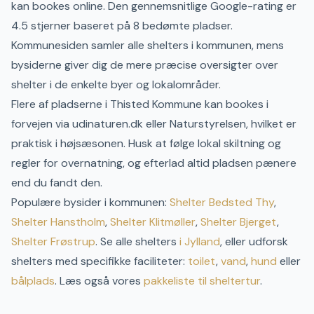
kan bookes online
.
Den gennemsnitlige Google-rating er
4.5 stjerner baseret på 8 bedømte pladser.
Kommunesiden samler alle shelters i kommunen, mens
bysiderne giver dig de mere præcise oversigter over
shelter i de enkelte byer og lokalområder.
Flere af pladserne i
Thisted
Kommune kan bookes i
forvejen via udinaturen.dk eller Naturstyrelsen, hvilket er
praktisk i højsæsonen.
Husk at følge lokal skiltning og
regler for overnatning, og efterlad altid pladsen pænere
end du fandt den.
Populære bysider i kommunen:
Shelter
Bedsted Thy
,
Shelter
Hanstholm
,
Shelter
Klitmøller
,
Shelter
Bjerget
,
Shelter
Frøstrup
.
Se alle shelters
i
Jylland
, eller udforsk
shelters med specifikke faciliteter:
toilet
,
vand
,
hund
eller
bålplads
. Læs også vores
pakkeliste til sheltertur
.