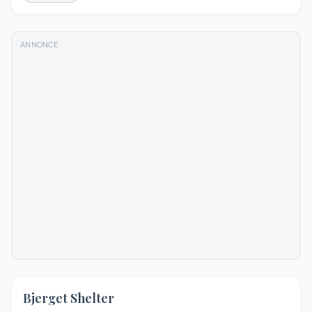
ANNONCE
5.0
(
9
)
Bjerget Shelter