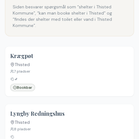
Siden besvarer spørgsmål som “shelter i Thisted
Kommune”, “kan man booke shelter i Thisted” og
“findes der shelter med toilet eller vand i Thisted
Kommune”.
Krægpøt
Thisted
7
pladser
🚽
Bookbar
Lyngby Redningshus
Thisted
8
pladser