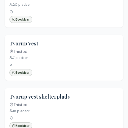
20
pladser
Bookbar
4.7
(
12
)
Tvorup Vest
Thisted
7
pladser
🚽
Bookbar
4.7
(
12
)
Tvorup vest shelterplads
Thisted
Ingen billeder
15
pladser
Bookbar