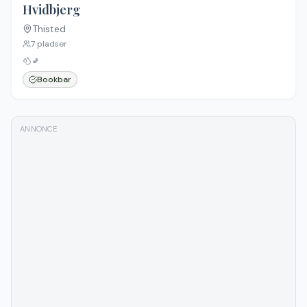
Hvidbjerg
Thisted
7
pladser
🚽
Bookbar
ANNONCE