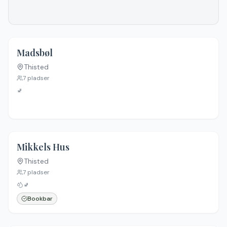
Madsbøl
Thisted
7
pladser
🚽
Mikkels Hus
Thisted
7
pladser
🚽
Bookbar