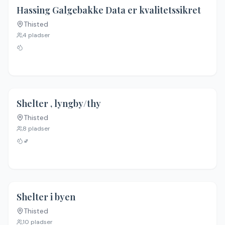
Hassing Galgebakke Data er kvalitetssikret
Thisted
Ingen billeder
4
pladser
Shelter , lyngby/thy
Thisted
Ingen billeder
8
pladser
🚽
Shelter i byen
Thisted
Ingen billeder
10
pladser