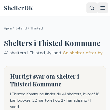
Spring til indhold
ShelterDK
Hjem
Jylland
Thisted
Shelters i
Thisted
Kommune
41
shelter
s
i
Thisted
,
Jylland
.
Se shelter efter by
Hurtigt svar om shelter i
Thisted Kommune
I Thisted Kommune finder du 41 shelters, hvoraf 16
kan bookes, 22 har toilet og 27 har adgang til
vand.