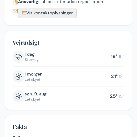
Ansvarlig:
Til faciliteter uden organisation
Vis kontaktoplysninger
Vejrudsigt
I dag
19
°
15
°
Støvregn
I morgen
21
°
13
°
Let skyet
søn. 9. aug.
25
°
12
°
Let skyet
Fakta