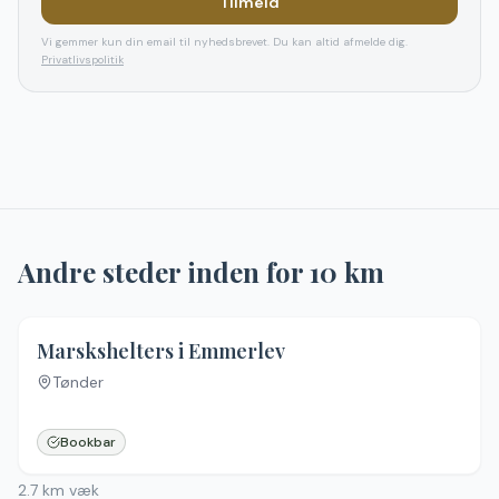
Tilmeld
Vi gemmer kun din email til nyhedsbrevet. Du kan altid afmelde dig.
Privatlivspolitik
Andre steder inden for
10
km
2.0
(
1
)
Marskshelters i Emmerlev
Tønder
Bookbar
2.7
km væk