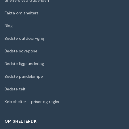
Shelters ved Gudenåen
Fakta om shelters
Blog
Bedste outdoor-grej
Bedste sovepose
Bedste liggeunderlag
Bedste pandelampe
Bedste telt
Køb shelter – priser og regler
OM SHELTERDK