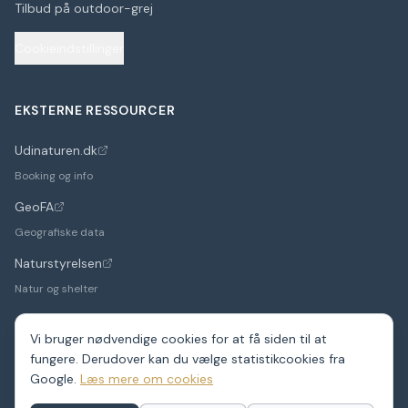
Tilbud på outdoor-grej
Cookieindstillinger
EKSTERNE RESSOURCER
Udinaturen.dk
(åbner i nyt faneblad)
Booking og info
GeoFA
(åbner i nyt faneblad)
Geografiske data
Naturstyrelsen
(åbner i nyt faneblad)
Natur og shelter
Vi bruger nødvendige cookies for at få siden til at
fungere. Derudover kan du vælge statistikcookies fra
©
2026
Google.
ShelterDK. Et hobbyprojekt – data fra GeoFA og andre
Læs mere om cookies
offentlige kilder.