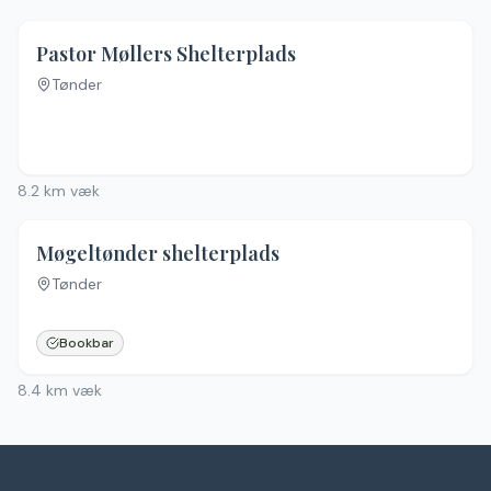
Pastor Møllers Shelterplads
Tønder
8.2
km væk
4.7
(
6
)
Møgeltønder shelterplads
Tønder
Bookbar
8.4
km væk