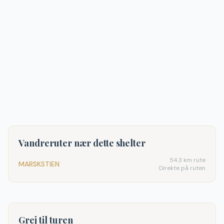
Vandreruter nær dette shelter
54.3
km rute
MARSKSTIEN
Direkte på ruten
Grej til turen