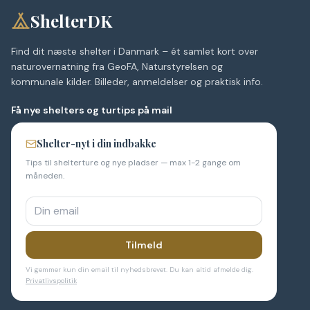
ShelterDK
Find dit næste shelter i Danmark – ét samlet kort over
naturovernatning fra GeoFA, Naturstyrelsen og
kommunale kilder. Billeder, anmeldelser og praktisk info.
Få nye shelters og turtips på mail
Shelter-nyt i din indbakke
Tips til shelterture og nye pladser — max 1-2 gange om
måneden.
Tilmeld
Vi gemmer kun din email til nyhedsbrevet. Du kan altid afmelde dig.
Privatlivspolitik