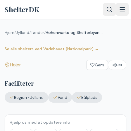
Spring til indhold
ShelterDK
Hohenwarte og Shelterbyen
Hjem
/
Jylland
/
Tønder
/
Hohenwarte og Shelterbyen Siltoft
Siltoft
Højer
Se alle shelters
ved
Vadehavet (Nationalpark)
→
Højer
Gem
Del
Faciliteter
Region
·
Jylland
Vand
Bålplads
Hjælp os med at opdatere info