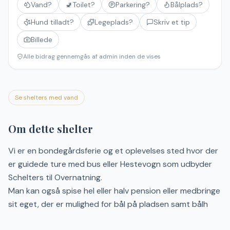
Vand?
🚽
Toilet?
Parkering?
Bålplads?
Hund tilladt?
Legeplads?
Skriv et tip
Billede
Alle bidrag gennemgås af admin inden de vises
Se shelters med vand
Om dette shelter
Vi er en bondegårdsferie og et oplevelses sted hvor der
er guidede ture med bus eller Hestevogn som udbyder
Schelters til Overnatning.
Man kan også spise hel eller halv pension eller medbringe
sit eget, der er mulighed for bål på pladsen samt bålh