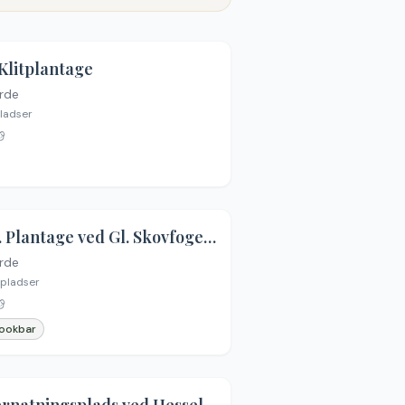
Klitplantage
rde
ladser
Sdr. Plantage ved Gl. Skovfogedbolig
rde
pladser
ookbar
4.3
(
6
)