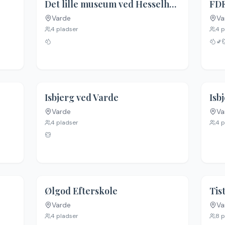
Det lille museum ved Hesselhogaard
FDF
Varde
Va
Ingen billeder
Ing
4
pladser
4
p
🚽
Isbjerg ved Varde
Isb
Varde
Va
Ingen billeder
Ing
4
pladser
4
p
Ølgod Efterskole
Varde
Va
Ingen billeder
Ing
4
pladser
8
p