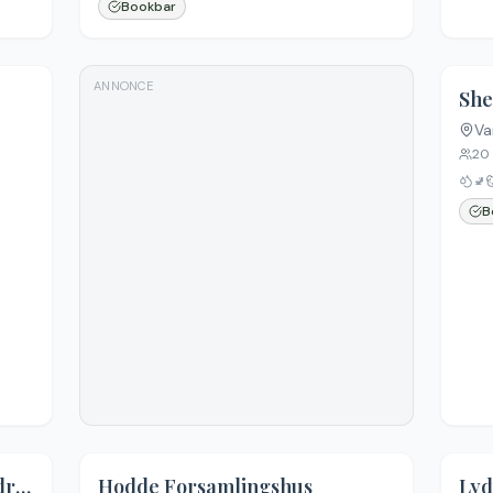
Bookbar
ANNONCE
Va
20
🚽
B
Den Lille Shelterplads i Søndre Plantage
Hodde Forsamlingshus
Lyd