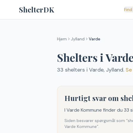
Spring til indhold
ShelterDK
Find
Hjem
Jylland
Varde
Shelters i
Vard
33
shelter
s
i
Varde
,
Jylland
.
Se
Hurtigt svar om sh
I Varde Kommune finder du 33 sh
Siden besvarer spørgsmål som “shel
Varde Kommune”.