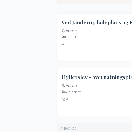
4.6
Varde
8
pladser
🚽
Hyllerslev - overnatningspl
Varde
4
pladser
🚽
ANNONCE