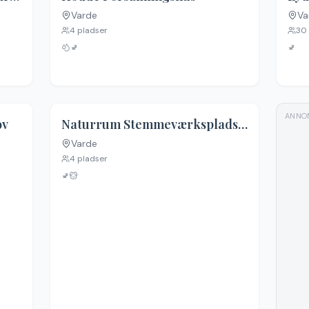
Varde
Va
4
pladser
30
🚽
🚽
ANNO
ov
Naturrum Stemmeværkspladsen, Ansager
Varde
4
pladser
🚽