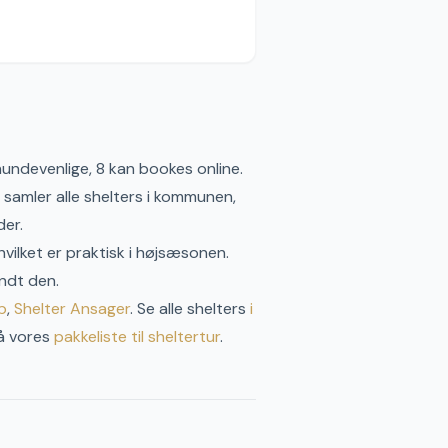
r hundevenlige, 8 kan bookes online
.
amler alle shelters i kommunen,
der.
vilket er praktisk i højsæsonen.
andt den.
p
,
Shelter
Ansager
.
Se alle shelters
i
å vores
pakkeliste til sheltertur
.