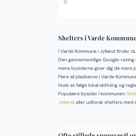
Shelters i
Varde
Kommun
I
Varde
Kommune
i
Jylland
finder d
Den gennemsnitlige Google-rating 
mens bysiderne giver dig de mere p
Flere af pladserne i
Varde
Kommune k
Husk at følge lokal skiltning og re
Populære bysider i kommunen:
She
Jylland
, eller udforsk shelters med s
Ofte stillede spørgsmål o