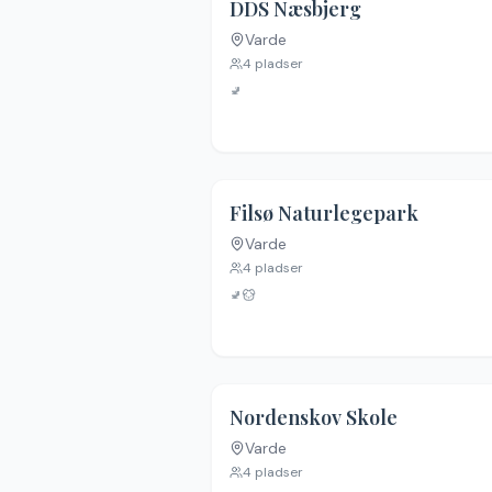
DDS Næsbjerg
Varde
Ingen billeder
4
pladser
🚽
Filsø Naturlegepark
Varde
Ingen billeder
4
pladser
🚽
Nordenskov Skole
Varde
Ingen billeder
4
pladser