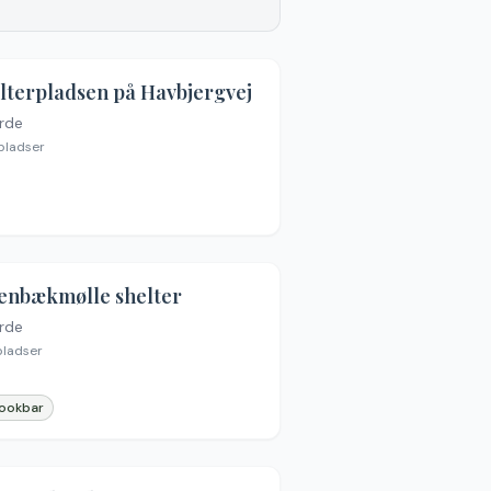
lterpladsen på Havbjergvej
rde
pladser
enbækmølle shelter
rde
en billeder
ladser
ookbar