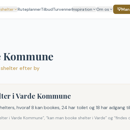
 shelter
Ruteplanner
Tilbud
Turvenner
Inspiration
Om os
💡
Mang
e
Kommune
 shelter efter by
elter i Varde Kommune
elters, hvoraf 8 kan bookes, 24 har toilet og 18 har adgang til
ter i Varde Kommune”, “kan man booke shelter i Varde” og “findes der