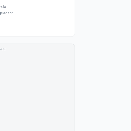
rde
pladser
NCE