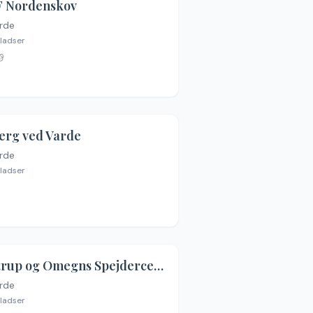
 Nordenskov
rde
en billeder
ladser
jerg ved Varde
rde
en billeder
ladser
Tistrup og Omegns Spejdercenter
rde
en billeder
ladser