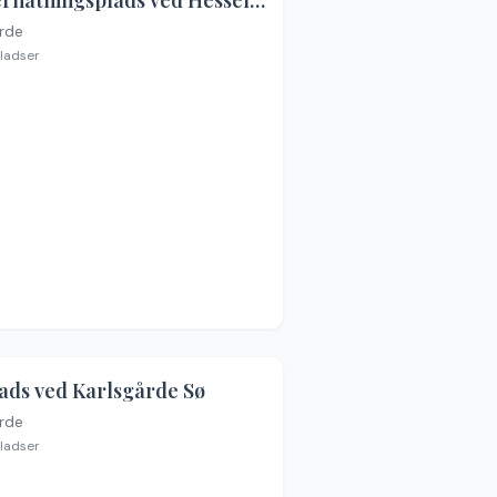
Overnatningsplads ved Hesselho
rde
ladser
ads ved Karlsgårde Sø
rde
ladser