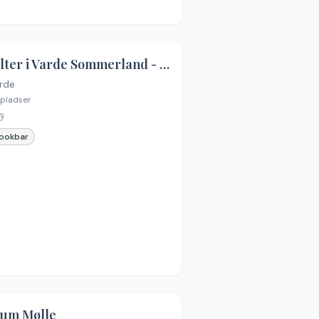
Shelter i Varde Sommerland - 3 shelter ved grillhytten
rde
pladser
ookbar
um Mølle