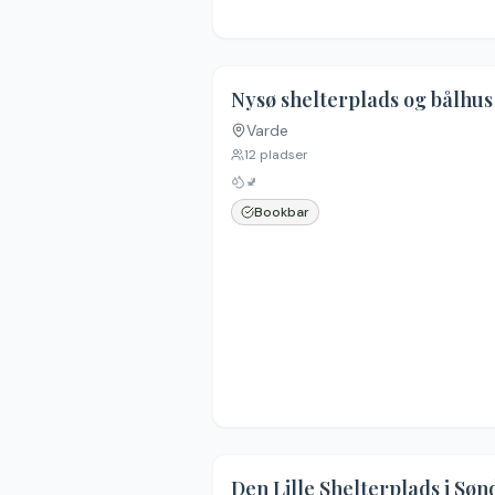
Nysø shelterplads og bålhus
Varde
12
pladser
🚽
Bookbar