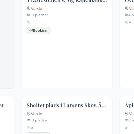
Trædestenen v. Sig Kapelbanke, shelter 1
Varde
Va
10
pladser
4
p
🚽
Bookbar
er
Shelterplads i Larsens Skov, Årre
Åpl
Varde
Va
10
pladser
8
p
🚽
🚽