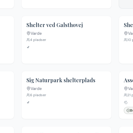
Shelter ved Galsthovej
She
Varde
Va
4
pladser
10
🚽
Sig Naturpark shelterplads
Ass
Varde
Va
Ing
6
pladser
21
p
🚽
B