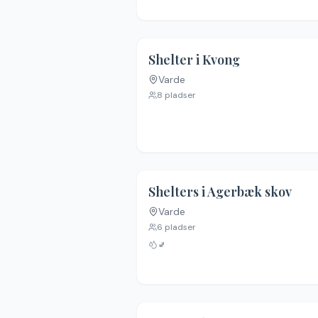
Shelter i Kvong
Varde
8
pladser
Shelters i Agerbæk skov
Varde
6
pladser
🚽