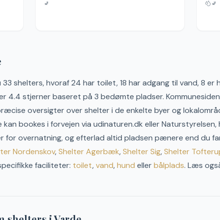
🚽
🚽
e
u
33
shelter
s
, hvoraf 24 har toilet, 18 har adgang til vand, 8 e
er 4.4 stjerner baseret på 3 bedømte pladser.
Kommunesiden s
ræcise oversigter over shelter i de enkelte byer og lokalområ
an bookes i forvejen via udinaturen.dk eller Naturstyrelsen, h
gler for overnatning, og efterlad altid pladsen pænere end du f
lter
Nordenskov
,
Shelter
Agerbæk
,
Shelter
Sig
,
Shelter
Tofteru
pecifikke faciliteter:
toilet
,
vand
,
hund
eller
bålplads
. Læs ogs
m shelters i
Varde