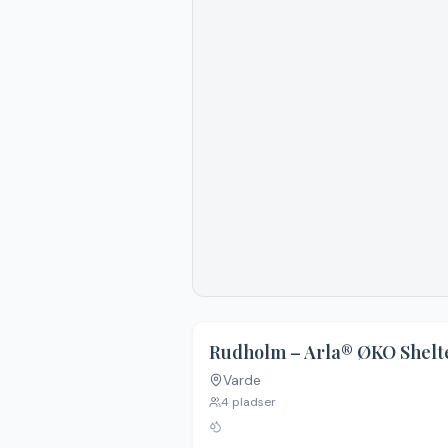
Rudholm – Arla® ØKO Shelt
Varde
4
pladser