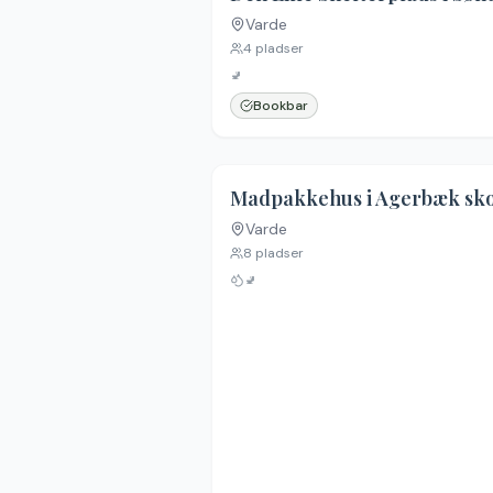
Varde
4
pladser
🚽
Bookbar
Madpakkehus i Agerbæk sk
Varde
8
pladser
🚽