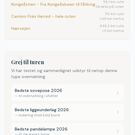
56.1
km rute
Kongeåstien - Fra Kongeåslusen til Fårkrog
Direkte på ruten
115
km rute
Camino Frøs Herred - hele ruten
1.48 km herfra
646.2
km rute
Hærvejen
1.5 km herfra
Grej til turen
Vi har testet og sammenlignet udstyr til netop denne
type overnatning.
Bedste sovepose 2026
—
til overnatning i shelter
Bedste liggeunderlag 2026
—
isolering mod kold bund
Bedste pandelampe 2026
—
til de mørke timer