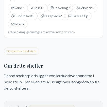
Vand?
🚽
Toilet?
Parkering?
Bålplads?
Hund tilladt?
Legeplads?
Skriv et tip
Billede
Alle bidrag gennemgås af admin inden de vises
Se shelters med vand
Om dette shelter
Denne shelterplads ligger ved lerdueskydebanerne i
Skudstrup. Der er en smuk udsigt over Kongeådalen fra
de to shelters.