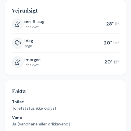
Vejrudsigt
søn. 9. aug.
28
°
11
°
Let skyet
I dag
20
°
14
°
Regn
I morgen
20
°
13
°
Let skyet
Fakta
Toilet
Toiletstatus ikke oplyst
Vand
Ja (vandhane eller drikkevand)