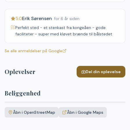
5.0
Erik Sørensen
·
for 6 år siden
Perfekt sted - et stenkast fra kongeåen - gode
faciliteter - super med kløvet brænde til bålstedet
Se alle anmeldelser på Google
Oplevelser
Del din oplevelse
Beliggenhed
Leaflet
|
©
OpenStreetMap
+
Åbn i OpenStreetMap
Åbn i Google Maps
−