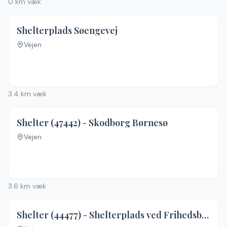
0
km væk
Shelterplads Søengevej
Vejen
3.4
km væk
Shelter (47442) - Skodborg Børnesø
Vejen
Ingen billeder
3.6
km væk
4.4
(
17
)
Shelter (44477) - Shelterplads ved Frihedsbroen