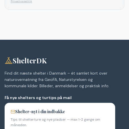
Privatlivspolitik
ShelterDK
Find dit næste shelter i Danmark – ét samlet kort over
naturovernatning fra GeoFA, Naturstyrelsen og
kommunale kilder. Billeder, anmeldelser og praktisk info.
Få nye shelters og turtips på mail
Shelter-nyt i din indbakke
Tips til shelterture og nye pladser — max 1-2 gange om
måneden.