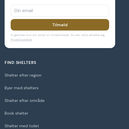
Tilmeld
Vi gemmer kun din email til nyhedsbrevet. Du kan altid afmelde dig.
Privatlivspolitik
FIND SHELTERS
Shelter efter region
Byer med shelters
Shelter efter område
Book shelter
Shelter med toilet