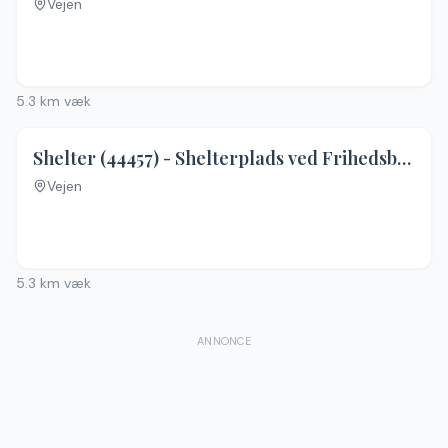
Vejen
Ingen billeder
5.3
km væk
4.4
(
17
)
Shelter (44457) - Shelterplads ved Frihedsbroen
Vejen
Ingen billeder
5.3
km væk
ANNONCE