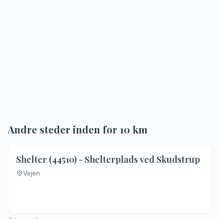
Andre steder inden for
10
km
4.1
(
13
)
Shelter (44510) - Shelterplads ved Skudstrup
Vejen
Ingen billeder