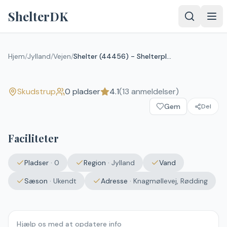
Spring til indhold
ShelterDK
Shelter (44456) - Shelterplads
ved Skudstrup
Hjem
/
Jylland
/
Vejen
/
Shelter (44456) - Shelterplads ved Skudstrup
4.1
(
13
anmeldelser)
Skudstrup
Skudstrup
0
pladser
4.1
(
13
anmeldelser)
Upload et
Gem
billede – det
Del
vises efter
godkendelse.
Faciliteter
Vælg
billede
Pladser
·
0
Region
·
Jylland
Vand
Ingen fil valgt
Sæson
·
Ukendt
Adresse
·
Knagmøllevej, Rødding
Send
Hjælp os med at opdatere info