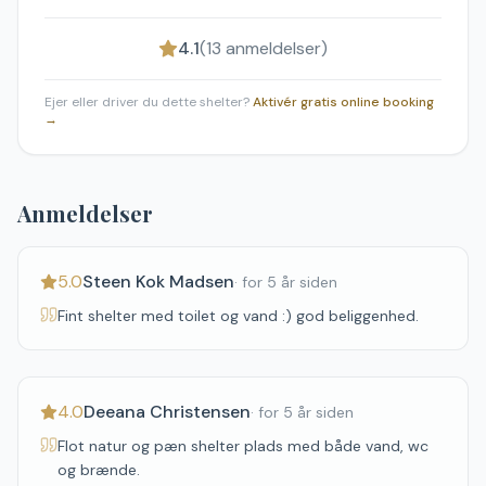
4.1
(
13
anmeldelser)
Ejer eller driver du dette shelter?
Aktivér gratis online booking
→
Anmeldelser
5.0
Steen Kok Madsen
·
for 5 år siden
Fint shelter med toilet og vand :) god beliggenhed.
4.0
Deeana Christensen
·
for 5 år siden
Flot natur og pæn shelter plads med både vand, wc
og brænde.