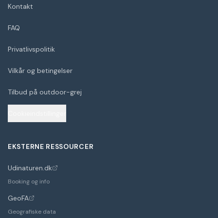
Kontakt
FAQ
Privatlivspolitik
Vilkår og betingelser
Tilbud på outdoor-grej
Cookieindstillinger
EKSTERNE RESSOURCER
Udinaturen.dk
(åbner i nyt faneblad)
Booking og info
GeoFA
(åbner i nyt faneblad)
Geografiske data