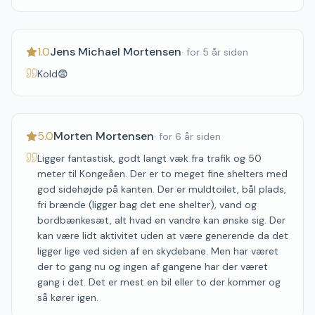
1.0
Jens Michael Mortensen
·
for 5 år siden
Kold😨
5.0
Morten Mortensen
·
for 6 år siden
Ligger fantastisk, godt langt væk fra trafik og 50
meter til Kongeåen. Der er to meget fine shelters med
god sidehøjde på kanten. Der er muldtoilet, bål plads,
fri brænde (ligger bag det ene shelter), vand og
bordbænkesæt, alt hvad en vandre kan ønske sig. Der
kan være lidt aktivitet uden at være generende da det
ligger lige ved siden af en skydebane. Men har været
der to gang nu og ingen af gangene har der været
gang i det. Det er mest en bil eller to der kommer og
så kører igen.