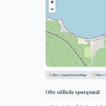
+
−
Åbn i OpenStreetMap
Åbn i
Ofte stillede spørgsmål