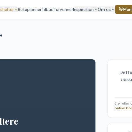
 shelter
Ruteplanner
Tilbud
Turvenner
Inspiration
Om os
💡
Mang
re
Dette
beskr
Ejer eller
online bo
ltere