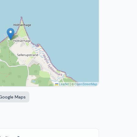
Leaflet
|
©
OpenStreetMap
 Google Maps