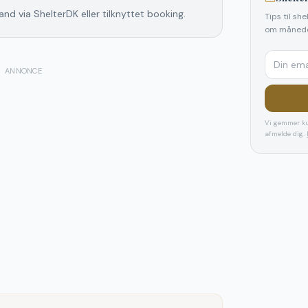
and via ShelterDK eller tilknyttet booking.
Tips til sh
om månede
ANNONCE
Vi gemmer ku
afmelde dig.