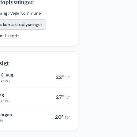
toplysninger
rlig:
Vejle Kommune
s kontaktoplysninger
n:
Ukendt
sigt
. 8. aug.
22
°
12
°
 skyet
dag
27
°
12
°
 skyet
morgen
20
°
15
°
gn