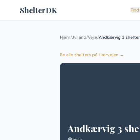
Spring til indhold
ShelterDK
Find
Hjem
/
Jylland
/
Vejle
/
Andkærvig 3 shelte
Se alle shelters
på
Hærvejen
→
Andkærvig 3 she
Vejle