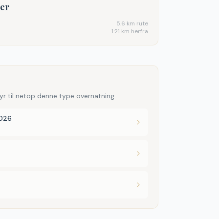
ter
5.6
km rute
1.21 km herfra
yr til netop denne type overnatning.
2026