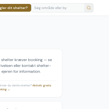
ler dit shelter?
 shelter kræver booking — se
ivelsen eller kontakt shelter-
ejeren for information.
 driver du dette shelter?
Aktivér gratis
oking →