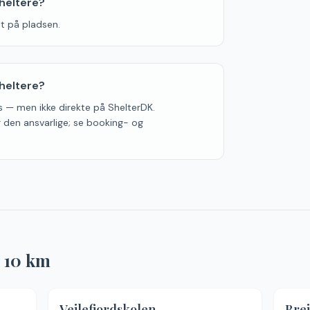
sheltere?
et på pladsen.
heltere?
s — men ikke direkte på ShelterDK.
er den ansvarlige; se booking- og
r
10
km
5
(
108
)
Vejlefjordskolen
Brej