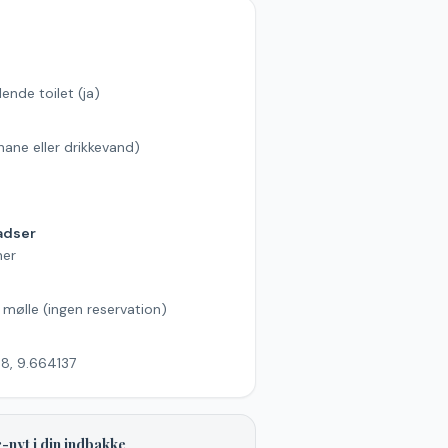
ende toilet (ja)
hane eller drikkevand)
s
adser
ner
l mølle (ingen reservation)
8, 9.664137
-nyt i din indbakke