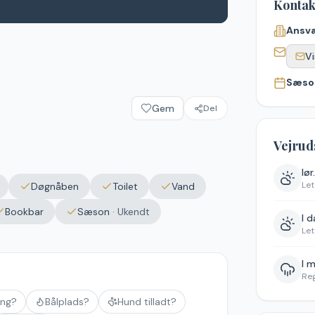
Kontak
Ansva
Vi
Sæso
Gem
Del
Vejrud
lør
Let
Døgnåben
Toilet
Vand
Bookbar
Sæson
·
Ukendt
I 
Let
I 
Re
ing?
Bålplads?
Hund tilladt?