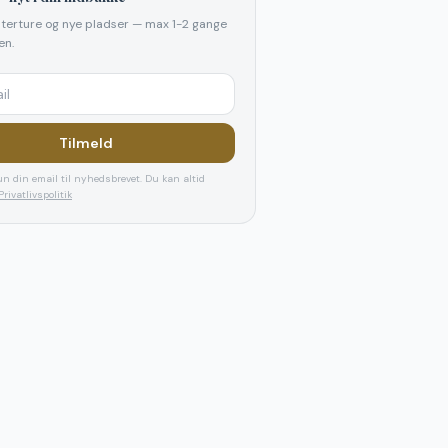
elterture og nye pladser — max 1-2 gange
n.
Tilmeld
n din email til nyhedsbrevet. Du kan altid
Privatlivspolitik