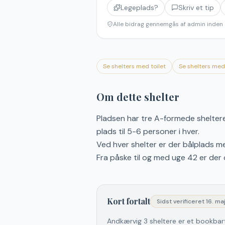
Legeplads?
Skriv et tip
Alle bidrag gennemgås af admin inden 
Se shelters med toilet
Se shelters me
Om dette shelter
Pladsen har tre A-formede sheltere
plads til 5-6 personer i hver.
Ved hver shelter er der bålplads m
Fra påske til og med uge 42 er der 
Kort fortalt
Sidst verificeret
16. ma
Andkærvig 3 sheltere er et bookbart