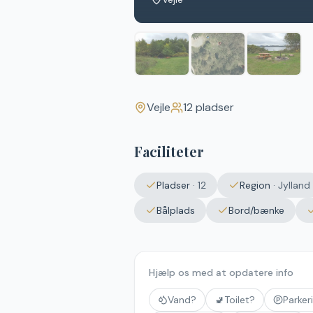
Vejle
12
pladser
Faciliteter
Pladser
·
12
Region
·
Jylland
Bålplads
Bord/bænke
Hjælp os med at opdatere info
Vand?
🚽
Toilet?
Parker