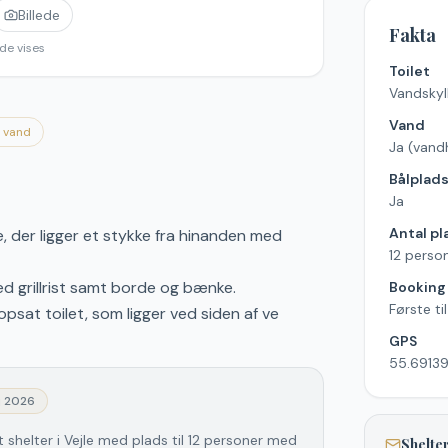
Billede
Fakta
de vises
Toilet
Vandskyll
Vand
d vand
Ja (vand
Bålplad
Ja
Antal pl
, der ligger et stykke fra hinanden med
12 perso
ed grillrist samt borde og bænke.
Booking
Første ti
opsat toilet, som ligger ved siden af ve
GPS
55.69139
j 2026
 shelter i Vejle med plads til 12 personer med
Shelter