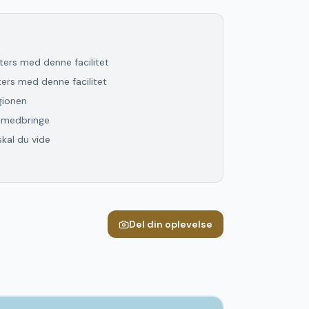
lters med denne facilitet
lters med denne facilitet
gionen
l medbringe
skal du vide
Del din oplevelse