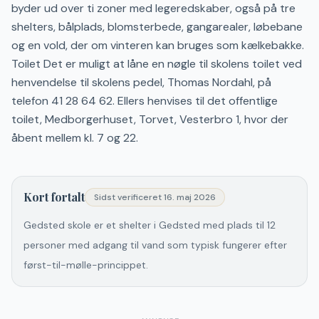
byder ud over ti zoner med legeredskaber, også på tre
shelters, bålplads, blomsterbede, gangarealer, løbebane
og en vold, der om vinteren kan bruges som kælkebakke.
Toilet Det er muligt at låne en nøgle til skolens toilet ved
henvendelse til skolens pedel, Thomas Nordahl, på
telefon 41 28 64 62. Ellers henvises til det offentlige
toilet, Medborgerhuset, Torvet, Vesterbro 1, hvor der
åbent mellem kl. 7 og 22.
Kort fortalt
Sidst verificeret
16. maj 2026
Gedsted skole er et shelter i Gedsted med plads til 12
personer med adgang til vand som typisk fungerer efter
først-til-mølle-princippet.