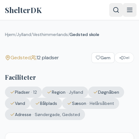
Spring til indhold
ShelterDK
Gedsted skole
Hjem
/
Jylland
/
Vesthimmerlands
/
Gedsted skole
Gedsted
Gedsted
12
pladser
Gem
Del
Faciliteter
Pladser
·
12
Region
·
Jylland
Døgnåben
Vand
Bålplads
Sæson
·
Helårsåbent
Adresse
·
Søndergade, Gedsted