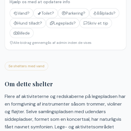
Hjælp os med at opdatere info
Vand?
🚽
Toilet?
Parkering?
Bålplads?
Hund tilladt?
Legeplads?
Skriv et tip
Billede
Alle bidrag gennemgås af admin inden de vises
Se shelters med vand
Om dette shelter
Flere af aktiviteterne og redskaberne på legepladsen har
en formgivning af instrumenter såsom trommer, violiner
og fløjter. Selve samlingspladsen med udendørs
siddepladser, formet som en koncertsal, har naturligvis
fået navnet symfonien. Lege- og aktivitetsområdet