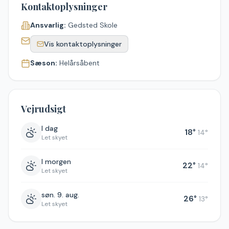
Kontaktoplysninger
Ansvarlig:
Gedsted Skole
Vis kontaktoplysninger
Sæson:
Helårsåbent
Vejrudsigt
I dag
18
°
14
°
Let skyet
I morgen
22
°
14
°
Let skyet
søn. 9. aug.
26
°
13
°
Let skyet