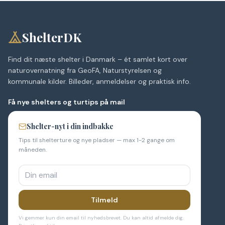
ShelterDK
Find dit næste shelter i Danmark – ét samlet kort over
naturovernatning fra GeoFA, Naturstyrelsen og
kommunale kilder. Billeder, anmeldelser og praktisk info.
Få nye shelters og turtips på mail
Shelter-nyt i din indbakke
Tips til shelterture og nye pladser — max 1-2 gange om
måneden.
Tilmeld
Vi gemmer kun din email til nyhedsbrevet. Du kan altid afmelde dig.