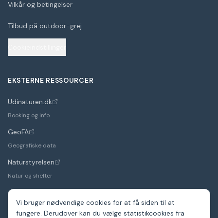
Vilkår og betingelser
Tilbud på outdoor-grej
Cookieindstillinger
EKSTERNE RESSOURCER
Udinaturen.dk
(åbner i nyt faneblad)
Booking og info
GeoFA
(åbner i nyt faneblad)
Geografiske data
Naturstyrelsen
(åbner i nyt faneblad)
Natur og shelter
Vi bruger nødvendige cookies for at få siden til at
fungere. Derudover kan du vælge statistikcookies fra