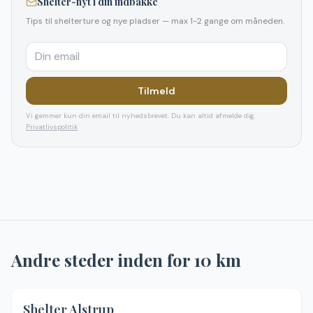
Shelter-nyt i din indbakke
Tips til shelterture og nye pladser — max 1-2 gange om måneden.
Tilmeld
Vi gemmer kun din email til nyhedsbrevet. Du kan altid afmelde dig.
Privatlivspolitik
Andre steder inden for
10
km
Shelter Alstrup