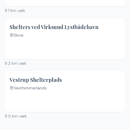
9.1
km væk
Shelters ved Virksund Lystbådehavn
Skive
9.2
km væk
Vestrup Shelterplads
Vesthimmerlands
9.5
km væk