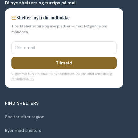
Få nye shelters og turtips på mail
Shelter-nyt i din indbakke
Tips til shelterture og nye pladser — max 1-2 gange om
måneden.
Tilmeld
Vi gemmer kun din email til nyhedsbrevet. Du kan altid afmelde dig.
Privatlivspolitik
FIND SHELTERS
Shelter efter region
Byer med shelters