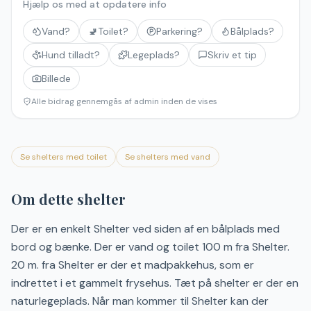
Hjælp os med at opdatere info
Vand?
🚽
Toilet?
Parkering?
Bålplads?
Hund tilladt?
Legeplads?
Skriv et tip
Billede
Alle bidrag gennemgås af admin inden de vises
Se shelters med toilet
Se shelters med vand
Om dette shelter
Der er en enkelt Shelter ved siden af en bålplads med
bord og bænke. Der er vand og toilet 100 m fra Shelter.
20 m. fra Shelter er der et madpakkehus, som er
indrettet i et gammelt frysehus. Tæt på shelter er der en
naturlegeplads. Når man kommer til Shelter kan der