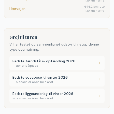
1.19 km herfra
646.2
km rute
Hærvejen
1.19 km herfra
Grej til turen
Vi har testet og sammenlignet udstyr til netop denne
type overnatning.
Bedste tændstål & optænding 2026
—
der er bålplads
Bedste sovepose til vinter 2026
—
pladsen er åben hele året
Bedste liggeunderlag til vinter 2026
—
pladsen er åben hele året