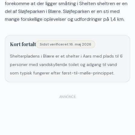
forekomme at der ligger småting i Shelten sheltren er en
del af Sløjfeparken i Blære. Sløjfeparken er en sti med
mange forskellige oplevelser og udfordringer på 1,4 km.
Kort fortalt
Sidst verificeret
16. maj 2026
Shelterpladens i Blære er et shelter i Aars med plads til 6
personer med vandskyllende toilet og adgang til vand
som typisk fungerer efter først-til-mølle-princippet.
ANNONCE