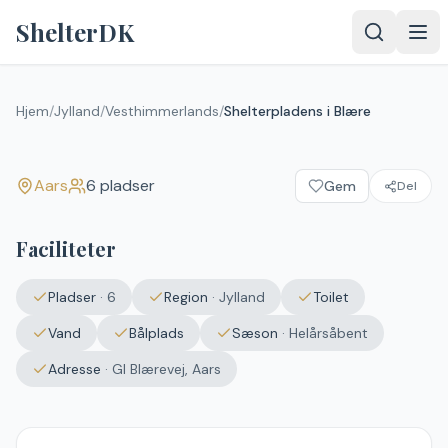
Spring til indhold
ShelterDK
Shelterpladens i Blære
Hjem
/
Jylland
/
Vesthimmerlands
/
Shelterpladens i Blære
Aars
Aars
6
pladser
Gem
Del
Upload et
billede – det
vises efter
Faciliteter
godkendelse.
Vælg
Pladser
·
6
Region
·
Jylland
Toilet
billede
Ingen fil valgt
Vand
Bålplads
Sæson
·
Helårsåbent
Adresse
·
Gl Blærevej, Aars
Send