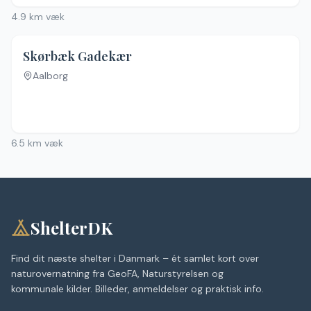
4.9
km væk
Skørbæk Gadekær
Aalborg
Ingen billeder
6.5
km væk
ShelterDK
Find dit næste shelter i Danmark – ét samlet kort over
naturovernatning fra GeoFA, Naturstyrelsen og
kommunale kilder. Billeder, anmeldelser og praktisk info.