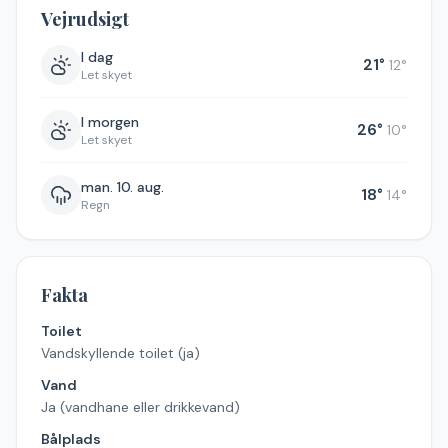
Vejrudsigt
I dag
21
°
12
°
Let skyet
I morgen
26
°
10
°
Let skyet
man. 10. aug.
18
°
14
°
Regn
Fakta
Toilet
Vandskyllende toilet (ja)
Vand
Ja (vandhane eller drikkevand)
Bålplads