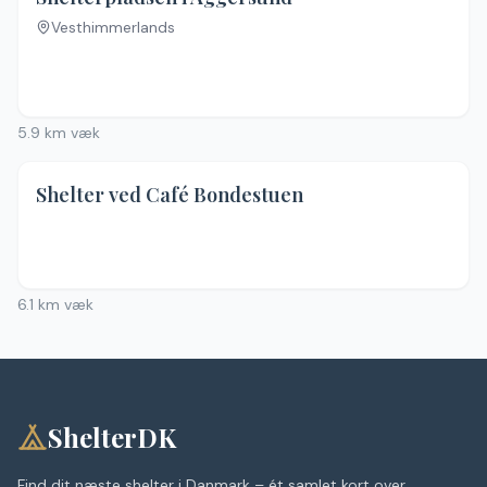
Vesthimmerlands
5.9
km væk
Shelter ved Café Bondestuen
6.1
km væk
ShelterDK
Find dit næste shelter i Danmark – ét samlet kort over