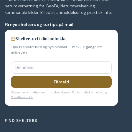
naturovernatning fra GeoFA, Naturstyrelsen og
kommunale kilder. Billeder, anmeldelser og praktisk info.
Få nye shelters og turtips på mail
Shelter-nyt i din indbakke
Tips til shelterture og nye pladser — max 1-2 gange om
måneden.
Tilmeld
Vi gemmer kun din email til nyhedsbrevet. Du kan altid afmelde dig.
Privatlivspolitik
FIND SHELTERS