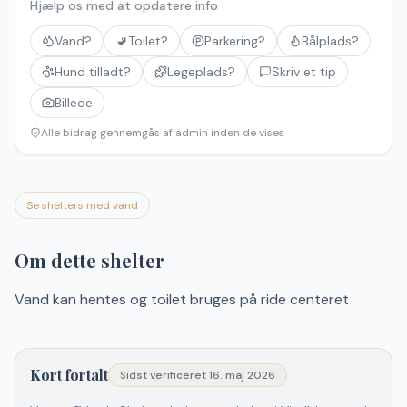
Hjælp os med at opdatere info
Vand?
🚽
Toilet?
Parkering?
Bålplads?
Hund tilladt?
Legeplads?
Skriv et tip
Billede
Alle bidrag gennemgås af admin inden de vises
Se shelters med vand
Om dette shelter
Vand kan hentes og toilet bruges på ride centeret
Kort fortalt
Sidst verificeret
16. maj 2026