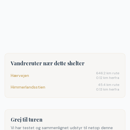
Vandreruter nær dette shelter
646.2
km rute
Hærvejen
0.12 km herfra
45.4
km rute
Himmerlandsstien
0.13 km herfra
Grej til turen
Vi har testet og sammenlignet udstyr til netop denne