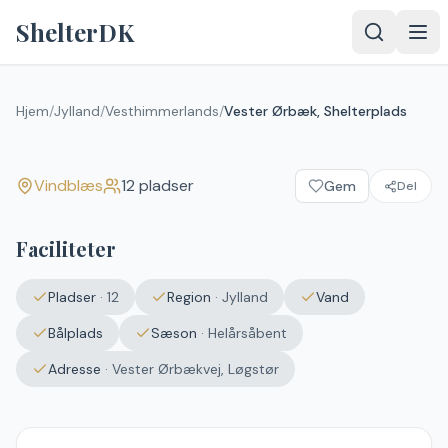
Spring til indhold
ShelterDK
Vester Ørbæk, Shelterplads
Hjem
/
Jylland
/
Vesthimmerlands
/
Vester Ørbæk, Shelterplads
Vindblæs
Vindblæs
12
pladser
Gem
Del
Upload et
billede – det
vises efter
Faciliteter
godkendelse.
Vælg
Pladser
·
12
Region
·
Jylland
Vand
billede
Ingen fil valgt
Bålplads
Sæson
·
Helårsåbent
Adresse
·
Vester Ørbækvej, Løgstør
Send