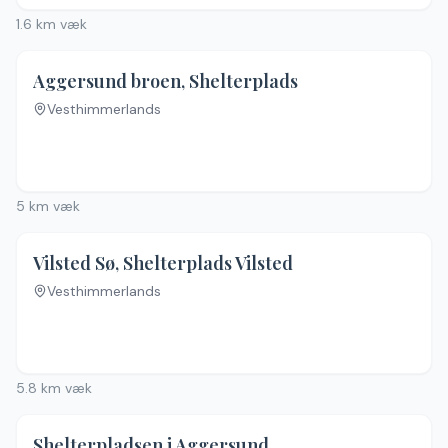
1.6
km væk
4.4
(
14
)
Aggersund broen, Shelterplads
Vesthimmerlands
5
km væk
Vilsted Sø, Shelterplads Vilsted
Vesthimmerlands
5.8
km væk
Shelterpladsen i Aggersund