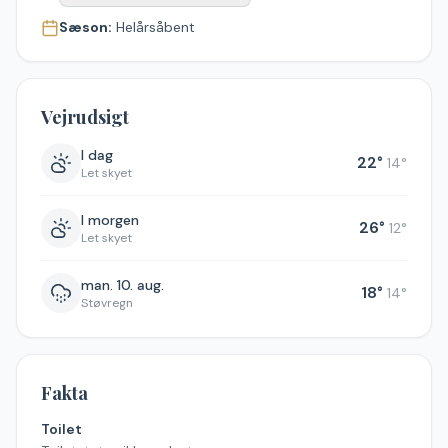
Sæson:
Helårsåbent
Vejrudsigt
I dag
22
°
14
°
Let skyet
I morgen
26
°
12
°
Let skyet
man. 10. aug.
18
°
14
°
Støvregn
Fakta
Toilet