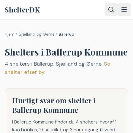
Spring til indhold
ShelterDK
Hjem
Sjælland og Øerne
Ballerup
Shelters i
Ballerup
Kommune
4
shelter
s
i
Ballerup
,
Sjælland og Øerne
.
Se
shelter efter by
Hurtigt svar om shelter i
Ballerup Kommune
I Ballerup Kommune finder du 4 shelters, hvoraf 1
kan bookes, 1 har toilet og 3 har adgang til vand.