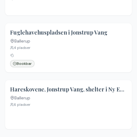
4.3
(
45
)
Fuglehavehuspladsen i Jonstrup Vang
Ballerup
Ingen billeder
4
pladser
Bookbar
3.7
(
7
)
Hareskovene, Jonstrup Vang, shelter i Ny Egebjergene
Ballerup
Ingen billeder
6
pladser