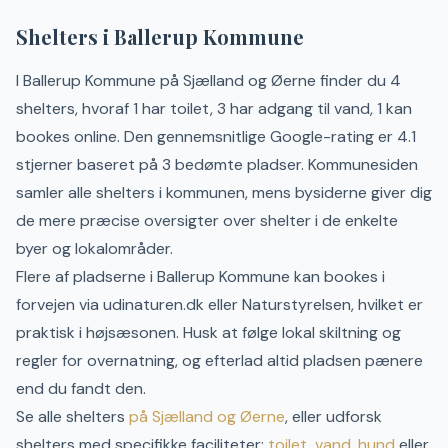
Shelters i
Ballerup
Kommune
I
Ballerup
Kommune
på
Sjælland og Øerne
finder du
4
shelter
s
, hvoraf 1 har toilet, 3 har adgang til vand, 1 kan
bookes online
.
Den gennemsnitlige Google-rating er 4.1
stjerner baseret på 3 bedømte pladser.
Kommunesiden
samler alle shelters i kommunen, mens bysiderne giver dig
de mere præcise oversigter over shelter i de enkelte
byer og lokalområder.
Flere af pladserne i
Ballerup
Kommune kan bookes i
forvejen via udinaturen.dk eller Naturstyrelsen, hvilket er
praktisk i højsæsonen.
Husk at følge lokal skiltning og
regler for overnatning, og efterlad altid pladsen pænere
end du fandt den.
Se alle shelters
på
Sjælland og Øerne
, eller udforsk
shelters med specifikke faciliteter:
toilet
,
vand
,
hund
eller