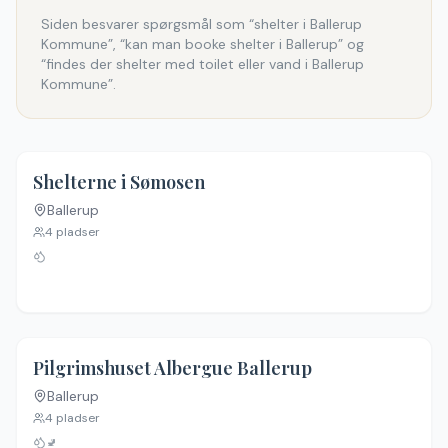
Siden besvarer spørgsmål som “shelter i Ballerup
Kommune”, “kan man booke shelter i Ballerup” og
“findes der shelter med toilet eller vand i Ballerup
Kommune”.
4.4
(
5
)
Shelterne i Sømosen
Ballerup
4
pladser
Pilgrimshuset Albergue Ballerup
Ballerup
4
pladser
🚽