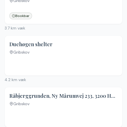
Gribskov
Bookbar
3.7
km væk
Duehøgen shelter
Gribskov
4.2
km væk
4.7
(
3
)
Råbjerggrunden, Ny Mårumvej 233, 3200 Helsinge
Gribskov