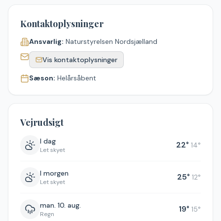
Kontaktoplysninger
Ansvarlig:
Naturstyrelsen Nordsjælland
Vis kontaktoplysninger
Sæson:
Helårsåbent
Vejrudsigt
I dag
22
°
14
°
Let skyet
I morgen
25
°
12
°
Let skyet
man. 10. aug.
19
°
15
°
Regn