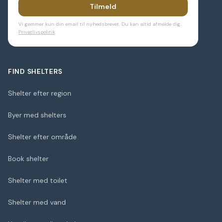
Tilmeld
Vi gemmer kun din email til nyhedsbrevet. Du kan altid afmelde dig.
Privatlivspolitik
FIND SHELTERS
Shelter efter region
Byer med shelters
Shelter efter område
Book shelter
Shelter med toilet
Shelter med vand