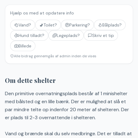
Hjælp os med at opdatere info
Vand?
🚽
Toilet?
Parkering?
Bålplads?
Hund tilladt?
Legeplads?
Skriv et tip
Billede
Alle bidrag gennemgås af admin inden de vises
Om dette shelter
Den primitive overnatningsplads består af 1 minishelter
med bålsted og en lille bænk. Der er mulighed at slå et
par mindre telte op indenfor 20 meter af shelteren. Der
er plads til 2-3 overnattende i shelteren.
Vand og brænde skal du selv medbringe. Det er tilladt at