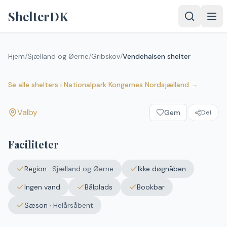
Spring til indhold
ShelterDK
Hjem
/
Sjælland og Øerne
/
Gribskov
/
Vendehalsen shelter
Vendehalsen shelter
Valby
Se alle shelters
i
Nationalpark Kongernes Nordsjælland
→
Valby
Gem
Del
Faciliteter
Region
·
Sjælland og Øerne
Ikke døgnåben
Ingen vand
Bålplads
Bookbar
Sæson
·
Helårsåbent