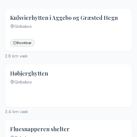
Kulsvierhytten i Aggebo og Græsted Hegn
Gribskov
Bookbar
2.8
km væk
Høbjerghytten
Gribskov
3.4
km væk
Fluesnapperen shelter