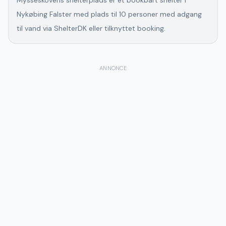
Mysseskovens shelterplads er et bookbart shelter i
Nykøbing Falster med plads til 10 personer med adgang
til vand via ShelterDK eller tilknyttet booking.
ANNONCE