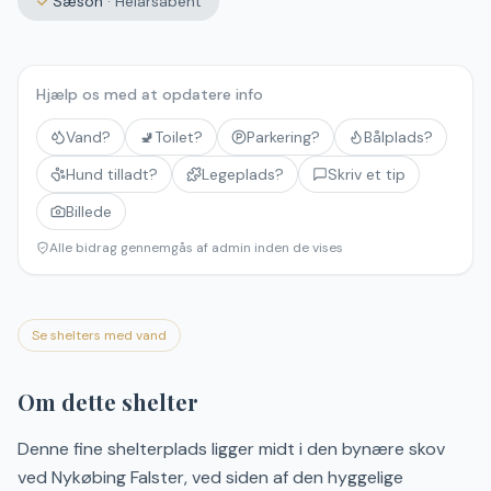
Sæson
·
Helårsåbent
Hjælp os med at opdatere info
Vand?
🚽
Toilet?
Parkering?
Bålplads?
Hund tilladt?
Legeplads?
Skriv et tip
Billede
Alle bidrag gennemgås af admin inden de vises
Se shelters med vand
Om dette shelter
Denne fine shelterplads ligger midt i den bynære skov
ved Nykøbing Falster, ved siden af den hyggelige