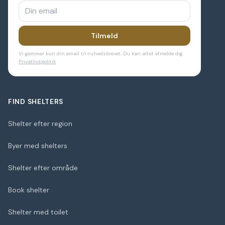
Tilmeld
Vi gemmer kun din email til nyhedsbrevet. Du kan altid afmelde dig.
Privatlivspolitik
FIND SHELTERS
Shelter efter region
Byer med shelters
Shelter efter område
Book shelter
Shelter med toilet