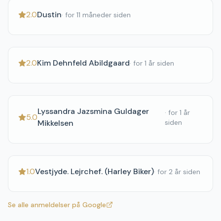
2.0
Dustin
·
for 11 måneder siden
2.0
Kim Dehnfeld Abildgaard
·
for 1 år siden
Lyssandra Jazsmina Guldager
·
for 1 år
5.0
Mikkelsen
siden
1.0
Vestjyde. Lejrchef. (Harley Biker)
·
for 2 år siden
Se alle anmeldelser på Google