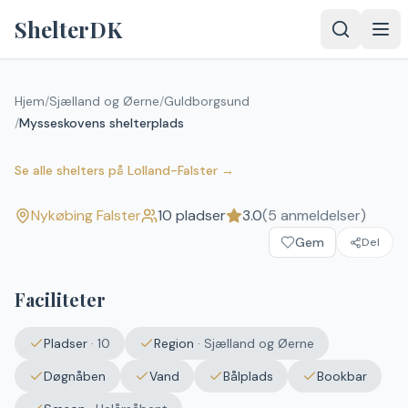
Spring til indhold
ShelterDK
Hjem
/
Sjælland og Øerne
/
Guldborgsund
/
Mysseskovens shelterplads
Mysseskovens shelterplads
3.0
(
5
anmeldelser)
Nykøbing Falster
Se alle shelters
på
Lolland-Falster
→
Nykøbing Falster
10
pladser
3.0
(
5
anmeldelser)
Gem
Del
Faciliteter
Pladser
·
10
Region
·
Sjælland og Øerne
Døgnåben
Vand
Bålplads
Bookbar