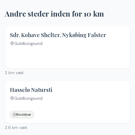
Andre steder inden for
10
km
2.5
(
2
)
Sdr. Kohave Shelter, Nykøbing Falster
Guldborgsund
Ingen billeder
2
km væk
4.7
(
10
)
Hasselø Natursti
Guldborgsund
Bookbar
2.6
km væk