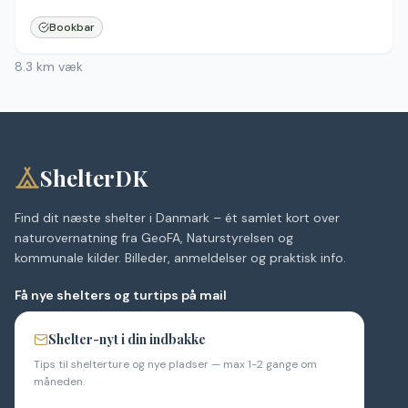
Bookbar
8.3
km væk
ShelterDK
Find dit næste shelter i Danmark – ét samlet kort over
naturovernatning fra GeoFA, Naturstyrelsen og
kommunale kilder. Billeder, anmeldelser og praktisk info.
Få nye shelters og turtips på mail
Shelter-nyt i din indbakke
Tips til shelterture og nye pladser — max 1-2 gange om
måneden.