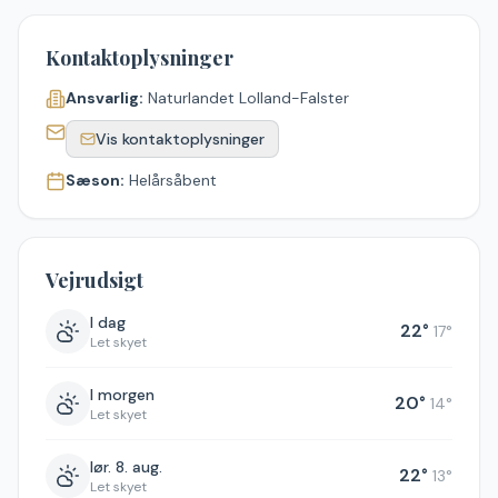
Kontaktoplysninger
Ansvarlig:
Naturlandet Lolland-Falster
Vis kontaktoplysninger
Sæson:
Helårsåbent
Vejrudsigt
I dag
22
°
17
°
Let skyet
I morgen
20
°
14
°
Let skyet
lør. 8. aug.
22
°
13
°
Let skyet