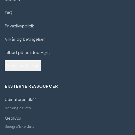
FAQ
Privatlivspolitik
Vilkår og betingelser
Tilbud på outdoor-grej
Cookieindstillinger
EKSTERNE RESSOURCER
Udinaturen.dk
(åbner i nyt faneblad)
Booking og info
GeoFA
(åbner i nyt faneblad)
Geografiske data