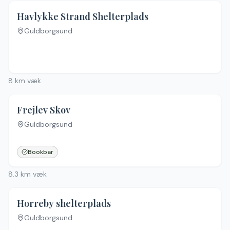
Havlykke Strand Shelterplads
Guldborgsund
8
km væk
Frejlev Skov
Guldborgsund
Bookbar
8.3
km væk
Horreby shelterplads
Guldborgsund