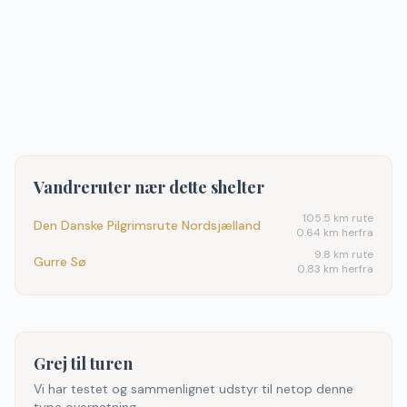
Vandreruter nær dette shelter
105.5
km rute
Den Danske Pilgrimsrute Nordsjælland
0.64 km herfra
9.8
km rute
Gurre Sø
0.83 km herfra
Grej til turen
Vi har testet og sammenlignet udstyr til netop denne