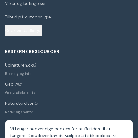
Vilkår og betingelser
Tilbud på outdoor-grej
Cookieindstillinger
EKSTERNE RESSOURCER
Udinaturen.dk
(åbner i nyt faneblad)
Booking og info
GeoFA
(åbner i nyt faneblad)
Geografiske data
Naturstyrelsen
(åbner i nyt faneblad)
Natur og shelter
Vi bruger nødvendige cookies for at få siden til at
fungere. Derudover kan du vælge statistikcookies fra