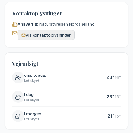
Kontaktoplysninger
Ansvarlig:
Naturstyrelsen Nordsjælland
Vis kontaktoplysninger
Vejrudsigt
ons. 5. aug.
28
°
16
°
Let skyet
I dag
23
°
15
°
Let skyet
I morgen
21
°
15
°
Let skyet