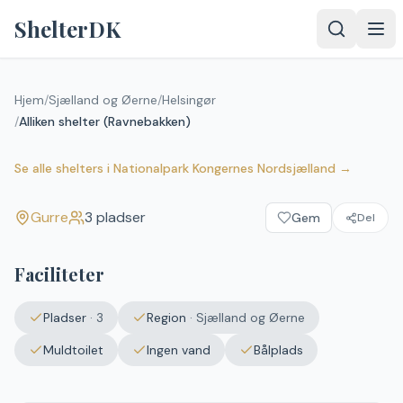
Spring til indhold
ShelterDK
Hjem
/
Sjælland og Øerne
/
Helsingør
/
Alliken shelter (Ravnebakken)
Alliken shelter (Ravnebakken)
Gurre
Se alle shelters
i
Nationalpark Kongernes Nordsjælland
→
Gurre
3
pladser
Gem
Del
Faciliteter
Pladser
·
3
Region
·
Sjælland og Øerne
Muldtoilet
Ingen vand
Bålplads