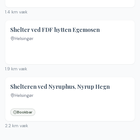
1.4
km væk
Shelter ved FDF hytten Egemosen
Helsingør
1.9
km væk
4.4
(
40
)
Shelteren ved Nyruphus, Nyrup Hegn
Helsingør
Bookbar
2.2
km væk