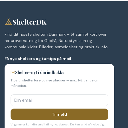
ShelterDK
Find dit næste shelter i Danmark – ét samlet kort over
naturovernatning fra GeoFA, Naturstyrelsen og
kommunale kilder. Billeder, anmeldelser og praktisk info.
Få nye shelters og turtips på mail
Shelter-nyt i din indbakke
Tips til shelterture og nye pladser — max 1-2 gange om
måneden.
Tilmeld
Vi gemmer kun din email til nyhedsbrevet. Du kan altid afmelde dig.