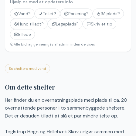
Hjælp os med at opdatere info
Vand?
🚽
Toilet?
Parkering?
Bålplads?
Hund tilladt?
Legeplads?
Skriv et tip
Billede
Alle bidrag gennemgås af admin inden de vises
Se shelters med vand
Om dette shelter
Her finder du en overnatningsplads med plads til ca. 20
overnattende personer i to sammenbyggede sheltere.
Det er desuden tilladt at slå et par mindre telte op.
Teglstrup Hegn og Hellebæk Skov udgør sammen med