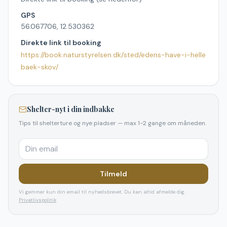
GPS
56.067706, 12.530362
Direkte link til booking
https://book.naturstyrelsen.dk/sted/edens-have-i-helle
baek-skov/
Shelter-nyt i din indbakke
Tips til shelterture og nye pladser — max 1-2 gange om måneden.
Tilmeld
Vi gemmer kun din email til nyhedsbrevet. Du kan altid afmelde dig.
Privatlivspolitik