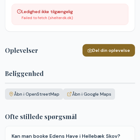
Ledighed ikke tilgængelig
Failed to fetch (shelterdk.dk)
Oplevelser
Del din oplevelse
Beliggenhed
Leaflet
|
©
OpenStreetMap
+
Åbn i OpenStreetMap
Åbn i Google Maps
−
Ofte stillede spørgsmål
Kan man booke Edens Have i Hellebæk Skov?