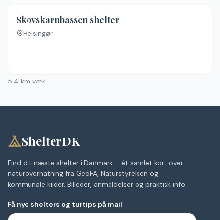
Skovskarnbassen shelter
Helsingør
Ingen billeder
5.4
km væk
ShelterDK
Find dit næste shelter i Danmark – ét samlet kort over
naturovernatning fra GeoFA, Naturstyrelsen og
kommunale kilder. Billeder, anmeldelser og praktisk info.
Få nye shelters og turtips på mail