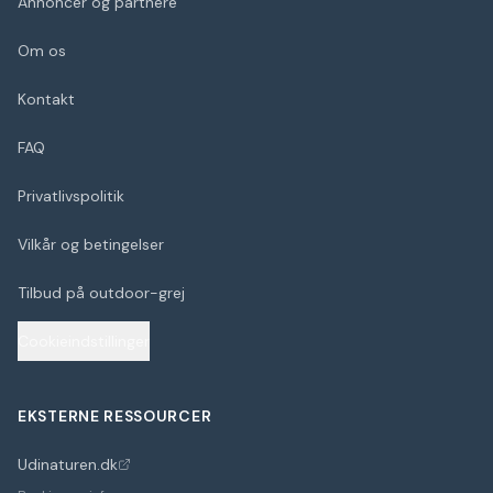
Annoncer og partnere
Om os
Kontakt
FAQ
Privatlivspolitik
Vilkår og betingelser
Tilbud på outdoor-grej
Cookieindstillinger
EKSTERNE RESSOURCER
Udinaturen.dk
(åbner i nyt faneblad)