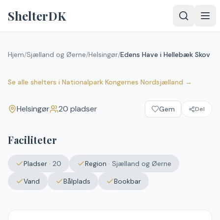
Spring til indhold
ShelterDK
Hjem
/
Sjælland og Øerne
/
Helsingør
/
Edens Have i Hellebæk Skov
Edens Have i Hellebæk Skov
Helsingør
Se alle shelters
i
Nationalpark Kongernes Nordsjælland
→
Helsingør
20
pladser
Gem
Del
Faciliteter
Pladser
·
20
Region
·
Sjælland og Øerne
Vand
Bålplads
Bookbar