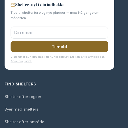
Shelter-nyt i din indbakke
Tips til shelterture og nye pladser — max 1-2 gange om
måneden.
Tilmeld
Vi gemmer kun din email til nyhedsbrevet. Du kan altid afmelde dig.
Privatlivspolitik
FIND SHELTERS
Shelter efter region
Byer med shelters
Shelter efter område