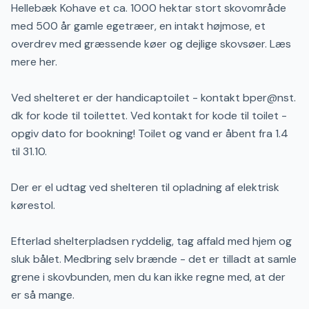
Hellebæk Kohave et ca. 1000 hektar stort skovområde
med 500 år gamle egetræer, en intakt højmose, et
overdrev med græssende køer og dejlige skovsøer. Læs
mere her.
Ved shelteret er der handicaptoilet - kontakt bper@nst.
dk for kode til toilettet. Ved kontakt for kode til toilet -
opgiv dato for bookning! Toilet og vand er åbent fra 1.4
til 31.10.
Der er el udtag ved shelteren til opladning af elektrisk
kørestol.
Efterlad shelterpladsen ryddelig, tag affald med hjem og
sluk bålet. Medbring selv brænde - det er tilladt at samle
grene i skovbunden, men du kan ikke regne med, at der
er så mange.