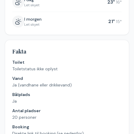
23
°
16
°
Let skyet
I morgen
21
°
15
°
Let skyet
Fakta
Toilet
Toiletstatus ikke oplyst
Vand
Ja (vandhane eller drikkevand)
Bålplads
Ja
Antal pladser
20 personer
Booking
Direkte link til booking (se nedenfor)