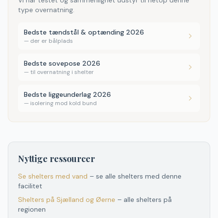
Vi har testet og sammenlignet udstyr til netop denne
type overnatning.
Bedste tændstål & optænding 2026
—
der er bålplads
Bedste sovepose 2026
—
til overnatning i shelter
Bedste liggeunderlag 2026
—
isolering mod kold bund
Nyttige ressourcer
Se shelters med vand
– se alle shelters med denne
facilitet
Shelters
på
Sjælland og Øerne
– alle shelters
på
regionen