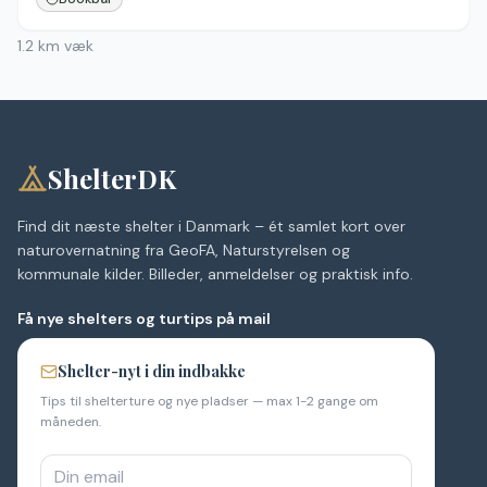
1.2
km væk
ShelterDK
Find dit næste shelter i Danmark – ét samlet kort over
naturovernatning fra GeoFA, Naturstyrelsen og
kommunale kilder. Billeder, anmeldelser og praktisk info.
Få nye shelters og turtips på mail
Shelter-nyt i din indbakke
Tips til shelterture og nye pladser — max 1-2 gange om
måneden.