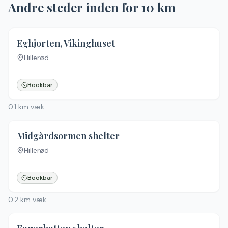
Andre steder inden for
10
km
4.1
(
28
)
Eghjorten, Vikinghuset
Hillerød
Bookbar
0.1
km væk
Midgårdsormen shelter
Hillerød
Ingen billeder
Bookbar
0.2
km væk