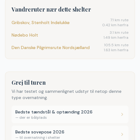
Vandreruter nær dette shelter
7.1
km rute
Gribskov, Stenholt Indelukke
0.42 km herfra
3.1
km rute
Nødebo Holt
1.49 km herfra
105.5
km rute
Den Danske Pilgrimsrute Nordsjælland
1.63 km herfra
Grej til turen
Vi har testet og sammenlignet udstyr til netop denne
type overnatning.
Bedste tændstål & optænding 2026
—
der er bålplads
Bedste sovepose 2026
—
til overnatning i shelter