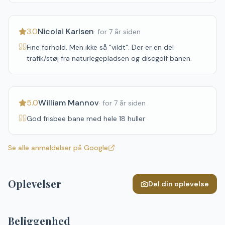
3.0
Nicolai Karlsen
·
for 7 år siden
Fine forhold. Men ikke så "vildt". Der er en del
trafik/støj fra naturlegepladsen og discgolf banen.
5.0
William Mannov
·
for 7 år siden
God frisbee bane med hele 18 huller
Se alle anmeldelser på Google
Oplevelser
Del din oplevelse
Beliggenhed