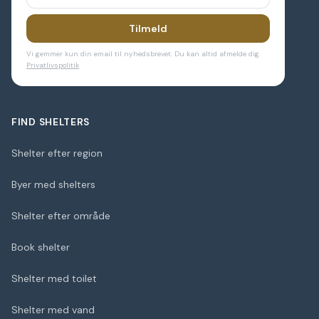
Tilmeld
Vi gemmer kun din email til nyhedsbrevet. Du kan altid afmelde dig.
Privatlivspolitik
FIND SHELTERS
Shelter efter region
Byer med shelters
Shelter efter område
Book shelter
Shelter med toilet
Shelter med vand