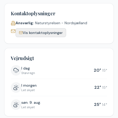
Kontaktoplysninger
Ansvarlig:
Naturstyrelsen - Nordsjælland
Vis kontaktoplysninger
Vejrudsigt
I dag
20
°
15
°
Støvregn
I morgen
22
°
15
°
Let skyet
søn. 9. aug.
25
°
14
°
Let skyet