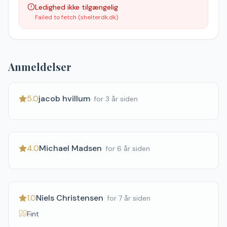
Ledighed ikke tilgængelig
Failed to fetch (shelterdk.dk)
Anmeldelser
5.0
jacob hvillum
·
for 3 år siden
4.0
Michael Madsen
·
for 6 år siden
1.0
Niels Christensen
·
for 7 år siden
Fint