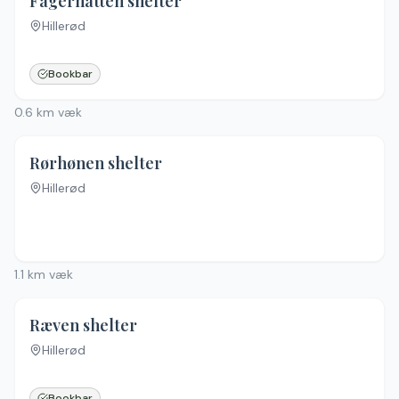
Fagerhatten shelter
Hillerød
Bookbar
0.6
km væk
Rørhønen shelter
Hillerød
1.1
km væk
Ræven shelter
Hillerød
Bookbar