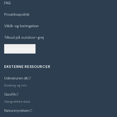
FAQ
Privatlivspolitik
Vilkår og betingelser
Tilbud på outdoor-grej
Cookieindstillinger
EKSTERNE RESSOURCER
Udinaturen.dk
(åbner i nyt faneblad)
Booking og info
GeoFA
(åbner i nyt faneblad)
Geografiske data
Naturstyrelsen
(åbner i nyt faneblad)