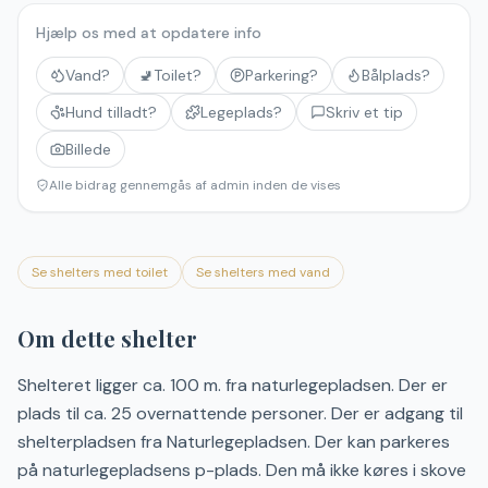
Hjælp os med at opdatere info
Vand?
🚽
Toilet?
Parkering?
Bålplads?
Hund tilladt?
Legeplads?
Skriv et tip
Billede
Alle bidrag gennemgås af admin inden de vises
Se shelters med toilet
Se shelters med vand
Om dette shelter
Shelteret ligger ca. 100 m. fra naturlegepladsen. Der er
plads til ca. 25 overnattende personer. Der er adgang til
shelterpladsen fra Naturlegepladsen. Der kan parkeres
på naturlegepladsens p-plads. Den må ikke køres i skove