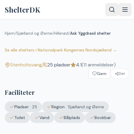
Spring til indhold
ShelterDK
Hjem
/
Sjælland og Øerne
/
Hillerød
/
Ask Yggdrasil shelter
Ask Yggdrasil shelter
4.1
(
11
anmeldelser)
Stenholtsvang
Se alle shelters
i
Nationalpark Kongernes Nordsjælland
→
Stenholtsvang
25
pladser
4.1
(
11
anmeldelser)
Upload et
Gem
billede – det
Del
vises efter
godkendelse.
Faciliteter
Vælg
billede
Pladser
·
25
Region
·
Sjælland og Øerne
Ingen fil valgt
Toilet
Vand
Bålplads
Bookbar
Send